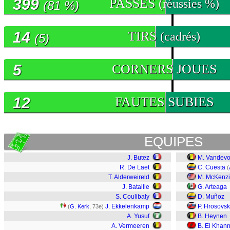
399
PASSES
(réussies %)
(81 %)
14
TIRS
(cadrés)
(5)
5
CORNERS JOUES
12
FAUTES SUBIES
EQUIPES
J. Butez
M. Vandevo
R. De Laet
C. Cuesta
(
T. Alderweireld
M. McKenz
J. Bataille
G. Arteaga
S. Coulibaly
D. Muñoz
J. Ekkelenkamp
P. Hrosovs
(
G. Kerk
, 73e)
A. Yusuf
B. Heynen
A. Vermeeren
B. El Khan