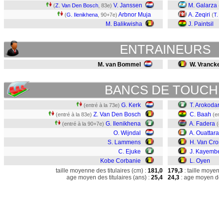
V. Janssen
M. Galarza
(
Z. Van Den Bosch
, 83e)
Arbnor Muja
A. Zeqiri
(
G. Ilenikhena
, 90+7e)
(
T.
M. Balikwisha
J. Paintsil
ENTRAINEURS
M. van Bommel
W. Vranck
BANCS DE TOUCH
G. Kerk
T. Arokoda
(entré à la 73e)
Z. Van Den Bosch
C. Baah
(entré à la 83e)
(e
G. Ilenikhena
A. Fadera
(entré à la 90+7e)
(
O. Wijndal
A. Ouattara
S. Lammens
H. Van Cr
C. Ejuke
J. Kayemb
Kobe Corbanie
L. Oyen
taille moyenne des titulaires (cm) :
181,0
179,3
: taille moye
age moyen des titulaires (ans) :
25,4
24,3
: age moyen de