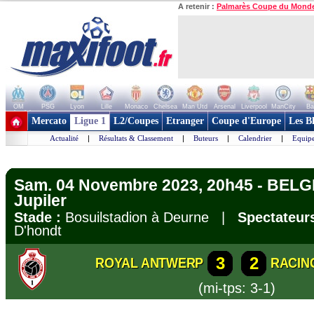
A retenir :
Palmarès Coupe du Mond
OM
PSG
Lyon
Lille
Monaco
Chelsea
Man Utd
Arsenal
Liverpool
ManCity
Ba
+ de clubs
Mercato
Ligue 1
L2/Coupes
Etranger
Coupe d'Europe
Les B
Actualité
|
Résultats & Classement
|
Buteurs
|
Calendrier
|
Equipe
Sam. 04 Novembre 2023, 20h45 - BELG
Jupiler
Stade :
Bosuilstadion à Deurne |
Spectateurs
D'hondt
3
2
ROYAL ANTWERP
RACIN
(mi-tps: 3-1)