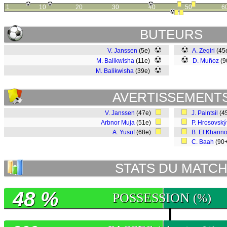
1
10
20
30
40
50
6
BUTEURS
V. Janssen
(5e)
A. Zeqiri
(45
M. Balikwisha
(11e)
D. Muñoz
(9
M. Balikwisha
(39e)
AVERTISSEMENT
V. Janssen
(47e)
J. Paintsil
(4
Arbnor Muja
(51e)
P. Hrosovský
A. Yusuf
(68e)
B. El Khann
C. Baah
(90
STATS DU MATC
48 %
POSSESSION
(%)