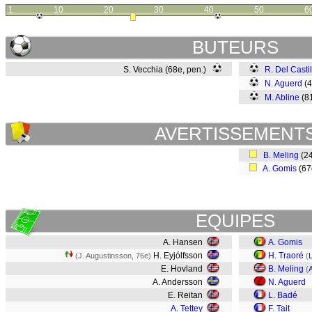
1
10
20
30
40
50
6
BUTEURS
S. Vecchia (68e, pen.)
R. Del Castil
N. Aguerd
(
M. Abline
(8
AVERTISSEMENT
B. Meling
(2
A. Gomis
(6
EQUIPES
A. Hansen
A. Gomis
H. Eyjólfsson
H. Traoré
(J. Augustinsson, 76e)
(
E. Hovland
B. Meling
(
A
A. Andersson
N. Aguerd
E. Reitan
L. Badé
A. Tettey
F. Tait