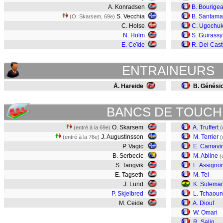
A. Konradsen
B. Bourige
S. Vecchia
B. Santama
(O. Skarsem, 69e)
C. Holse
C. Ugochu
N. Holm
S. Guirassy
E. Ceïde
R. Del Casti
ENTRAINEURS
Å. Hareide
B. Génési
BANCS DE TOUCH
O. Skarsem
A. Truffert
(entré à la 69e)
(
J. Augustinsson
M. Terrier
(entré à la 76e)
(
P. Vagic
E. Camavi
B. Serbecic
M. Abline
(
S. Tangvik
L. Assigno
E. Tagseth
M. Tel
J. Lund
K. Sulema
P. Skjelbred
L. Tchaou
M. Ceide
A. Diouf
W. Omari
R. Salin