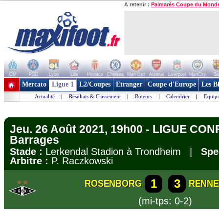
A retenir :
Palmarès Coupe du Mond
OM
PSG
Lyon
Lille
Monaco
Chelsea
Man Utd
Arsenal
Liverpool
ManCity
Ba
+ de clubs
Mercato
Ligue 1
L2/Coupes
Etranger
Coupe d'Europe
Les B
Actualité
|
Résultats & Classement
|
Buteurs
|
Calendrier
|
Equipe
Jeu. 26 Août 2021, 19h00 - LIGUE CO
Barrages
Stade :
Lerkendal Stadion à Trondheim |
Spe
Arbitre :
P. Raczkowski
1
3
ROSENBORG
RENNE
(mi-tps: 0-2)