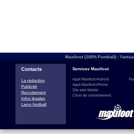
Maxifoot (100% Football) : l'actua
Services Maxifoot
Contacts
Appli Maxifoot Android
Flu
La rédaction
Appli Maxifoot iPhone
Publicité
Site web Mobile
Recrutement
Choix de consentement
Infos légales
Liens football