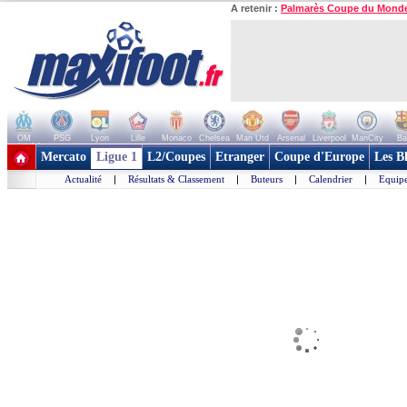
A retenir :
Palmarès Coupe du Mond
OM
PSG
Lyon
Lille
Monaco
Chelsea
Man Utd
Arsenal
Liverpool
ManCity
Ba
+ de clubs
Mercato
Ligue 1
L2/Coupes
Etranger
Coupe d'Europe
Les B
Actualité
|
Résultats & Classement
|
Buteurs
|
Calendrier
|
Equipe