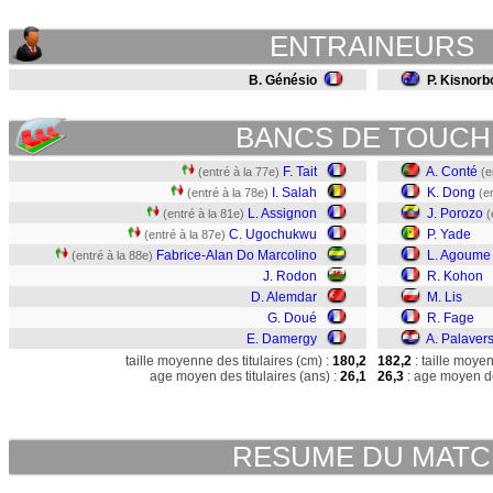
ENTRAINEURS
B. Génésio
P. Kisnorb
BANCS DE TOUCH
F. Tait
A. Conté
(entré à la 77e)
(e
I. Salah
K. Dong
(entré à la 78e)
(e
L. Assignon
J. Porozo
(entré à la 81e)
(
C. Ugochukwu
P. Yade
(entré à la 87e)
Fabrice-Alan Do Marcolino
L. Agoume
(entré à la 88e)
J. Rodon
R. Kohon
D. Alemdar
M. Lis
G. Doué
R. Fage
E. Damergy
A. Palaver
taille moyenne des titulaires (cm) :
180,2
182,2
: taille moye
age moyen des titulaires (ans) :
26,1
26,3
: age moyen de
RESUME DU MAT