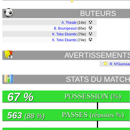
BUTEURS
A. Theate
(14e)
B. Bourigeaud
(65e)
K. Toko Ekambi
(70e)
K. Toko Ekambi
(74e)
AVERTISSEMENT
R. N'Guessa
STATS DU MATC
67 %
POSSESSION
(%)
563
PASSES
(réussies %)
(88 %)