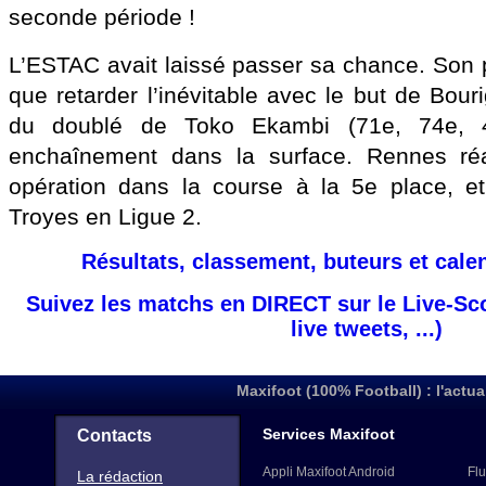
seconde période !
L’ESTAC avait laissé passer sa chance. Son po
que retarder l’inévitable avec le but de Bouri
du doublé de Toko Ekambi (71e, 74e, 4-
enchaînement dans la surface. Rennes réa
opération dans la course à la 5e place, et
Troyes en Ligue 2.
Résultats, classement, buteurs et cale
Suivez les matchs en DIRECT sur le Live-Sc
live tweets, ...)
Maxifoot (100% Football) : l'actua
Services Maxifoot
Contacts
Appli Maxifoot Android
Flu
La rédaction