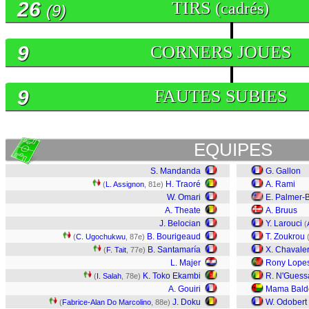
26
TIRS
(cadrés)
(9)
9
CORNERS JOUES
9
FAUTES SUBIES
EQUIPES
S. Mandanda
G. Gallon
H. Traoré
A. Rami
(
L. Assignon
, 81e)
W. Omari
E. Palmer-
A. Theate
A. Bruus
J. Belocian
Y. Larouci
(
B. Bourigeaud
T. Zoukrou
(
C. Ugochukwu
, 87e)
B. Santamaría
X. Chavaler
(
F. Tait
, 77e)
L. Majer
Rony Lope
K. Toko Ekambi
R. N'Guess
(
I. Salah
, 78e)
A. Gouiri
Mama Bald
J. Doku
W. Odobert
(
Fabrice-Alan Do Marcolino
, 88e)