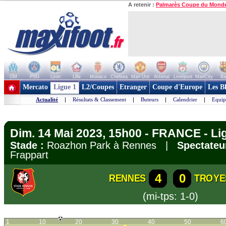
A retenir :
Palmarès Coupe du Mond
OM
PSG
Lyon
Lille
Monaco
Chelsea
Man Utd
Arsenal
Liverpool
ManCity
Ba
+ de clubs
Mercato
Ligue 1
L2/Coupes
Etranger
Coupe d'Europe
Les B
Actualité
|
Résultats & Classement
|
Buteurs
|
Calendrier
|
Equip
Dim. 14 Mai 2023, 15h00 - FRANCE - Li
Stade :
Roazhon Park à Rennes |
Spectateu
Frappart
4
0
RENNES
TROYE
(mi-tps: 1-0)
1
10
20
30
40
50
6