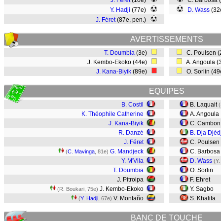
J. Féret
(10e)
C. Barbosa 
Y. Hadji
(77e)
D. Wass
(32
J. Féret
(87e, pen.)
AVERTISSEMENTS
T. Doumbia
(3e)
C. Poulsen 
J. Kembo-Ekoko (44e)
A. Angoula (
J. Kana-Biyik
(89e)
O. Sorlin (4
EQUIPES
B. Costil
B. Laquait
K. Théophile Catherine
A. Angoula
J. Kana-Biyik
C. Cambon
R. Danzé
B. Dja Djéd
J. Féret
C. Poulsen
G. Mandjeck
C. Barbos
(
C. Mavinga
, 81e)
Y. M'Vila
D. Wass
(Y.
T. Doumbia
O. Sorlin
J. Pitroipa
F. Ehret
J. Kembo-Ekoko
Y. Sagbo
(R. Boukari, 75e)
V. Montaño
S. Khalifa
(
Y. Hadji
, 67e)
BANC DE TOUCHE