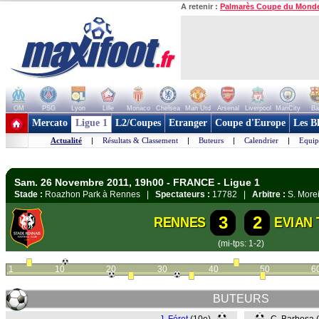
A retenir :
Palmarès Coupe du Mond
OM
PSG
Lyon
Lille
Monaco
Chelsea
Man Utd
Arsenal
Liverpool
ManCity
Ba
+ de clubs
Mercato
Ligue 1
L2/Coupes
Etranger
Coupe d'Europe
Les B
Actualité
|
Résultats & Classement
|
Buteurs
|
Calendrier
|
Equip
Sam. 26 Novembre 2011, 19h00 - FRANCE - Ligue 1
Stade :
Roazhon Park à Rennes |
Spectateurs :
17782 |
Arbitre :
S. More
3
2
RENNES
EVIAN
(mi-tps: 1-2)
1
10
20
30
40
50
6
BUTEURS