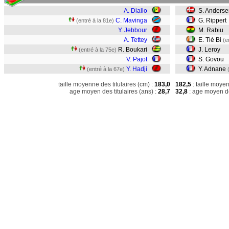
A. Diallo
S. Anders
C. Mavinga
G. Rippert
(entré à la 81e)
Y. Jebbour
M. Rabiu
A. Tettey
E. Tié Bi
(e
R. Boukari
J. Leroy
(entré à la 75e)
V. Pajot
S. Govou
Y. Hadji
Y. Adnane
(entré à la 67e)
taille moyenne des titulaires (cm) :
183,0
182,5
: taille moye
age moyen des titulaires (ans) :
28,7
32,8
: age moyen de