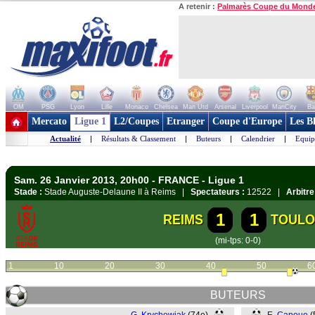
A retenir :
Palmarès Coupe du Mond
OM
PSG
Lyon
Lille
Monaco
Chelsea
Man Utd
Arsenal
Liverpool
ManCity
Ba
+ de clubs
Mercato
Ligue 1
L2/Coupes
Etranger
Coupe d'Europe
Les B
Actualité
|
Résultats & Classement
|
Buteurs
|
Calendrier
|
Equip
Sam. 26 Janvier 2013, 20h00 - FRANCE - Ligue 1
Stade :
Stade Auguste-Delaune II à Reims |
Spectateurs :
12522 |
Arbitre
1
1
REIMS
TOULO
(mi-tps: 0-0)
1
10
20
30
40
50
6
BUTEURS