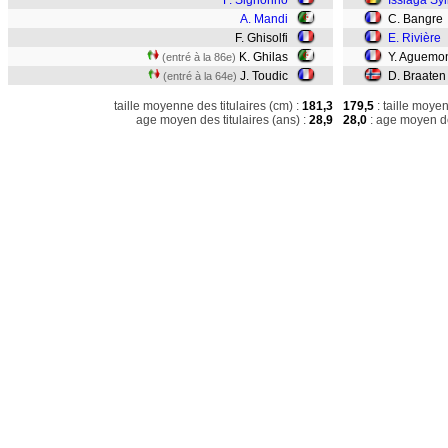
F. Signorino
Issiaga Syl
A. Mandi
C. Bangre
F. Ghisolfi
E. Rivière
K. Ghilas
Y. Aguemo
(entré à la 86e)
J. Toudic
D. Braate
(entré à la 64e)
taille moyenne des titulaires (cm) :
181,3
179,5
: taille moye
age moyen des titulaires (ans) :
28,9
28,0
: age moyen de