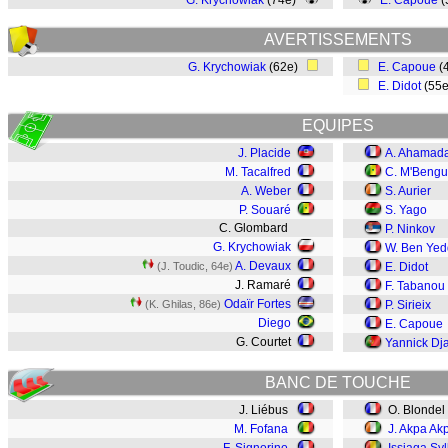
G. Krychowiak
(74e)
E. Capoue
(
AVERTISSEMENTS
G. Krychowiak
(62e)
E. Capoue
(
E. Didot
(55
EQUIPES
J. Placide
A. Ahamad
M. Tacalfred
C. M'Beng
A. Weber
S. Aurier
P. Souaré
S. Yago
C. Glombard
P. Ninkov
G. Krychowiak
W. Ben Yed
A. Devaux
(J. Toudic, 64e)
E. Didot
J. Ramaré
F. Tabanou
Odaïr Fortes
(K. Ghilas, 86e)
P. Sirieix
Diego
E. Capoue
G. Courtet
Yannick Dj
BANC DE TOUCHE
J. Liébus
O. Blondel
M. Fofana
J. Akpa Ak