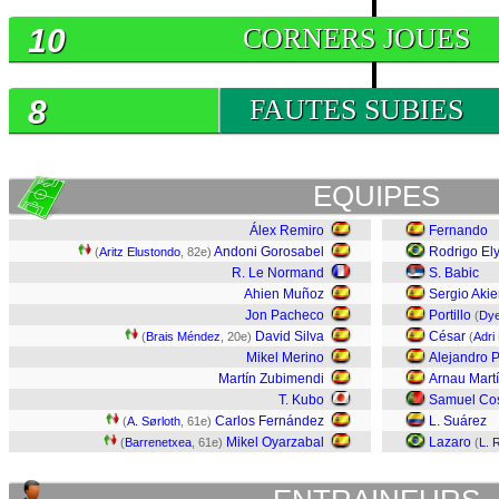
10
CORNERS JOUES
8
FAUTES SUBIES
EQUIPES
Álex Remiro
Fernando
Andoni Gorosabel
Rodrigo El
(
Aritz Elustondo
, 82e)
R. Le Normand
S. Babic
Ahien Muñoz
Sergio Aki
Jon Pacheco
Portillo
(
Dye
David Silva
César
(
Brais Méndez
, 20e)
(
Adri
Mikel Merino
Alejandro 
Martín Zubimendi
Arnau Mart
T. Kubo
Samuel Co
Carlos Fernández
L. Suárez
(
A. Sørloth
, 61e)
Mikel Oyarzabal
Lazaro
(
Barrenetxea
, 61e)
(
L. 