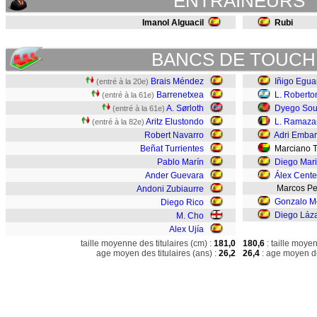
ENTRAINEURS
Imanol Alguacil
Rubi
BANCS DE TOUCH
Brais Méndez
Iñigo Egua
(entré à la 20e)
Barrenetxea
L. Roberto
(entré à la 61e)
A. Sørloth
Dyego So
(entré à la 61e)
Aritz Elustondo
L. Ramaza
(entré à la 82e)
Robert Navarro
Adri Emba
Beñat Turrientes
Marciano T
Pablo Marín
Diego Mar
Ander Guevara
Álex Cente
Marcos P
Andoni Zubiaurre
Gonzalo M
Diego Rico
Diego Láz
M. Cho
Alex Ujía
taille moyenne des titulaires (cm) :
181,0
180,6
: taille moye
age moyen des titulaires (ans) :
26,2
26,4
: age moyen de