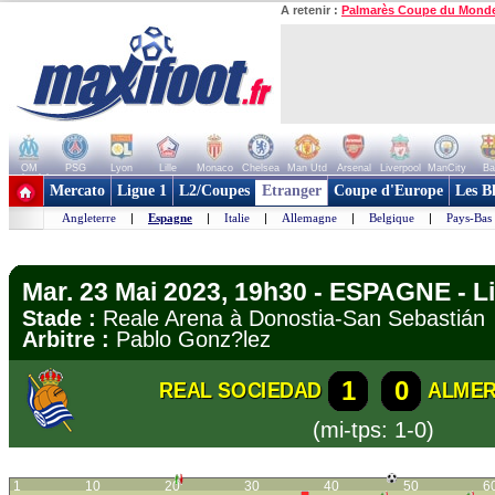
A retenir :
Palmarès Coupe du Mond
OM
PSG
Lyon
Lille
Monaco
Chelsea
Man Utd
Arsenal
Liverpool
ManCity
Ba
+ de clubs
Mercato
Ligue 1
L2/Coupes
Etranger
Coupe d'Europe
Les B
Angleterre
|
Espagne
|
Italie
|
Allemagne
|
Belgique
|
Pays-Bas
Mar. 23 Mai 2023, 19h30 - ESPAGNE - L
Stade :
Reale Arena à Donostia-San Sebasti
Arbitre :
Pablo Gonz?lez
1
0
REAL SOCIEDAD
ALMER
(mi-tps: 1-0)
1
10
20
30
40
50
6