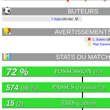
BUTEURS
T. Kubo
(45+4e)
AVERTISSEMENT
L. Suárez
(3
Iñigo Eguar
STATS DU MATC
72 %
POSSESSION
(%)
574
PASSES
(réussies %)
(86 %)
15
TIRS
(cadrés)
(2)