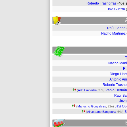
Roberto Trashorras
(40e,
Javi Guerra
Raúl Baena
Nacho Martínez
T
Nacho Mart
R.
Diego Llor
Antonio A
Roberto Trasho
Pablo Herná
(
Adri Embarba
, 27e)
Raúl B
Joza
Javi Gu
(
Manucho Gonçalves
, 72e)
B
(
Alhassane Bangoura
, 64e)