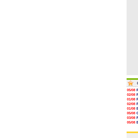
06/08
15h20
14h55
14h38
14h19
13h56
13h35
05/08
02/08
01/08
02/08
01/08
05/08
03/08
05/08
03/08
03/08