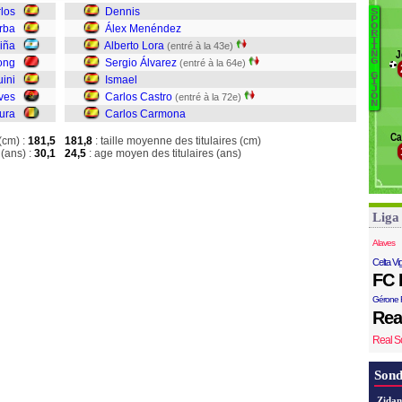
los
Dennis
S
B
P
O
rba
Álex Menéndez
R
D
T
riña
Alberto Lora
(entré à la 43e)
I
J
N
Á
ong
Sergio Álvarez
G
(entré à la 64e)
A
G
ini
Ismael
I
S
J
ves
Carlos Castro
(entré à la 72e)
O
N
Is
ura
Carlos Carmona
C
Ca
(cm) :
181,5
181,8
: taille moyenne des titulaires (cm)
(ans) :
30,1
24,5
: age moyen des titulaires (ans)
Liga
Alaves
Celta Vi
FC 
Gérone 
Rea
Real S
Sond
Zidan