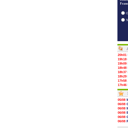
Franc
O
20h01
19h18
19h09
18h48
18h37
18h29
17h58
17h46
17h32
17h16
16h59
05/08
16h37
06/08
16h33
06/08
16h27
06/08
16h22
06/08
16h07
06/08
15h46
06/08
15h41