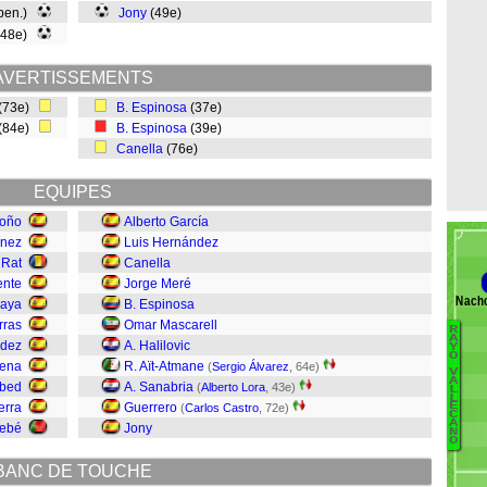
 pen.)
Jony
(49e)
(48e)
AVERTISSEMENTS
(73e)
B. Espinosa
(37e)
(84e)
B. Espinosa
(39e)
Canella
(76e)
EQUIPES
oño
Alberto García
ínez
Luis Hernández
 Rat
Canella
ente
Jorge Meré
Nacho
maya
B. Espinosa
rras
Omar Mascarell
R
B
A
ndez
A. Halilovic
Y
O
J
aena
R. Aït-Atmane
(
Sergio Álvarez
, 64e)
V
A
A
bed
A. Sanabria
(
Alberto Lora
, 43e)
L
L
Fa
erra
Guerrero
E
(
Carlos Castro
, 72e)
C
Z
A
ebé
Jony
N
O
Qu
BANC DE TOUCHE
B