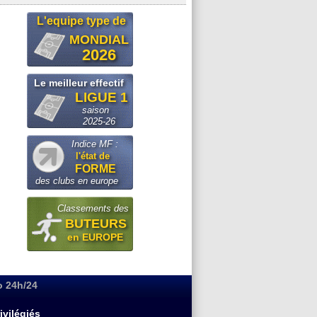
L'equipe type de
MONDIAL
2026
Le meilleur effectif
LIGUE 1
saison
2025-26
Indice MF :
l'état de
FORME
des clubs en europe
Classements des
BUTEURS
en EUROPE
o 24h/24
ivilégiés