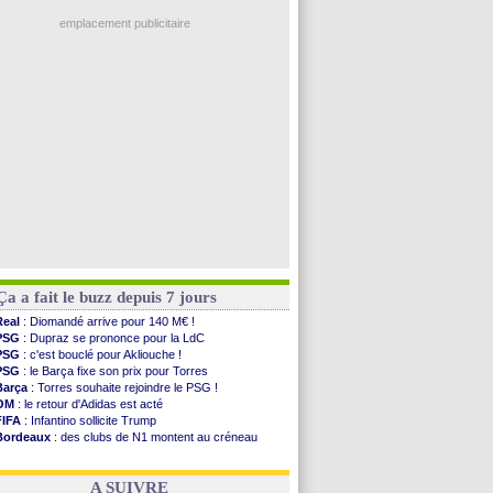
Ouganda
: Owori battu à mort à Kampala
Norvège
: la démission d'Infantino réclamée
emplacement publicitaire
PSG
: Mbaye, deux pistes se détachent
Monaco
: Filipe Luis veut remplacer Akliouche
Grenade
: Luca Zidane va changer de club
Juve
: Zhegrova très clair sur son futur
OM
: Aguerd, le plan B de Naples
Voir les brèves précédentes
Ça a fait le buzz depuis 7 jours
Real
: Diomandé arrive pour 140 M€ !
PSG
: Dupraz se prononce pour la LdC
PSG
: c'est bouclé pour Akliouche !
PSG
: le Barça fixe son prix pour Torres
Barça
: Torres souhaite rejoindre le PSG !
OM
: le retour d'Adidas est acté
FIFA
: Infantino sollicite Trump
Bordeaux
: des clubs de N1 montent au créneau
Argentine
: quand Medina recadre... sa mère
Real
: le démenti de Leipzig pour Diomandé
A SUIVRE