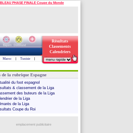
BLEAU PHASE FINALE Coupe du Monde
Résultats
Bayern
Dortmund
Classements
Calendriers
Maroc
|
Tunisie
|
s de la rubrique Espagne
tualité du foot espagnol
sultats & classement de la Liga
assement des buteurs de la Liga
endrier de la Liga
lmarès de la Liga
sultats Coupe du Roi
emplacement publicitaire