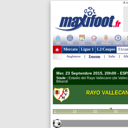
A r
OM
PSG
Lyon
Lille
Monaco
Chelsea
Ma
+ de clubs
Mercato
Ligue 1
L2/Coupes
Etran
Angleterre
|
Espagne
|
Italie
|
Al
Mer. 23 Septembre 2015, 20h00 - ESP
Stade :
Estadio del Rayo Vallecano (de Valle
Bikandi
RAYO VALLECA
1
10
20
30