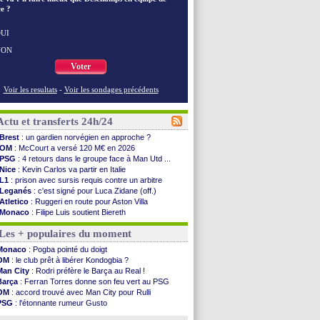
e ?
UI
NON
Voter
Voir les resultats
-
Voir les sondages précédents
Actu et transferts 24h/24
Brest
: un gardien norvégien en approche ?
OM
: McCourt a versé 120 M€ en 2026
PSG
: 4 retours dans le groupe face à Man Utd ...
Nice
: Kevin Carlos va partir en Italie
L1
: prison avec sursis requis contre un arbitre
Leganés
: c'est signé pour Luca Zidane (off.)
Atletico
: Ruggeri en route pour Aston Villa
Monaco
: Filipe Luis soutient Biereth
Lyon
: Mangala prêté à Getafe (officiel)
Les + populaires du moment
PSG
: Nsoki va signer en Croatie
Arsenal
: Naples vise Gabriel Jesus
Monaco
: Pogba pointé du doigt
Real
: Mastantuono prêté à la Fiorentina (off.)
OM
: le club prêt à libérer Kondogbia ?
Man City
: accord avec le Barça pour Rodri ?
Man City
: Rodri préfère le Barça au Real !
Rennes
: Haise a prolongé (officiel)
Barça
: Ferran Torres donne son feu vert au PSG
Palace
: Tomiyasu a convaincu (officiel)
OM
: accord trouvé avec Man City pour Rulli
OM
: B. Genesio - "ce n'est pas idéal"
PSG
: l'étonnante rumeur Gusto
TFC
: Sion Oppong signe pour 4 ans (officiel)
OM
: une offre pour Bulka
PSG
: Liverpool va proposer 115 M€ pour ...