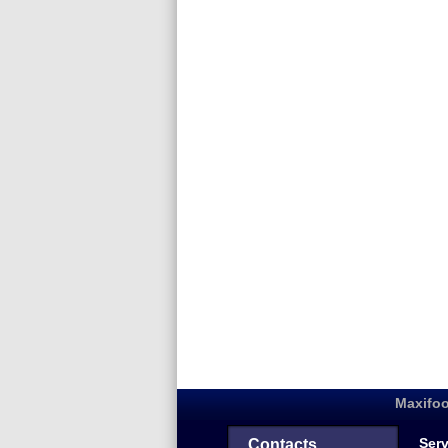
Maxifoo
Serv
Contacts