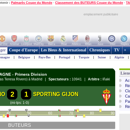
etenir :
Palmarès Coupe du Monde
-
Classement des BUTEURS Coupe du Monde
-
TA
emplacement publicitaire
n Utd
Arsenal
Liverpool
ManCity
Barca
Real
Atletico
Milan
Juve
Inter
Naples
ger
Coupe d'Europe
Les Bleus & International
Chroniques
TV
+
lemagne
|
Belgique
|
Pays-Bas
|
Portugal
|
Turquie
|
Suisse
|
Algérie
|
Lien
AGNE - Primera Division
cas Teresa Rivero) à Madrid |
Spectateurs :
10941 |
Arbitre :
Iñaki
Ac
Ré
Cl
2
1
NO
SPORTING GIJON
Cal
Pa
(mi-tps: 1-0)
Ré
40
50
60
70
80
90
BUTEURS