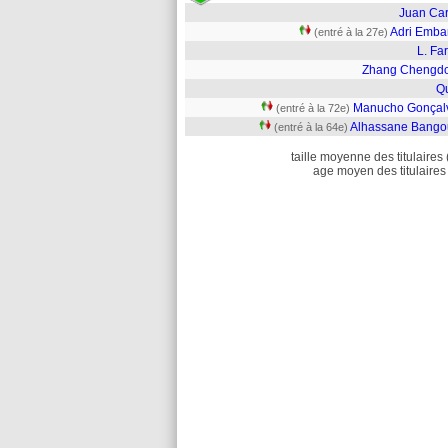
Juan Car
Adri Emba
(entré à la 27e)
L. Fa
Zhang Chengd
Qu
Manucho Gonçal
(entré à la 72e)
Alhassane Bango
(entré à la 64e)
taille moyenne des titulaires 
age moyen des titulaires 