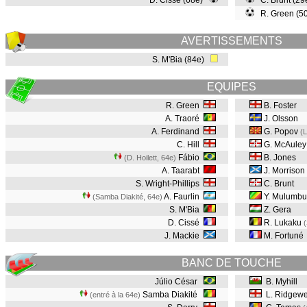
D. Cissé (68e)
C. Brunt (2
R. Green (50
AVERTISSEMENTS
S. M'Bia (84e)
EQUIPES
R. Green
B. Foster
A. Traoré
J. Olsson
A. Ferdinand
G. Popov
(L
C. Hill
G. McAuley
Fábio
B. Jones
(D. Hoilett, 64e
)
A. Taarabt
J. Morrison
S. Wright-Phillips
C. Brunt
A. Faurlin
Y. Mulumbu
(Samba Diakité, 64e
)
S. M'Bia
Z. Gera
D. Cissé
R. Lukaku
(
J. Mackie
M. Fortuné
BANC DE TOUCHE
Júlio César
B. Myhill
Samba Diakité
L. Ridgewe
(entré à la 64e)