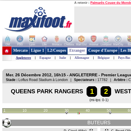
A retenir :
Palmarès Coupe du Mond
OM
PSG
Lyon
Lille
Monaco
Chelsea
Man Utd
Arsenal
Liverpool
ManCity
Ba
+ de clubs
Mercato
Ligue 1
L2/Coupes
Etranger
Coupe d'Europe
Les B
Angleterre
|
Espagne
|
Italie
|
Allemagne
|
Belgique
|
Pays-Bas
Mer. 26 Décembre 2012, 16h15 - ANGLETERRE - Premier Leagu
Stade :
Loftus Road Stadium à London |
Spectateurs :
17782 |
Arbitre :
C
1
2
QUEENS PARK RANGERS
WEST
(mi-tps: 0-1)
1
10
20
30
40
50
6
BUTEURS