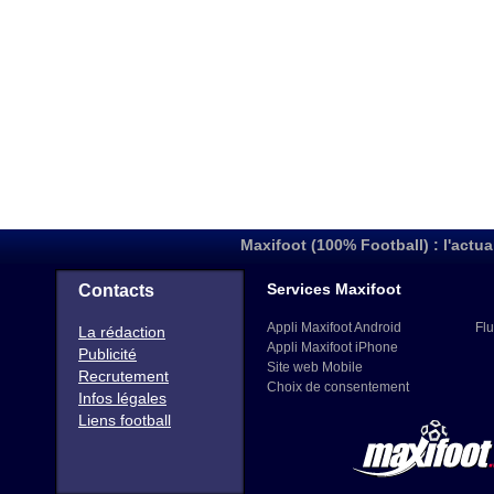
Maxifoot (100% Football) : l'actua
Services Maxifoot
Contacts
Appli Maxifoot Android
Flu
La rédaction
Appli Maxifoot iPhone
Publicité
Site web Mobile
Recrutement
Choix de consentement
Infos légales
Liens football