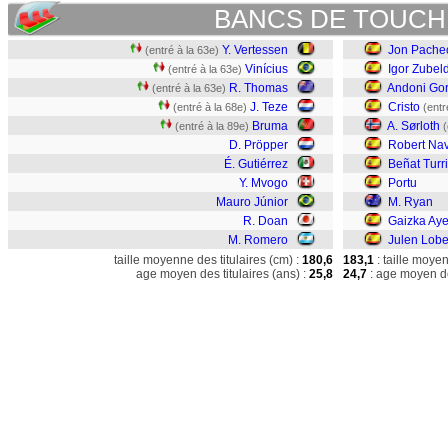
BANCS DE TOUCH
Y. Vertessen
Jon Pache
(entré à la 63e)
Vinícius
Igor Zubel
(entré à la 63e)
R. Thomas
Andoni Go
(entré à la 63e)
J. Teze
Cristo
(entré à la 68e)
(entr
Bruma
A. Sørloth
(entré à la 89e)
(
D. Pröpper
Robert Nav
É. Gutiérrez
Beñat Turr
Y. Mvogo
Portu
Mauro Júnior
M. Ryan
R. Doan
Gaizka Ay
M. Romero
Julen Lobe
taille moyenne des titulaires (cm) :
180,6
183,1
: taille moye
age moyen des titulaires (ans) :
25,8
24,7
: age moyen de