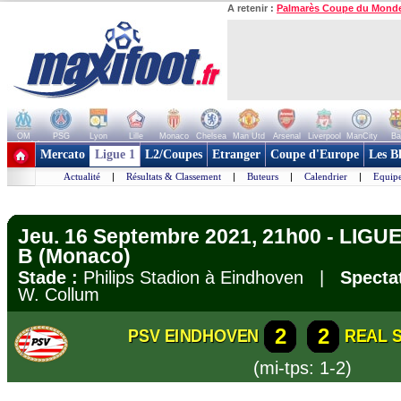
A retenir :
Palmarès Coupe du Mond
OM
PSG
Lyon
Lille
Monaco
Chelsea
Man Utd
Arsenal
Liverpool
ManCity
Ba
+ de clubs
Mercato
Ligue 1
L2/Coupes
Etranger
Coupe d'Europe
Les B
Actualité
|
Résultats & Classement
|
Buteurs
|
Calendrier
|
Equipe
Jeu. 16 Septembre 2021, 21h00 - LIG
B (Monaco)
Stade :
Philips Stadion à Eindhoven |
Specta
W. Collum
2
2
PSV EINDHOVEN
REAL 
(mi-tps: 1-2)