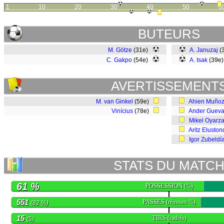
1
10
20
30
40
50
6
BUTEURS
M. Götze
(31e)
A. Januzaj
(
C. Gakpo
(54e)
A. Isak
(39e
AVERTISSEMENT
M. van Ginkel
(59e)
Ahien Muño
Vinícius
(78e)
Ander Gueva
Mikel Oyarz
Aritz Elusto
Igor Zubeldí
STATS DU MATC
61 %
POSSESSION
(%)
551
PASSES
(réussies %)
(82 %)
15
TIRS
(cadrés)
(5)