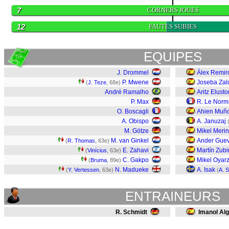
7
CORNERS JOUES
12
FAUTES SUBIES
EQUIPES
J. Drommel
Álex Remir
P. Mwene
Joseba Zal
(
J. Teze
, 68e)
André Ramalho
Aritz Elust
P. Max
R. Le Nor
O. Boscagli
Ahien Muñ
A. Obispo
A. Januzaj
M. Götze
Mikel Meri
M. van Ginkel
Ander Gue
(
R. Thomas
, 63e)
E. Zahavi
Martín Zub
(
Vinícius
, 63e)
C. Gakpo
Mikel Oyar
(
Bruma
, 89e)
N. Madueke
A. Isak
(
Y. Vertessen
, 63e)
(
A. S
ENTRAINEURS
R. Schmidt
Imanol Alg