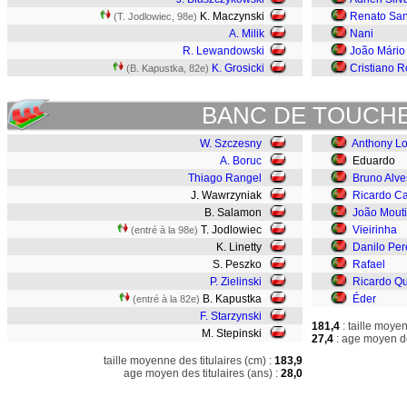
K. Maczynski
Renato Sa
(T. Jodlowiec, 98e)
A. Milik
Nani
R. Lewandowski
João Mário
K. Grosicki
Cristiano 
(B. Kapustka, 82e)
BANC DE TOUCH
W. Szczesny
Anthony L
A. Boruc
Eduardo
Thiago Rangel
Bruno Alve
J. Wawrzyniak
Ricardo Ca
B. Salamon
João Mout
T. Jodlowiec
Vieirinha
(entré à la 98e)
K. Linetty
Danilo Per
S. Peszko
Rafael
P. Zielinski
Ricardo Q
B. Kapustka
Éder
(entré à la 82e)
F. Starzynski
181,4
: taille moye
M. Stepinski
27,4
: age moyen de
taille moyenne des titulaires (cm) :
183,9
age moyen des titulaires (ans) :
28,0