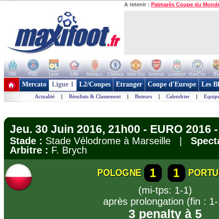
A retenir :
Palmarès Coupe du Mond
OM
PSG
Lyon
Lille
Monaco
Chelsea
Man Utd
Arsenal
Liverpool
ManCity
Ba
+ de clubs
Mercato
Ligue 1
L2/Coupes
Etranger
Coupe d'Europe
Les B
Actualité
|
Résultats & Classement
|
Buteurs
|
Calendrier
|
Equipe
Jeu. 30 Juin 2016, 21h00 - EURO 2016 - 
Stade :
Stade Vélodrome à Marseille |
Spect
Arbitre :
F. Brych
1
1
POLOGNE
PORTU
(mi-tps: 1-1)
après prolongation (fin : 1-
3 penalty à 5