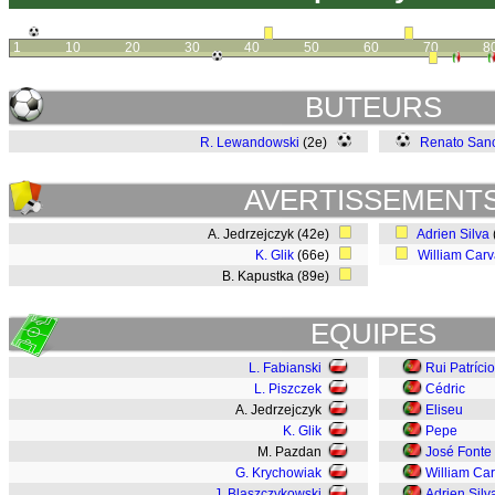
1
10
20
30
40
50
60
70
8
BUTEURS
R. Lewandowski
(2e)
Renato San
AVERTISSEMENT
A. Jedrzejczyk (42e)
Adrien Silva
K. Glik
(66e)
William Carv
B. Kapustka (89e)
EQUIPES
L. Fabianski
Rui Patrício
L. Piszczek
Cédric
A. Jedrzejczyk
Eliseu
K. Glik
Pepe
M. Pazdan
José Fonte
G. Krychowiak
William Ca
J. Blaszczykowski
Adrien Silv