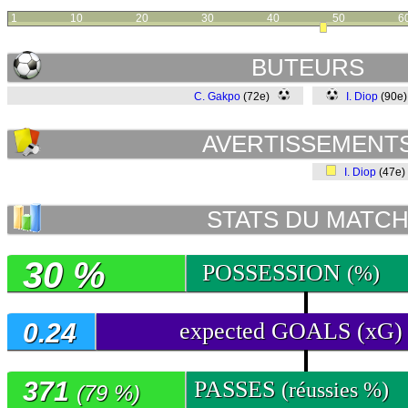
1
10
20
30
40
50
6
BUTEURS
C. Gakpo
(72e)
I. Diop
(90e
AVERTISSEMENT
I. Diop
(47e
STATS DU MATC
30 %
POSSESSION
(%)
0.24
expected GOALS (xG)
371
PASSES
(réussies %)
(79 %)