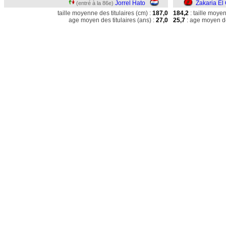
Jorrel Hato
Zakaria El
(entré à la 86e)
taille moyenne des titulaires (cm) :
187,0
184,2
: taille moye
age moyen des titulaires (ans) :
27,0
25,7
: age moyen de