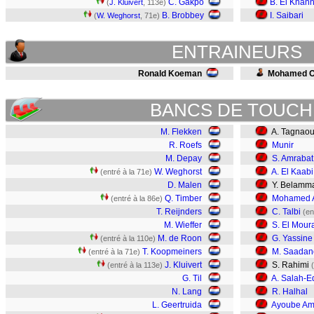
C. Gakpo
B. El Khan
(
J. Kluivert
, 113e)
B. Brobbey
I. Saibari
(
W. Weghorst
, 71e)
ENTRAINEURS
Ronald Koeman
Mohamed O
BANCS DE TOUCH
M. Flekken
A. Tagnaou
R. Roefs
Munir
M. Depay
S. Amrabat
W. Weghorst
A. El Kaabi
(entré à la 71e)
D. Malen
Y. Belamma
Q. Timber
Mohamed A
(entré à la 86e)
T. Reijnders
C. Talbi
(en
M. Wieffer
S. El Mour
M. de Roon
G. Yassine
(entré à la 110e)
T. Koopmeiners
M. Saadan
(entré à la 71e)
J. Kluivert
S. Rahimi
(entré à la 113e)
G. Til
A. Salah-E
N. Lang
R. Halhal
L. Geertruida
Ayoube Am