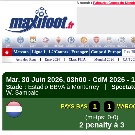
A retenir :
Palmarès Coupe du Mond
OM
PSG
Lyon
Lille
Monaco
Chelsea
Man Utd
Arsenal
Liverpool
ManCity
Ba
+ de clubs
Mercato
Ligue 1
L2/Coupes
Etranger
Coupe d'Europe
Les B
Actu des Bleus
|
Euro 2024
|
Class. FIFA
|
Mondial 2026
|
CAN 20
Mar. 30 Juin 2026, 03h00 - CdM 2026 - 1
Stade :
Estadio BBVA à Monterrey |
Spectat
W. Sampaio
1
1
PAYS-BAS
MARO
(mi-tps: 0-0)
2 penalty à 3