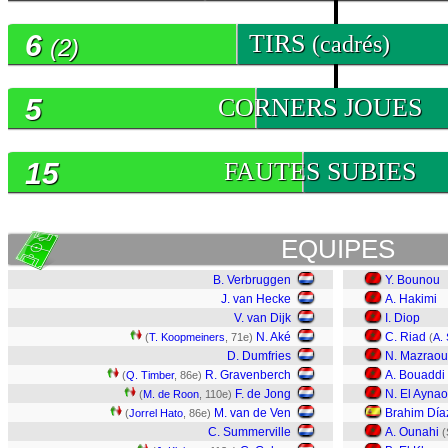
6
TIRS
(cadrés)
(2)
5
CORNERS JOUES
15
FAUTES SUBIES
EQUIPES
B. Verbruggen
Y. Bounou
J. van Hecke
A. Hakimi
V. van Dijk
I. Diop
N. Aké
C. Riad
(
T. Koopmeiners
, 71e)
(
A.
D. Dumfries
N. Mazraou
R. Gravenberch
A. Bouaddi
(
Q. Timber
, 86e)
F. de Jong
N. El Aynao
(
M. de Roon
, 110e)
M. van de Ven
Brahim Día
(
Jorrel Hato
, 86e)
C. Summerville
A. Ounahi
(