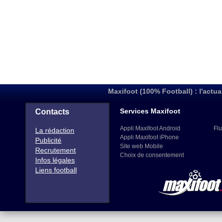
Maxifoot (100% Football) : l'actua
Services Maxifoot
Contacts
Appli Maxifoot Android
Flu
La rédaction
Appli Maxifoot iPhone
Publicité
Site web Mobile
Recrutement
Choix de consentement
Infos légales
Liens football