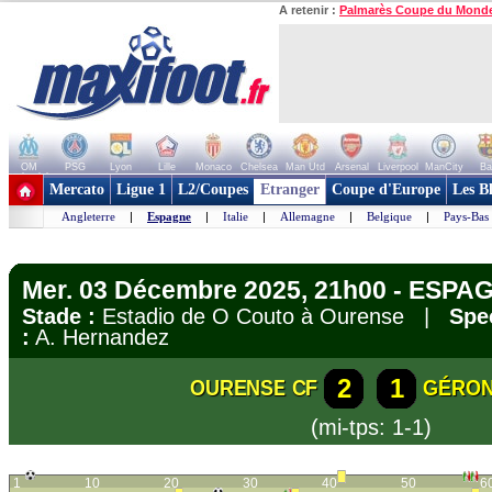
A retenir :
Palmarès Coupe du Mond
OM
PSG
Lyon
Lille
Monaco
Chelsea
Man Utd
Arsenal
Liverpool
ManCity
Ba
+ de clubs
Mercato
Ligue 1
L2/Coupes
Etranger
Coupe d'Europe
Les B
Angleterre
|
Espagne
|
Italie
|
Allemagne
|
Belgique
|
Pays-Bas
Mer. 03 Décembre 2025, 21h00 - ESPA
Stade :
Estadio de O Couto à Ourense |
Spe
:
A. Hernandez
2
1
OURENSE CF
GÉRON
(mi-tps: 1-1)
1
10
20
30
40
50
6