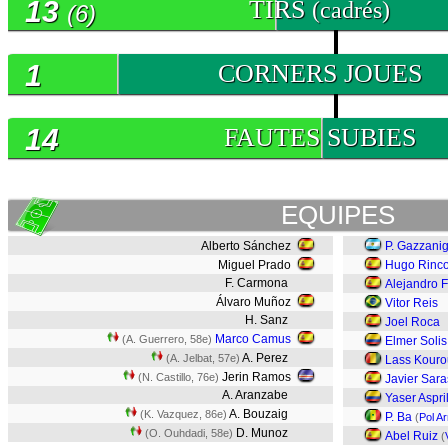
13
TIRS
(cadrés)
(6)
1
CORNERS JOUES
14
FAUTES SUBIES
EQUIPES
Alberto Sánchez
P. Gazzani
Miguel Prado
Hugo Rinc
F. Carmona
Alejandro 
Álvaro Muñoz
Vitor Reis
H. Sanz
Joel Roca
Marco Camus
(A. Guerrero, 58e)
Elmer Soli
A. Perez
(A. Jelbat, 57e)
Lass Kour
Jerin Ramos
(N. Castillo, 76e)
Javier Sar
A. Aranzabe
Yaser Aspri
A. Bouzaig
(K. Vazquez, 86e)
P. Ba
(
Pol A
D. Munoz
(O. Ouhdadi, 58e)
Abel Ruiz
(