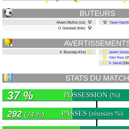
BUTEURS
Álvaro Muñoz (1e)
Yaser Aspril
O. Ouhdadi (64e)
AVERTISSEMENT
A. Bouzaig (41e)
Javier Saras
Vitor Reis
(3
V. Vanat
(58
STATS DU MATC
37 %
POSSESSION
(%)
292
PASSES
(réussies %)
(74 %)