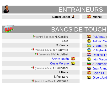
ENTRAINEURS
Daniel Llacer
Michel
BANCS DE TOUCH
N. Castillo
Pol Arnau
(entré à la 76e)
E. Coto
Antonio Sa
D. Garcia
V. Vanat
(e
A. Guerrero
(entré à la 58e)
V. Tsyhank
A. Jelbat
(entré à la 57e)
Dominik Li
Álvaro Ratón
Iván Martín
César Moreno
A. Andreev
O. Ouhdadi
(entré à la 58e)
Juan Aran
J. Piera
Bryan Gil
I. Punzano
Gibert Jor
K. Vazquez
(entré à la 86e)