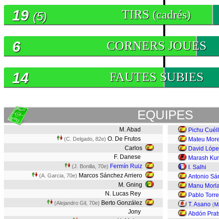
19
TIRS
(cadrés)
(5)
6
CORNERS JOUES
14
FAUTES SUBIES
EQUIPES
M. Abad
Pichu Cuéll
O. De Frutos
(C. Delgado, 82e)
Mateu Mor
Carlos
David Lópe
F. Danese
Marash Ku
Fermín Ruiz
(J. Bonilla, 70e)
I. Salhi
Marcos Sánchez Arriero
(A. Garcia, 70e)
Antonio Sá
M. Gning
Manu Morl
N. Lucas Rey
Pablo Torre
Berto González
(Alejandro Gil, 70e)
T. Asano
(
M
Jony
Abdón Prat