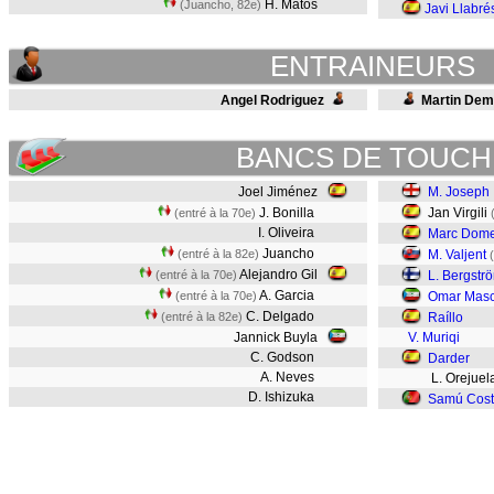
H. Matos
(Juancho, 82e)
Javi Llabré
ENTRAINEURS
Angel Rodriguez
Martin Dem
BANCS DE TOUCH
Joel Jiménez
M. Joseph
J. Bonilla
Jan Virgili
(entré à la 70e)
I. Oliveira
Marc Dom
Juancho
(entré à la 82e)
M. Valjent
Alejandro Gil
(entré à la 70e)
L. Bergstr
A. Garcia
(entré à la 70e)
Omar Masc
C. Delgado
(entré à la 82e)
Raíllo
Jannick Buyla
V. Muriqi
C. Godson
Darder
A. Neves
L. Orejuel
D. Ishizuka
Samú Cos