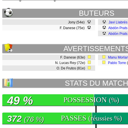
BUTEURS
Jony (54e)
Javi Llabrés
F. Danese (75e)
Abdón Prats
Abdón Prats
AVERTISSEMENT
F. Danese (63e)
Manu Morla
N. Lucas Rey (72e)
Pablo Torre
O. De Frutos (81e)
STATS DU MATC
49 %
POSSESSION
(%)
372
PASSES
(réussies %)
(76 %)