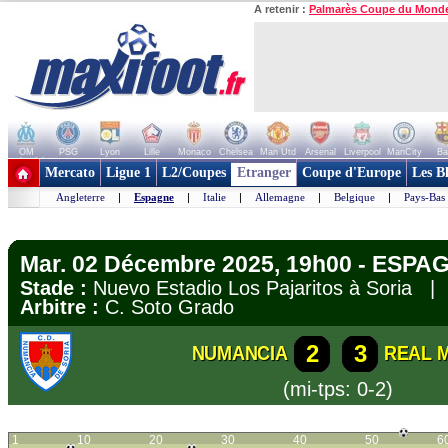
A retenir :
Palmarès Coupe du Mond
OM
PSG
Lyon
Lille
Monaco
Chelsea
Man Utd
Arsenal
Liverpool
ManCity
Ba
+ de clubs
Mercato
Ligue 1
L2/Coupes
Etranger
Coupe d'Europe
Les B
Angleterre
|
Espagne
|
Italie
|
Allemagne
|
Belgique
|
Pays-Bas
Mar. 02 Décembre 2025, 19h00 - ESPA
Stade :
Nuevo Estadio Los Pajaritos à Soria 
Arbitre :
C. Soto Grado
2
3
NUMANCIA
REAL 
(mi-tps: 0-2)
1
10
20
30
40
50
6