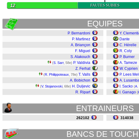
12
FAUTES SUBIES
EQUIPES
P. Bernardoni
Y. Clementi
P. Martinez
Dante
A. Briançon
C. Hérelle
F. Miguel
R. Coly
S. Alakouch
P. Burner
P. Valdivia
A. Tameze
(
S. Sarr
, 58e)
Z. Ferhat
W. Cyprien
T. Valls
P. Lees Me
(
R. Philippoteaux
, 78e)
A. Bobichon
A. Lusamb
H. Duljevic
I. Sacko
(
V. Stojanovski
, 68e)
(
A.
R. Ripart
I. Ganago
(
ENTRAINEURS
262102
314038
BANCS DE TOUCH