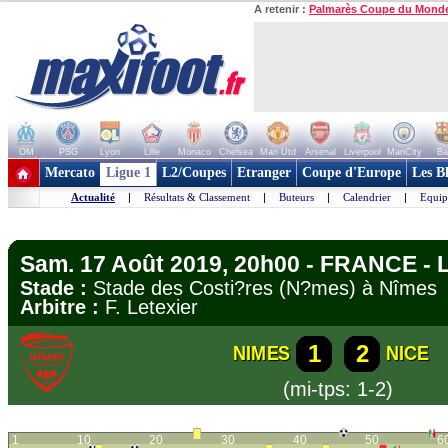
A retenir :
Palmarès Coupe du Mond
OM
PSG
Lyon
Lille
Monaco
Chelsea
Man Utd
Arsenal
Liverpool
ManCity
Ba
+ de clubs
Mercato
Ligue 1
L2/Coupes
Etranger
Coupe d'Europe
Les B
Actualité
|
Résultats & Classement
|
Buteurs
|
Calendrier
|
Equip
Sam. 17 Août 2019, 20h00 - FRANCE - L
Stade :
Stade des Costi?res (N?mes) à Nîme
Arbitre :
F. Letexier
1
2
NIMES
NICE
(mi-tps: 1-2)
1
10
20
30
40
50
6