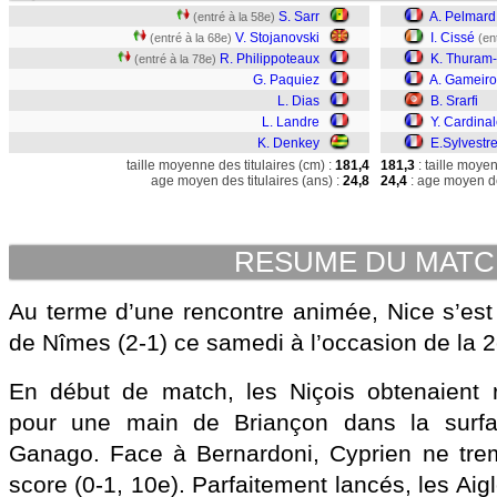
S. Sarr
A. Pelmard
(entré à la 58e)
V. Stojanovski
I. Cissé
(entré à la 68e)
(en
R. Philippoteaux
K. Thuram-
(entré à la 78e)
G. Paquiez
A. Gameiro
L. Dias
B. Srarfi
L. Landre
Y. Cardina
K. Denkey
E.Sylvestr
taille moyenne des titulaires (cm) :
181,4
181,3
: taille moye
age moyen des titulaires (ans) :
24,8
24,4
: age moyen de
RESUME DU MAT
Au terme d’une rencontre animée, Nice s’est
de Nîmes (2-1) ce samedi à l’occasion de la 2
En début de match, les Niçois obtenaient 
pour une main de Briançon dans la surfa
Ganago. Face à Bernardoni, Cyprien ne tremb
score (0-1, 10e). Parfaitement lancés, les Aig