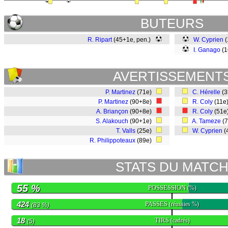
BUTEURS
R. Ripart
(45+1e, pen.)
W. Cyprien
(
I. Ganago
(
AVERTISSEMENT
P. Martinez
(71e)
C. Hérelle
(
P. Martinez
(90+8e)
R. Coly
(11e
A. Briançon
(90+8e)
R. Coly
(51
S. Alakouch
(90+1e)
A. Tameze
(
T. Valls
(25e)
W. Cyprien
(
R. Philippoteaux
(89e)
STATS DU MATC
55 %
POSSESSION
(%)
424
PASSES
(réussies %)
(83 %)
18
TIRS
(cadrés)
(5)