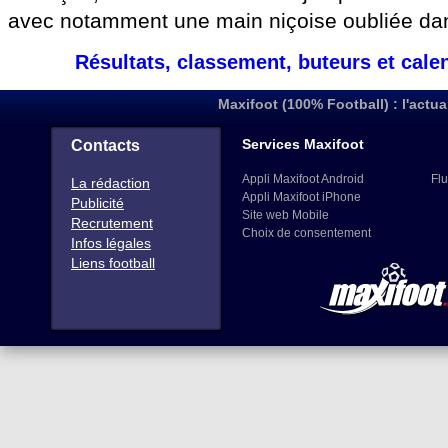
avec notamment une main niçoise oubliée dans
Résultats, classement, buteurs et cale
Maxifoot (100% Football) : l'actua
Services Maxifoot
Contacts
Appli Maxifoot Android
Flu
La rédaction
Appli Maxifoot iPhone
Publicité
Site web Mobile
Recrutement
Choix de consentement
Infos légales
Liens football