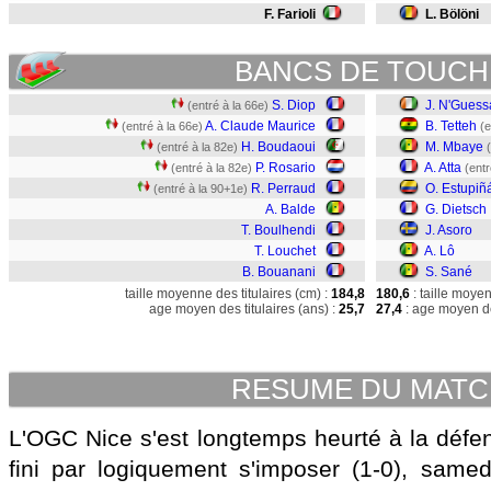
F. Farioli
L. Bölöni
BANCS DE TOUCH
S. Diop
J. N'Guess
(entré à la 66e)
A. Claude Maurice
B. Tetteh
(entré à la 66e)
(e
H. Boudaoui
M. Mbaye
(entré à la 82e)
P. Rosario
A. Atta
(entré à la 82e)
(entr
R. Perraud
O. Estupiñ
(entré à la 90+1e)
A. Balde
G. Dietsch
T. Boulhendi
J. Asoro
T. Louchet
A. Lô
B. Bouanani
S. Sané
taille moyenne des titulaires (cm) :
184,8
180,6
: taille moye
age moyen des titulaires (ans) :
25,7
27,4
: age moyen de
RESUME DU MAT
L'OGC Nice s'est longtemps heurté à la déf
fini par logiquement s'imposer (1-0), samedi