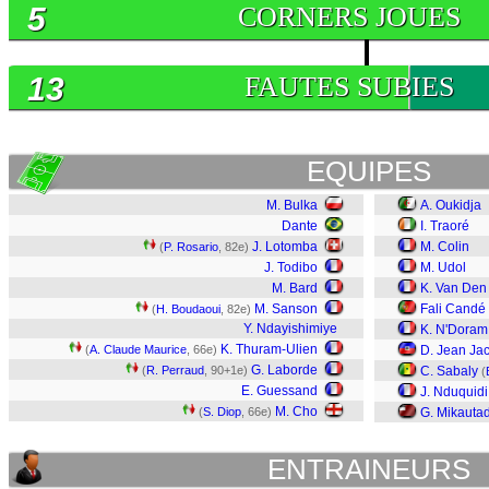
5
CORNERS JOUES
13
FAUTES SUBIES
EQUIPES
M. Bulka
A. Oukidja
Dante
I. Traoré
J. Lotomba
M. Colin
(
P. Rosario
, 82e)
J. Todibo
M. Udol
M. Bard
K. Van Den
M. Sanson
Fali Candé
(
H. Boudaoui
, 82e)
Y. Ndayishimiye
K. N'Doram
K. Thuram-Ulien
(
A. Claude Maurice
, 66e)
D. Jean Ja
G. Laborde
(
R. Perraud
, 90+1e)
C. Sabaly
(
E. Guessand
J. Nduquidi
M. Cho
(
S. Diop
, 66e)
G. Mikauta
ENTRAINEURS