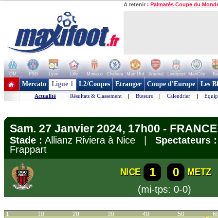
A retenir :
Palmarès Coupe du Mond
OM
PSG
Lyon
Lille
Monaco
Chelsea
Man Utd
Arsenal
Liverpool
ManCity
Ba
+ de clubs
Mercato
Ligue 1
L2/Coupes
Etranger
Coupe d'Europe
Les B
Actualité
|
Résultats & Classement
|
Buteurs
|
Calendrier
|
Equip
Sam. 27 Janvier 2024, 17h00 - FRANCE 
Stade :
Allianz Riviera à Nice |
Spectateurs :
Frappart
1
0
NICE
METZ
(mi-tps: 0-0)
1
10
20
30
40
50
6