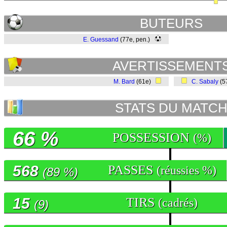
BUTEURS
E. Guessand
(77e, pen.)
AVERTISSEMENT
M. Bard
(61e)
C. Sabaly
(5
STATS DU MATC
66 %
POSSESSION
(%)
568
PASSES
(réussies %)
(89 %)
15
TIRS
(cadrés)
(9)