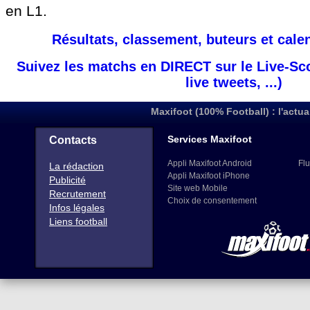
en L1.
Résultats, classement, buteurs et cale
Suivez les matchs en DIRECT sur le Live-Sc
live tweets, ...)
Maxifoot (100% Football) : l'actua
Services Maxifoot
Contacts
Appli Maxifoot Android
Flu
La rédaction
Appli Maxifoot iPhone
Publicité
Site web Mobile
Recrutement
Choix de consentement
Infos légales
Liens football