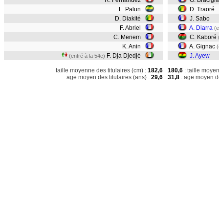
R. Fernández
G. Bracigli
L. Palun
D. Traoré
D. Diakité
J. Sabo
F. Abriel
A. Diarra
(e
C. Meriem
C. Kaboré
K. Anin
A. Gignac
(
F. Dja Djedjé
J. Ayew
(entré à la 54e)
taille moyenne des titulaires (cm) :
182,6
180,6
: taille moye
age moyen des titulaires (ans) :
29,6
31,8
: age moyen de