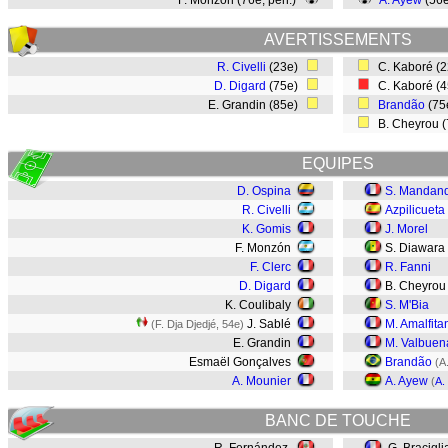
F. Monzón (76e, pen.)
A. Ayew
(56
AVERTISSEMENTS
R. Civelli
(23e)
C. Kaboré (
D. Digard
(75e)
C. Kaboré (
E. Grandin (85e)
Brandão
(75
B. Cheyrou 
EQUIPES
D. Ospina
S. Mandan
R. Civelli
Azpilicueta
K. Gomis
J. Morel
F. Monzón
S. Diawara
F. Clerc
R. Fanni
D. Digard
B. Cheyrou
K. Coulibaly
S. M'Bia
J. Sablé
M. Amalfita
(F. Dja Djedjé, 54e)
E. Grandin
M. Valbuen
Esmaël Gonçalves
Brandão
(A
A. Mounier
A. Ayew
(
A.
BANC DE TOUCHE