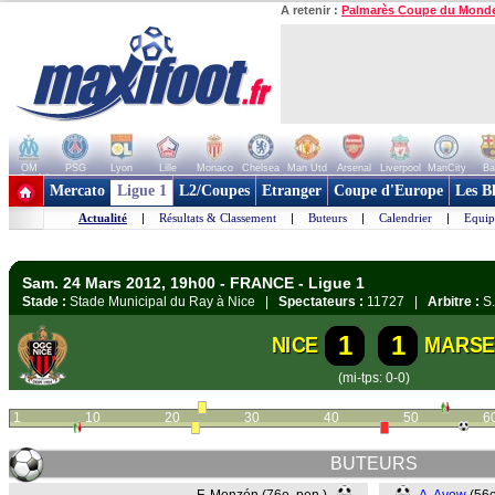
A retenir :
Palmarès Coupe du Mond
OM
PSG
Lyon
Lille
Monaco
Chelsea
Man Utd
Arsenal
Liverpool
ManCity
Ba
+ de clubs
Mercato
Ligue 1
L2/Coupes
Etranger
Coupe d'Europe
Les B
Actualité
|
Résultats & Classement
|
Buteurs
|
Calendrier
|
Equip
Sam. 24 Mars 2012, 19h00 - FRANCE - Ligue 1
Stade :
Stade Municipal du Ray à Nice |
Spectateurs :
11727 |
Arbitre :
S.
1
1
NICE
MARSE
(mi-tps: 0-0)
1
10
20
30
40
50
6
BUTEURS