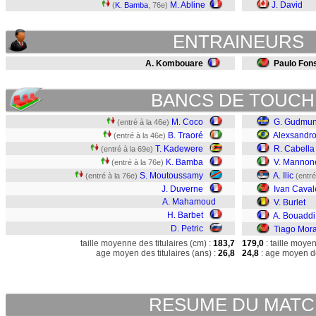
M. Abline
J. David
(
K. Bamba
, 76e)
ENTRAINEURS
A. Kombouare
Paulo Fon
BANCS DE TOUCH
M. Coco
G. Gudmu
(entré à la 46e)
B. Traoré
Alexsandr
(entré à la 46e)
T. Kadewere
R. Cabella
(entré à la 69e)
K. Bamba
V. Mannon
(entré à la 76e)
S. Moutoussamy
A. Ilic
(entré à la 76e)
(entré
J. Duverne
Ivan Caval
A. Mahamoud
V. Burlet
H. Barbet
A. Bouaddi
D. Petric
Tiago Mora
taille moyenne des titulaires (cm) :
183,7
179,0
: taille moye
age moyen des titulaires (ans) :
26,8
24,8
: age moyen de
RESUME DU MAT