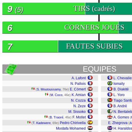
9
TIRS
(cadrés)
(5)
6
CORNERS JOUES
7
FAUTES SUBIES
EQUIPES
A. Lafont
L. Chevalie
N. Pallois
Ismaily
E. Cömert
B. Diakité
(
S. Moutoussamy
, 76e)
K. Amian
L. Yoro
(
M. Coco
, 46e)
N. Cozza
Tiago Sant
N. Zeze
B. André
M. Sissoko
N. Bentale
F. Mollet
A. Gomes
(
B. Traoré
, 46e)
(
Pedro Chirivella
E. Zhegrova
(
T. Kadewere
, 69e)
(
A.
Mostafa Mohamed
H. Haralds