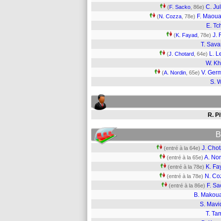
C. Jul
(
F. Sacko
, 86e)
F. Maou
(
N. Cozza
, 78e)
E. Tc
J. 
(
K. Fayad
, 78e)
T. Sava
L. L
(
J. Chotard
, 64e)
W. Kh
V. Ger
(
A. Nordin
, 65e)
S. 
R. P
B
J. Cho
(entré à la 64e)
A. Nor
(entré à la 65e)
K. Fa
(entré à la 78e)
N. Co
(entré à la 78e)
F. Sa
(entré à la 86e)
B. Makou
S. Mavi
T. Ta