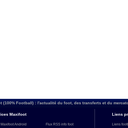
t (100% Football) : l'actualité du foot, des transferts et du mercat
ices Maxifoot
Liens pr
 Maxifoot Android
Flux RSS info foot
Liens foot