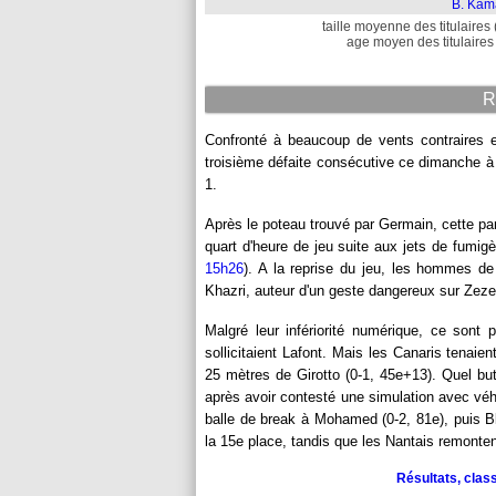
B. Kam
taille moyenne des titulaires 
age moyen des titulaires 
R
Confronté à beaucoup de vents contraires 
troisième défaite consécutive ce dimanche à 
1.
Après le poteau trouvé par Germain, cette par
quart d'heure de jeu suite aux jets de fumi
15h26
). A la reprise du jeu, les hommes d
Khazri, auteur d'un geste dangereux sur Zeze
Malgré leur infériorité numérique, ce sont 
sollicitaient Lafont. Mais les Canaris tenai
25 mètres de Girotto (0-1, 45e+13). Quel but
après avoir contesté une simulation avec véh
balle de break à Mohamed (0-2, 81e), puis Bla
la 15e place, tandis que les Nantais remonte
Résultats, clas