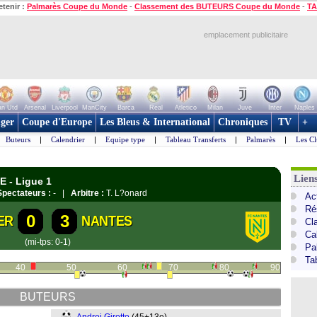
etenir :
Palmarès Coupe du Monde
-
Classement des BUTEURS Coupe du Monde
-
TA
emplacement publicitaire
n Utd
Arsenal
Liverpool
ManCity
Barca
Real
Atletico
Milan
Juve
Inter
Naples
ger
Coupe d'Europe
Les Bleus & International
Chroniques
TV
+
Buteurs
|
Calendrier
|
Equipe type
|
Tableau Transferts
|
Palmarès
|
Les Cl
Lien
E - Ligue 1
Spectateurs :
- |
Arbitre :
T. L?onard
Act
Ré
0
3
ER
NANTES
Cl
Ca
(mi-tps: 0-1)
Pa
Ta
40
50
60
70
80
90
BUTEURS