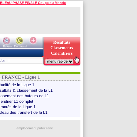
BLEAU PHASE FINALE Coupe du Monde
Résultats
Bayern
Dortmund
Classements
Calendriers
ubs
|
s FRANCE - Ligue 1
ualité de la Ligue 1
sultats & classement de la L1
assement des buteurs de L1
lendrier L1 complet
lmarès de la Ligue 1
bleau des transfert de la L1
emplacement publicitaire