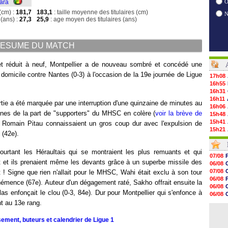
ara
O
(cm) :
181,7
183,1
: taille moyenne des titulaires (cm)
(ans) :
27,3
25,9
: age moyen des titulaires (ans)
ESUME DU MATCH
et réduit à neuf, Montpellier a de nouveau sombré et concédé une
domicile contre Nantes (0-3) à l'occasion de la 19e journée de Ligue
17h08
16h55
16h31
16h11
tie a été marquée par une interruption d'une quinzaine de minutes au
16h06
gènes de la part de "supporters" du MHSC en colère (
voir la brève de
15h48
15h41
e Romain Pitau connaissaient un gros coup dur avec l'expulsion de
15h21
 (42e).
15h14
14h59
pourtant les Héraultais qui se montraient les plus remuants et qui
14h43
07/08
14h14
ent et ils prenaient même les devants grâce à un superbe missile des
06/08
13h59
07/08
 ! Signe que rien n'allait pour le MHSC, Wahi était exclu à son tour
13h55
06/08
émence (67e). Auteur d'un dégagement raté, Sakho offrait ensuite la
13h48
06/08
13h30
s enfonçait le clou (0-3, 84e). Dur pour Montpellier qui s'enfonce à
06/08
12h49
06/08
nt au 13e rang.
12h22
07/08
12h00
sement, buteurs et calendrier de Ligue 1
11h46