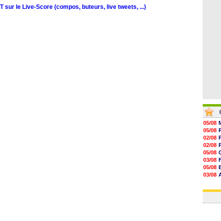
11h20
sur le Live-Score (compos, buteurs, live tweets, ...)
10h49
10h32
10h10
05/08
05/08
02/08
02/08
05/08
03/08
05/08
03/08
03/08
03/08