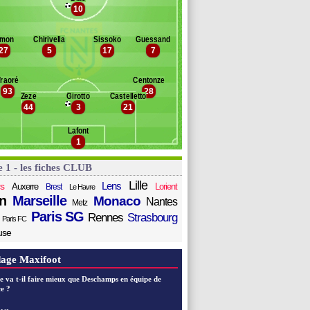
ozza
10
Banc des remplaçants
Nantes
ayad
rdin
az
imon
Chirivella
Sissoko
Guessand
hotard
escamps
27
5
17
7
oucet
oco
Traoré
Centonze
outoussamy
93
28
Mostafa Mohamed
Zeze
Girotto
Castelletto
44
3
21
orchia
Lafont
1
e 1 - les fiches CLUB
Lille
Lens
s
Auxerre
Lorient
Brest
Le Havre
n
Marseille
Monaco
Nantes
Metz
Paris SG
Rennes
Strasbourg
Paris FC
use
age Maxifoot
e va t-il faire mieux que Deschamps en équipe de
e ?