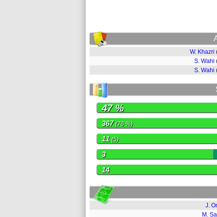
W. Khazri
S. Wahi
S. Wahi
47 %
367
(76 %)
11
(5)
3
14
J. O
M. S