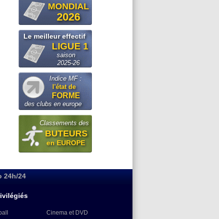
MONDIAL
2026
Le meilleur effectif
LIGUE 1
saison
2025-26
Indice MF :
l'état de
FORME
des clubs en europe
Classements des
BUTEURS
en EUROPE
o 24h/24
ivilégiés
ball
Cinema et DVD