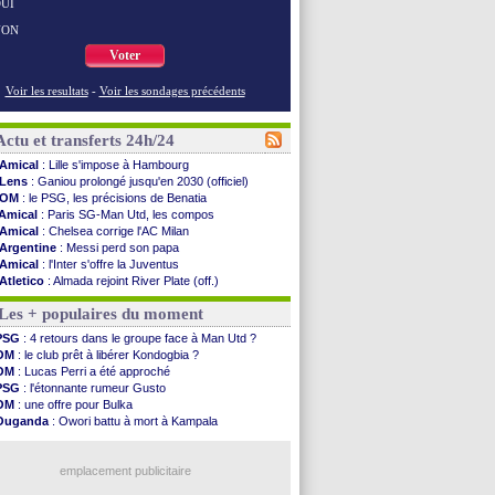
UI
NON
Voter
Voir les resultats
-
Voir les sondages précédents
Actu et transferts 24h/24
Amical
: Lille s'impose à Hambourg
Lens
: Ganiou prolongé jusqu'en 2030 (officiel)
OM
: le PSG, les précisions de Benatia
Amical
: Paris SG-Man Utd, les compos
Amical
: Chelsea corrige l'AC Milan
Argentine
: Messi perd son papa
Amical
: l'Inter s'offre la Juventus
Atletico
: Almada rejoint River Plate (off.)
Monaco
: Camara a la cote en Angleterre
Les + populaires du moment
Amical
: encore une défaite pour Strasbourg
OM
: la piste Goore en attaque
PSG
: 4 retours dans le groupe face à Man Utd ?
PSG
: ça négocie avec le Barça pour Torres
OM
: le club prêt à libérer Kondogbia ?
Amical
: Rennes s'incline contre Brentford
OM
: Lucas Perri a été approché
Arsenal
: c'est signé pour Guimaraes (officiel)
PSG
: l'étonnante rumeur Gusto
Amical
: Le Mans concède un nul
OM
: une offre pour Bulka
Real
: Mourinho durcit les règles
Ouganda
: Owori battu à mort à Kampala
Amical
: Toulouse s'incline lourdement
OM
: une offre refusée pour Aguerd
OM
: Benatia et la "médiocrité" dans le club
PSG
: Liverpool va proposer 115 M€ pour Barcola
Newcastle
: Guimarães, le club se défend
emplacement publicitaire
L2
: la 1ère journée à suivre en DIRECT !