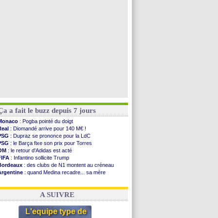
PSG
: une deuxième offre pour Suzuki
PSG
: le groupe pour le match face à Man Utd
OM
: le jour où tout a basculé pour Benatia
Heracles
: Reine-Adélaïde, le sort s'acharne...
Voir les brèves précédentes
Ça a fait le buzz depuis 7 jours
Monaco
: Pogba pointé du doigt
Real
: Diomandé arrive pour 140 M€ !
PSG
: Dupraz se prononce pour la LdC
PSG
: le Barça fixe son prix pour Torres
OM
: le retour d'Adidas est acté
FIFA
: Infantino sollicite Trump
Bordeaux
: des clubs de N1 montent au créneau
Argentine
: quand Medina recadre... sa mère
Real
: le démenti de Leipzig pour Diomandé
OM
: Paixão attire un 2e club anglais
A SUIVRE
L'equipe type de