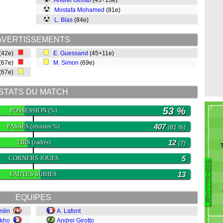
Andrei Girotto
(45+13e)
Mostafa Mohamed
(81e)
L. Blas
(84e)
AVERTISSEMENTS
(42e)
E. Guessand
(45+11e)
(67e)
M. Simon
(69e)
(67e)
STATS DU MATCH
53 %
POSSESSION
(%)
PASSES
407
(réussies %)
(81 %)
TIRS
12
(cadrés)
(7)
CORNERS JOUES
5
M
O
N
FAUTES SUBIES
13
T
K
P
E
L
T
L
I
EQUIPES
M
E
R
M
mlin
A. Lafont
S
akho
Andrei Girotto