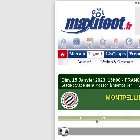
A r
OM
PSG
Lyon
Lille
Monaco
Chelsea
Ma
+ de clubs
Mercato
Ligue 1
L2/Coupes
Etran
Actualité
|
Résultats & Classement
|
Dim. 15 Janvier 2023, 15h00 - FRANC
Stade :
Stade de la Mosson à Montpellier |
MONTPELLI
1
10
20
30