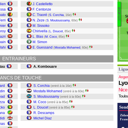
C
lien
J. Castelletto
F
N
assa
F. Centonze
A
No
Di
N
hato
C. Traoré
(
S. Corchia
, 16e)
T
S
C
E
D
S
Ferri
N. Zeze
(
S. Moutoussamy
, 60e)
D
nier
M. Sissoko
C
eroy
Chirivella
(
L. Doucet
, 85e)
M
azri
L. Blas
(
M. Coco
, 85e)
main
M. Simon
C
Wahi
E. Guessand
(
Mostafa Mohamed
, 60e)
ENTRAINEURS
itau
A. Kombouare
Ligu
Anger
ANCS DE TOUCHE
Lyo
tard
S. Corchia
(entré à la 16e)
Nice
din
Mostafa Mohamed
(entré à la 60e)
Toulo
yad
S. Moutoussamy
(entré à la 60e)
zza
M. Coco
(entré à la 85e)
Sond
cko
L. Doucet
(entré à la 85e)
ana
R. Descamps
Zidan
didi
Michel Diaz
Franc
mas