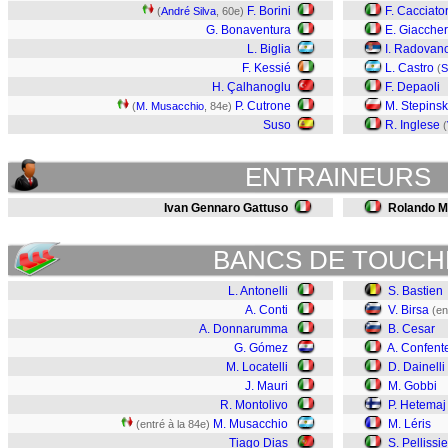
F. Borini
F. Cacciato
(
André Silva
, 60e)
G. Bonaventura
E. Giaccher
L. Biglia
I. Radovan
F. Kessié
L. Castro
(
S
H. Çalhanoglu
F. Depaoli
P. Cutrone
M. Stepinsk
(
M. Musacchio
, 84e)
Suso
R. Inglese
(
ENTRAINEURS
Ivan Gennaro Gattuso
Rolando M
BANCS DE TOUCH
L. Antonelli
S. Bastien
A. Conti
V. Birsa
(en
A. Donnarumma
B. Cesar
G. Gómez
A. Confent
M. Locatelli
D. Dainelli
J. Mauri
M. Gobbi
R. Montolivo
P. Hetemaj
M. Musacchio
M. Léris
(entré à la 84e)
Tiago Dias
S. Pellissie