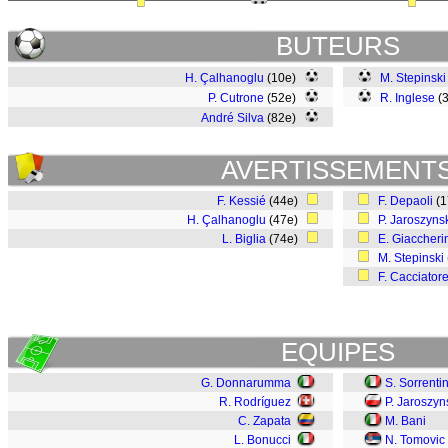
BUTEURS
H. Çalhanoglu
(10e)
M. Stepinski
P. Cutrone
(52e)
R. Inglese
(
André Silva
(82e)
AVERTISSEMENT
F. Kessié
(44e)
F. Depaoli
(
H. Çalhanoglu
(47e)
P. Jaroszyns
L. Biglia
(74e)
E. Giaccheri
M. Stepinski
F. Cacciator
EQUIPES
G. Donnarumma
S. Sorrenti
R. Rodríguez
P. Jaroszyn
C. Zapata
M. Bani
L. Bonucci
N. Tomovic