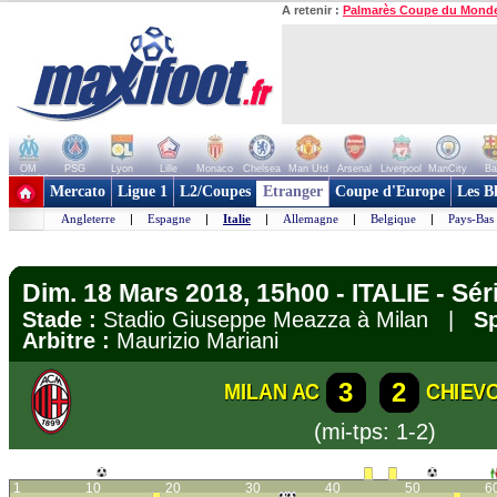
A retenir :
Palmarès Coupe du Mond
OM
PSG
Lyon
Lille
Monaco
Chelsea
Man Utd
Arsenal
Liverpool
ManCity
Ba
+ de clubs
Mercato
Ligue 1
L2/Coupes
Etranger
Coupe d'Europe
Les B
Angleterre
|
Espagne
|
Italie
|
Allemagne
|
Belgique
|
Pays-Bas
Dim. 18 Mars 2018, 15h00 - ITALIE - Sér
Stade :
Stadio Giuseppe Meazza à Milan |
Sp
Arbitre :
Maurizio Mariani
3
2
MILAN AC
CHIEV
(mi-tps: 1-2)
1
10
20
30
40
50
6