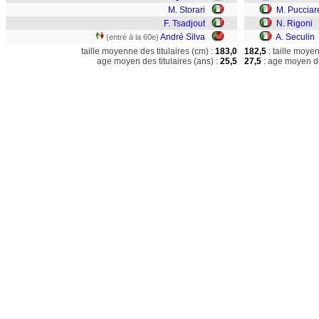
M. Storari
M. Pucciare
F. Tsadjout
N. Rigoni
André Silva
A. Seculin
(entré à la 60e)
taille moyenne des titulaires (cm) :
183,0
182,5
: taille moye
age moyen des titulaires (ans) :
25,5
27,5
: age moyen de