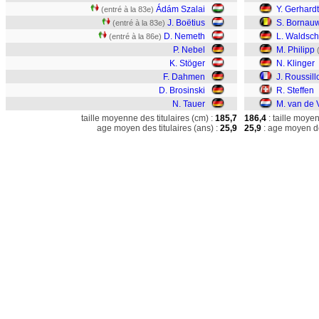
Ádám Szalai
Y. Gerhardt
(entré à la 83e)
J. Boëtius
S. Bornau
(entré à la 83e)
D. Nemeth
L. Waldsch
(entré à la 86e)
P. Nebel
M. Philipp
K. Stöger
N. Klinger
F. Dahmen
J. Roussill
D. Brosinski
R. Steffen
N. Tauer
M. van de 
taille moyenne des titulaires (cm) :
185,7
186,4
: taille moye
age moyen des titulaires (ans) :
25,9
25,9
: age moyen de