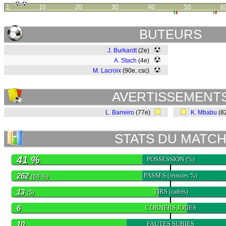
1
10
20
30
40
50
6
BUTEURS
J. Burkardt
(2e)
A. Stach
(4e)
M. Lacroix
(90e, csc)
AVERTISSEMENT
L. Barreiro
(77e)
K. Mbabu
(8
STATS DU MATC
41 %
POSSESSION
(%)
262
PASSES
(réussies %)
(66 %)
13
TIRS
(cadrés)
(5)
6
CORNERS JOUES
10
FAUTES SUBIES