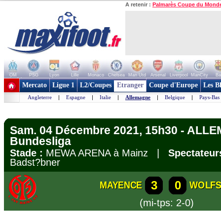
A retenir :
Palmarès Coupe du Mond
OM
PSG
Lyon
Lille
Monaco
Chelsea
Man Utd
Arsenal
Liverpool
ManCity
Ba
+ de clubs
Mercato
Ligue 1
L2/Coupes
Etranger
Coupe d'Europe
Les B
Angleterre
|
Espagne
|
Italie
|
Allemagne
|
Belgique
|
Pays-Bas
Sam. 04 Décembre 2021, 15h30 - ALL
Bundesliga
Stade :
MEWA ARENA à Mainz |
Spectateur
Badst?bner
3
0
MAYENCE
WOLF
(mi-tps: 2-0)