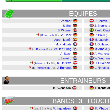
EQUIPES
R. Zentner
P. Pervan
S. Bell
J. Brooks
(
S
S. Widmer
Paulo Otáv
A. Hack
R. Baku
(
D. Nemeth
, 86e)
(
K.
Aaron Martín
M. Lacroix
M. Niakhate
J. Guilavog
Lee Jae-Sung
M. Arnold
(
J. Boëtius
, 83e)
(
A. Stach
A. Vranckx
L. Barreiro
W. Weghors
K. Onisiwo
D. Lukébak
(
Ádám Szalai
, 83e)
J. Burkardt
L. Nmecha
(
M. Ingvartsen
, 76e)
ENTRAINEURS
B. Svensson
F. Kohfeldt
BANCS DE TOUCH
M. Ingvartsen
K. Mbabu
(entré à la 76e)
(