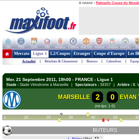
A retenir :
Palmarès Coupe du Mond
OM
PSG
Lyon
Lille
Monaco
Chelsea
Man Utd
Arsenal
Liverpool
ManCity
Ba
+ de clubs
Mercato
Ligue 1
L2/Coupes
Etranger
Coupe d'Europe
Les B
Actualité
|
Résultats & Classement
|
Buteurs
|
Calendrier
|
Equip
Mer. 21 Septembre 2011, 19h00 - FRANCE - Ligue 1
Stade :
Stade Vélodrome à Marseille |
Spectateurs :
39357 |
Arbitre :
B. 
2
0
MARSEILLE
EVIAN
(mi-tps: 1-0)
1
10
20
30
40
50
6
BUTEURS