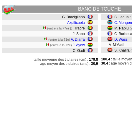
BANC DE TOUCHE
G. Bracigliano
B. Laquait
Azpilicueta
C. Mongo
D. Traoré
M. Rabiu
(entré à la 77e)
(
J. Sabo
C. Barbos
A. Diarra
D. Wass
(entré à la 71e)
A. M'Madi
J. Ayew
(entré à la 72e)
S. Khalifa
C. Gadi
(
180,4
: taille moye
taille moyenne des titulaires (cm) :
179,8
30,4
: age moyen de
age moyen des titulaires (ans) :
30,9