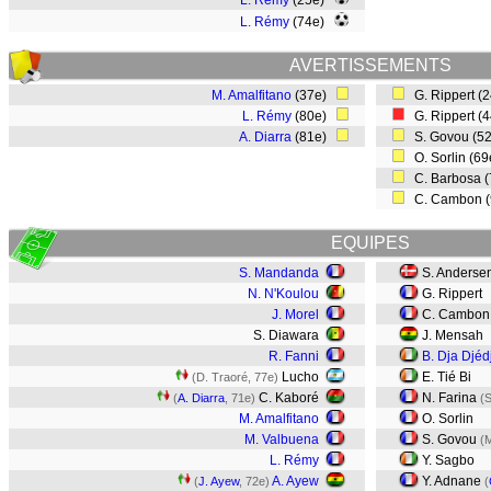
L. Rémy
(25e)
L. Rémy
(74e)
AVERTISSEMENTS
M. Amalfitano
(37e)
G. Rippert (
L. Rémy
(80e)
G. Rippert (
A. Diarra
(81e)
S. Govou (5
O. Sorlin (6
C. Barbosa 
C. Cambon 
EQUIPES
S. Mandanda
S. Anderse
N. N'Koulou
G. Rippert
J. Morel
C. Cambon
S. Diawara
J. Mensah
R. Fanni
B. Dja Djéd
Lucho
E. Tié Bi
(D. Traoré, 77e)
C. Kaboré
N. Farina
(
A. Diarra
, 71e)
(S
M. Amalfitano
O. Sorlin
M. Valbuena
S. Govou
(M
L. Rémy
Y. Sagbo
A. Ayew
Y. Adnane
(
J. Ayew
, 72e)
(