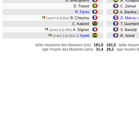
G. Bracigliano
B. Tchagou
D. Traoré
C. Zarour
R. Fanni
A. Bamba
(
B. Cheyrou
D. Marcq
(entré à la 66e)
(
C. Kaboré
T. Guerber
A. Gignac
S. Baradji
(entré à la 80e)
J. Ayew
B. Jovial
(entré à la 66e)
taille moyenne des titulaires (cm) :
181,5
181,5
: taille moye
age moyen des titulaires (ans) :
31,4
29,1
: age moyen de