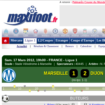
A retenir :
Palmarès Coupe du Mond
OM
PSG
Lyon
Lille
Monaco
Chelsea
Man Utd
Arsenal
Liverpool
ManCity
Ba
+ de clubs
Mercato
Ligue 1
L2/Coupes
Etranger
Coupe d'Europe
Les B
Actualité
|
Résultats & Classement
|
Buteurs
|
Calendrier
|
Equip
Sam. 17 Mars 2012, 19h00 - FRANCE - Ligue 1
Stade :
Stade Vélodrome à Marseille |
Spectateurs :
40445 |
Arbitre :
N. R
1
2
MARSEILLE
DIJON
(mi-tps: 1-1)
1
10
20
30
40
50
6
BUTEURS