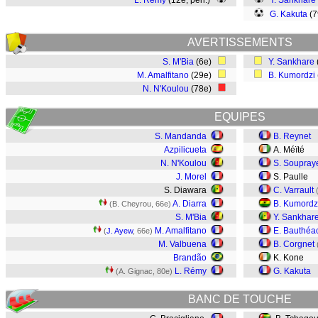
L. Rémy
(12e, pen.)
Y. Sankhare
G. Kakuta
(7
AVERTISSEMENTS
S. M'Bia
(6e)
Y. Sankhare
M. Amalfitano
(29e)
B. Kumordzi
N. N'Koulou
(78e)
EQUIPES
S. Mandanda
B. Reynet
Azpilicueta
A. Méïté
N. N'Koulou
S. Soupray
J. Morel
S. Paulle
S. Diawara
C. Varrault
A. Diarra
B. Kumordz
(B. Cheyrou, 66e)
S. M'Bia
Y. Sankhar
M. Amalfitano
E. Bauthéa
(
J. Ayew
, 66e)
M. Valbuena
B. Corgnet
Brandão
K. Kone
L. Rémy
G. Kakuta
(A. Gignac, 80e)
BANC DE TOUCHE