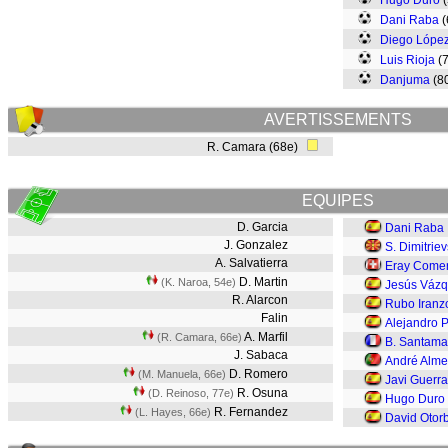
Hugo Duro
(
Dani Raba
(
Diego Lópe
Luis Rioja
(
Danjuma
(8
AVERTISSEMENTS
R. Camara (68e)
EQUIPES
D. Garcia
Dani Raba
J. Gonzalez
S. Dimitriev
A. Salvatierra
Eray Comer
D. Martin
(K. Naroa, 54e)
Jesús Váz
R. Alarcon
Rubo Iranz
Falin
Alejandro 
A. Marfil
(R. Camara, 66e)
B. Santama
J. Sabaca
André Alme
D. Romero
(M. Manuela, 66e)
Javi Guerra
R. Osuna
(D. Reinoso, 77e)
Hugo Duro
R. Fernandez
(L. Hayes, 66e)
David Otorb