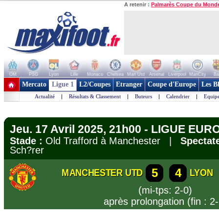
A retenir :
Palmarès Coupe du Mond
OM
PSG
Lyon
Lille
Monaco
Chelsea
Man Utd
Arsenal
Liverpool
ManCity
Ba
+ de clubs
Mercato
Ligue 1
L2/Coupes
Etranger
Coupe d'Europe
Les B
Actualité
|
Résultats & Classement
|
Buteurs
|
Calendrier
|
Equipe
Jeu. 17 Avril 2025, 21h00 - LIGUE EUROP
Stade :
Old Trafford à Manchester |
Spectate
Sch?rer
5
4
MANCHESTER UTD
LYON
(mi-tps: 2-0)
après prolongation (fin : 2-