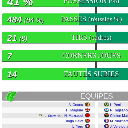
41 %
POSSESSION
(%)
484
PASSES
(réussies %)
(84 %)
21
TIRS
(cadrés)
(8)
7
CORNERS JOUES
14
FAUTES SUBIES
EQUIPES
A. Onana
L. Perri
H. Maguire
N. Tagliafic
N. Mazraoui
Clinton Ma
(
L. Shaw
, 46e)
Diogo Dalot
M. Niakhat
L. Yoro
J. Veretout