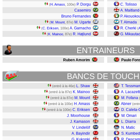
P. Dorgu
C. Tolisso
(
H. Amass
, 100e)
Casemiro
A. Maitland
Bruno Fernandes
P. Akouoko
M. Ugarte
T. Almada
(
M. Mount
, 87e)
A. Garnacho
R. Cherki
(
C. Eriksen
, 100e)
(
R. Højlund
G. Mikauta
(
K. Mainoo
, 87e)
ENTRAINEURS
Ruben Amorim
Paulo Fon
BANCS DE TOUCH
L. Shaw
T. Tessma
(entré à la 46e)
K. Mainoo
A. Lacazet
(entré à la 87e)
M. Mount
M. Fofana
(entré à la 87e)
H. Amass
Abner
(entré à la 100e)
(entr
C. Eriksen
D. Caleta-
(entré à la 100e)
J. Moorhouse
W. Omari
J. Kamason
L. Diarra
V. Lindelöf
N. Matic
A. Bayindir
S. Kumbed
G. Kukonki
R. Descam