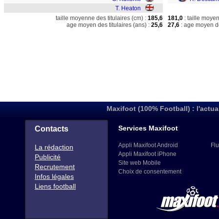
T. Heaton
taille moyenne des titulaires (cm) :
185,6
181,0
: taille moye
age moyen des titulaires (ans) :
25,6
27,6
: age moyen de
Maxifoot (100% Football) : l'actua
Services Maxifoot
Contacts
Appli Maxifoot Android
Flu
La rédaction
Appli Maxifoot iPhone
Publicité
Site web Mobile
Recrutement
Choix de consentement
Infos légales
Liens football