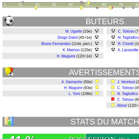
1
10
20
30
40
50
60
70
8
BUTEURS
M. Ugarte
(10e)
C. Tolisso
(
Diogo Dalot
(45+1e)
N. Tagliafico
Bruno Fernandes
(114e, pen.)
R. Cherki
(1
K. Mainoo
(120e)
A. Lacazette
H. Maguire
(120+1e)
AVERTISSEMENT
A. Garnacho
(50e)
J. Veretout
(
H. Maguire
(93e)
C. Tolisso
(4
L. Yoro
(108e)
N. Tagliafico
C. Tolisso
(8
Abner
(120+
STATS DU MATC