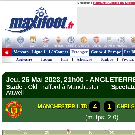
A retenir :
Palmarès Coupe du Mond
OM
PSG
Lyon
Lille
Monaco
Chelsea
Man Utd
Arsenal
Liverpool
ManCity
Ba
+ de clubs
Mercato
Ligue 1
L2/Coupes
Etranger
Coupe d'Europe
Les B
Angleterre
|
Espagne
|
Italie
|
Allemagne
|
Belgique
|
Pays-Bas
Jeu. 25 Mai 2023, 21h00 - ANGLETERRE
Stade :
Old Trafford à Manchester |
Spectate
Attwell
4
1
MANCHESTER UTD
CHELS
(mi-tps: 2-0)
1
10
20
30
40
50
6