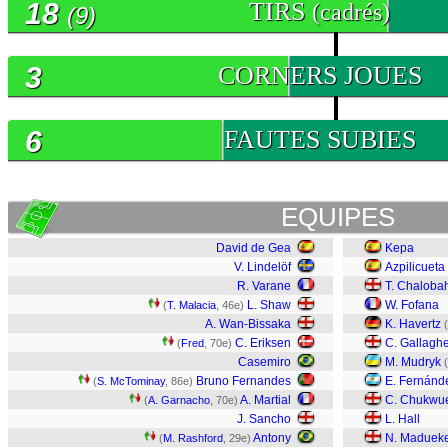
18
TIRS
(cadrés)
(9)
3
CORNERS JOUES
6
FAUTES SUBIES
EQUIPES
David de Gea
Kepa
V. Lindelöf
Azpilicueta
R. Varane
T. Chaloba
L. Shaw
W. Fofana
(
T. Malacia
, 46e)
A. Wan-Bissaka
K. Havertz
(
C. Eriksen
C. Gallagh
(
Fred
, 70e)
Casemiro
M. Mudryk
(
Bruno Fernandes
E. Fernánd
(
S. McTominay
, 86e)
A. Martial
C. Chukwu
(
A. Garnacho
, 70e)
J. Sancho
L. Hall
Antony
N. Maduek
(
M. Rashford
, 29e)