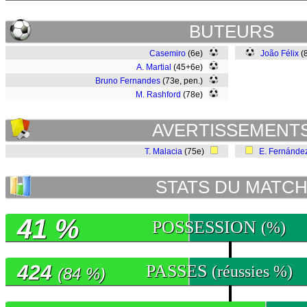
BUTEURS
Casemiro
(6e)
João Félix
(
A. Martial
(45+6e)
Bruno Fernandes
(73e, pen.)
M. Rashford
(78e)
AVERTISSEMENT
T. Malacia
(75e)
E. Fernánde
STATS DU MATC
41 %
POSSESSION
(%)
424
PASSES
(réussies %)
(84 %)