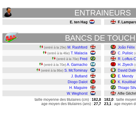
ENTRAINEURS
E. ten Hag
F. Lampar
BANCS DE TOUCH
M. Rashford
João Félix
(entré à la 29e)
T. Malacia
C. Pulisic
(entré à la 46e)
(
Fred
R. Loftus-
(entré à la 70e)
A. Garnacho
H. Ziyech
(entré à la 70e)
(
S. McTominay
David Datr
(entré à la 86e)
J. Butland
E. Mendy
Diogo Dalot
K. Koulibal
H. Maguire
Thiago Sil
W. Weghorst
Alfie Gilchri
taille moyenne des titulaires (cm) :
182,8
182,0
: taille moye
age moyen des titulaires (ans) :
27,7
23,1
: age moyen de