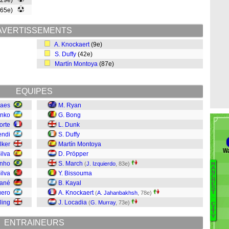
(29e)
(65e)
AVERTISSEMENTS
A. Knockaert
(9e)
S. Duffy
(42e)
Martín Montoya
(87e)
EQUIPES
raes
M. Ryan
enko
G. Bong
orte
L. Dunk
endi
S. Duffy
lker
Martín Montoya
Wa
ilva
D. Pröpper
inho
S. March
(
J. Izquierdo
, 83e)
M
B
A
N
ilva
Y. Bissouma
C
F
H
Sané
B. Kayal
E
S
K
üero
A. Knockaert
T
(
A. Jahanbakhsh
, 78e)
.
M
ling
J. Locadia
(
G. Murray
, 73e)
C
Mu
I
T
Y
S
ENTRAINEURS
Da