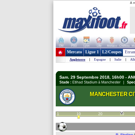
A r
OM
PSG
Lyon
Lille
Monaco
Chelsea
Ma
+ de clubs
Mercato
Ligue 1
L2/Coupes
Etran
Angleterre
|
Espagne
|
Italie
|
Al
Sam. 29 Septembre 2018, 16h00 - A
Stade :
Etihad Stadium à Manchester |
Spec
MANCHESTER CI
1
10
20
30