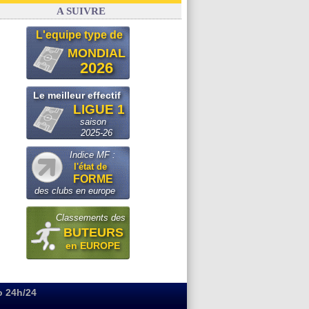
FIFA
: le conseiller d'Infantino démissionne !
A SUIVRE
L'equipe type de
MONDIAL
2026
Le meilleur effectif
LIGUE 1
saison
2025-26
Indice MF :
l'état de
FORME
des clubs en europe
Classements des
BUTEURS
en EUROPE
o 24h/24