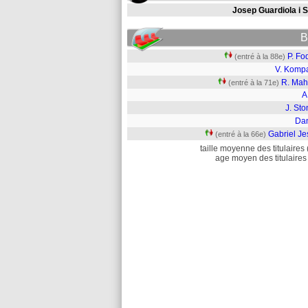
Josep Guardiola i S
B
P. Fo
(entré à la 88e)
V. Komp
R. Mah
(entré à la 71e)
A
J. St
Dan
Gabriel Je
(entré à la 66e)
taille moyenne des titulaires 
age moyen des titulaires 