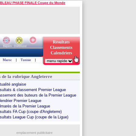
BLEAU PHASE FINALE Coupe du Monde
Résultats
Bayern
Dortmund
Classements
Calendriers
Maroc
|
Tunisie
|
s de la rubrique Angleterre
tualité anglaise
sultats & classement Premier League
assement des buteurs de la Premier League
lendrier Premier League
lmarès de la Premier League
sultats FA Cup (coupe d'Angleterre)
sultats League Cup (coupe de la Ligue)
emplacement publicitaire