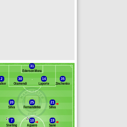
31
Ederson Moraes
2
30
14
35
lker
Otamendi
Laporte
Zinchenko
anc des remplaçants
Manchest. City
oden
20
25
21
>
ompany
Silva
Fernandinho
Silva
ahrez
ric
7
10
19
tones
>
>
Sterling
Aguero
Sané
nilo