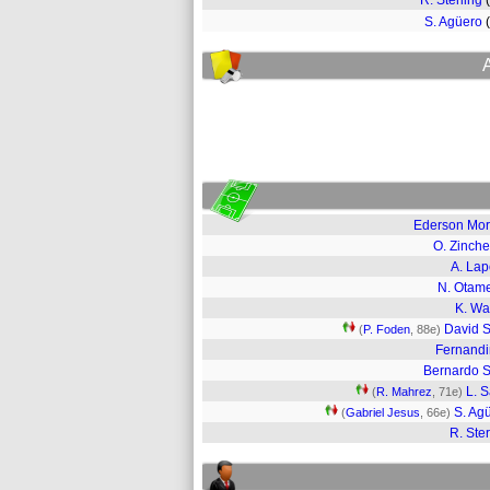
R. Sterling
S. Agüero
Ederson Mo
O. Zinch
A. Lap
N. Otam
K. Wa
David S
(
P. Foden
, 88e)
Fernand
Bernardo S
L. 
(
R. Mahrez
, 71e)
S. Ag
(
Gabriel Jesus
, 66e)
R. Ster