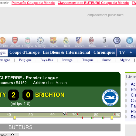
etenir :
Palmarès Coupe du Monde
-
Classement des BUTEURS Coupe du Monde
-
TA
emplacement publicitaire
n Utd
Arsenal
Liverpool
ManCity
Barca
Real
Atletico
Milan
Juve
Inter
Naples
ger
Coupe d'Europe
Les Bleus & International
Chroniques
TV
+
lemagne
|
Belgique
|
Pays-Bas
|
Portugal
|
Turquie
|
Suisse
|
Algérie
|
Lien
NGLETERRE - Premier League
tateurs :
54152 |
Arbitre :
Lee Mason
Ac
Ré
2
0
TY
BRIGHTON
Cl
Ca
(mi-tps: 1-0)
Pa
Ré
40
50
60
70
80
90
Ré
BUTEURS