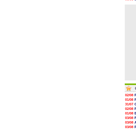
19h47
06/08
19h34
06/08
19h14
19h06
18h50
18h30
18h20
17h58
02/08
01/08
31/07
02/08
01/08
03/08
03/08
03/08
03/08