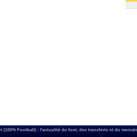
31/07
t (100% Football) : l'actualité du foot, des transferts et du mercat