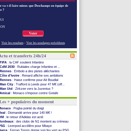
e va t-il faire mieux que Deschamps en équipe de
e ?
UI
NON
Voter
Voir les resultats
-
Voir les sondages précédents
Actu et transferts 24h/24
FIFA
: la CAF soutient Infantino
CdM 2030
: Rubiales charge Infantino et ...
Rennes
: Embolo a des pistes alléchantes
Côte d'Ivoire
: Renard affiche ses ambitions
Rennes
: Haise confirme pour Aït Boudlal
Man City
: Trafford à Leeds pour 47 M€ (off...
Man Utd
: Zirkzee vers la Juventus ?
Amical
: Monaco s'impose contre Getafe
Nantes
: Der Zakarian et sa relation avec Kita
Les + populaires du moment
OM
: le club prêt à libérer Kondogbia ?
Monaco
: le message touchant d'Akliouche
Monaco
: Pogba pointé du doigt
FIFA
: Tebas en remet une couche
Real
: Diomandé arrive pour 140 M€ !
FIFA
: l'UEFA maintient la pression
OM
: le retour d'Adidas est acté
PSG
: Tebas encense Luis Enrique
Bordeaux
: des clubs de N1 montent au créneau
Real
: Vinicius jusqu'en 2032 (officiel)
PSG
: Liverpool accélère pour Mbaye
Lyon
: Mangala va rejoindre Getafe
Barça
: Ferran Torres donne son feu vert au PSG