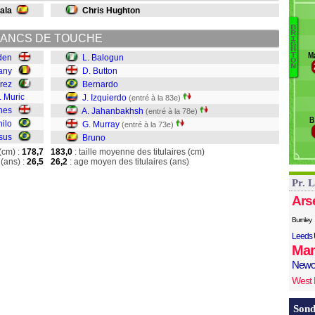
ala
Chris Hughton
G
B
R
ANCS DE TOUCHE
I
B
G
H
M
T
den
L. Balogun
B
O
N
B
any
D. Button
I
rez
Bernardo
J
. Muric
J. Izquierdo
(entré à la 83e)
M
ones
A. Jahanbakhsh
(entré à la 78e)
B
B
ilo
G. Murray
(entré à la 73e)
sus
Bruno
(cm) :
178,7
183,0
: taille moyenne des titulaires (cm)
(ans) :
26,5
26,2
: age moyen des titulaires (ans)
Pr. 
Ars
Burnley
Leeds 
Man
Newc
West
Sond