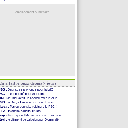
OM
: une offre refusée pour Aguerd
PSG
: Luis Enrique satisfait malgré tout
Real
: c'est confirmé pour Vinicius
Man City
: Rodri préfère le Barça au Real !
Troyes
: Junior Diaz jusqu'en 2030 (officiel)
emplacement publicitaire
PSG
: Akliouche a signé (officiel)
OM
: une offre pour Bulka
PSG
: contrat signé pour Akliouche
Ouganda
: Owori battu à mort à Kampala
Arsenal
: Arteta veut créer une dynastie
Voir les brèves précédentes
Ça a fait le buzz depuis 7 jours
PSG
: Dupraz se prononce pour la LdC
PSG
: c'est bouclé pour Akliouche !
OM
: Meunier avait un accord avec le club
PSG
: le Barça fixe son prix pour Torres
Barça
: Torres souhaite rejoindre le PSG !
FIFA
: Infantino sollicite Trump
Argentine
: quand Medina recadre... sa mère
Real
: le démenti de Leipzig pour Diomandé
OM
: Paixão attire un 2e club anglais