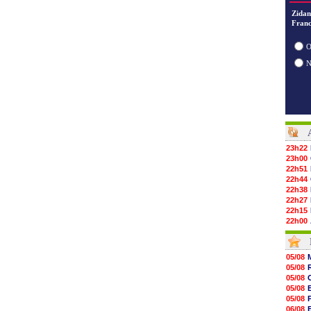
Zidan
Franc
O
23h22
23h00
22h51
22h44
22h38
22h27
22h15
22h00
21h48
21h39
21h26
05/08
21h05
05/08
20h47
05/08
20h30
05/08
20h18
05/08
20h04
06/08