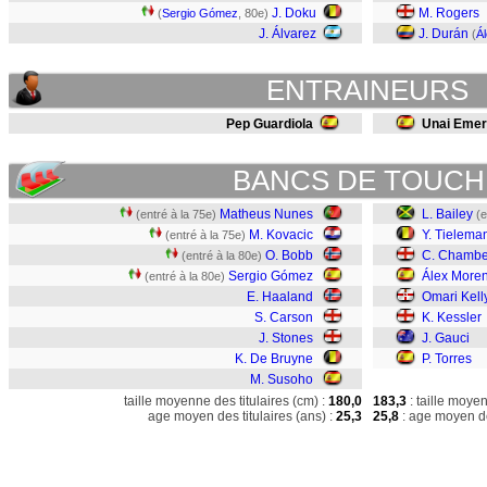
J. Doku
M. Rogers
(
Sergio Gómez
, 80e)
J. Álvarez
J. Durán
(
Á
ENTRAINEURS
Pep Guardiola
Unai Eme
BANCS DE TOUCH
Matheus Nunes
L. Bailey
(entré à la 75e)
(e
M. Kovacic
Y. Tielema
(entré à la 75e)
O. Bobb
C. Chambe
(entré à la 80e)
Sergio Gómez
Álex More
(entré à la 80e)
E. Haaland
Omari Kel
S. Carson
K. Kessler
J. Stones
J. Gauci
K. De Bruyne
P. Torres
M. Susoho
taille moyenne des titulaires (cm) :
180,0
183,3
: taille moye
age moyen des titulaires (ans) :
25,3
25,8
: age moyen de