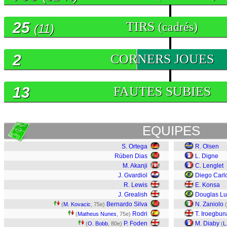
25
TIRS
(cadrés)
(11)
2
CORNERS JOUES
13
FAUTES SUBIES
EQUIPES
S. Ortega
R. Olsen
Rúben Dias
L. Digne
M. Akanji
C. Lenglet
J. Gvardiol
Diego Carl
R. Lewis
E. Konsa
J. Grealish
Douglas Lu
Bernardo Silva
N. Zaniolo
(
M. Kovacic
, 75e)
(
Rodri
T. Iroegbu
(
Matheus Nunes
, 75e)
P. Foden
M. Diaby
(
O. Bobb
, 80e)
(
L