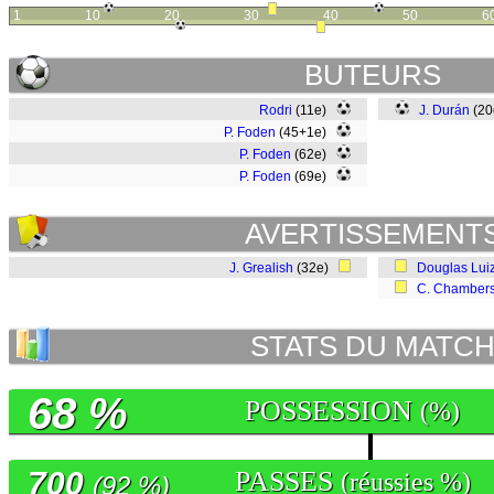
1
10
20
30
40
50
6
BUTEURS
Rodri
(11e)
J. Durán
(2
P. Foden
(45+1e)
P. Foden
(62e)
P. Foden
(69e)
AVERTISSEMENT
J. Grealish
(32e)
Douglas Lui
C. Chamber
STATS DU MATC
68 %
POSSESSION
(%)
700
PASSES
(réussies %)
(92 %)