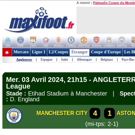
A retenir :
Palmarès Coupe du Mond
OM
PSG
Lyon
Lille
Monaco
Chelsea
Man Utd
Arsenal
Liverpool
ManCity
Ba
+ de clubs
Mercato
Ligue 1
L2/Coupes
Etranger
Coupe d'Europe
Les B
Angleterre
|
Espagne
|
Italie
|
Allemagne
|
Belgique
|
Pays-Bas
Mer. 03 Avril 2024, 21h15 - ANGLETERR
League
Stade :
Etihad Stadium à Manchester |
Spect
:
D. England
4
1
MANCHESTER CITY
ASTON
(mi-tps: 2-1)