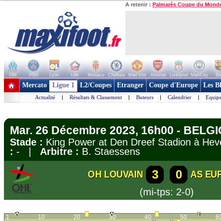
A retenir :
Palmarès Coupe du Mond
OM
PSG
Lyon
Lille
Monaco
Chelsea
Man Utd
Arsenal
Liverpool
ManCity
Ba
+ de clubs
Mercato
Ligue 1
L2/Coupes
Etranger
Coupe d'Europe
Les B
Actualité
|
Résultats & Classement
|
Buteurs
|
Calendrier
|
Equipe
Mar. 26 Décembre 2023, 16h00 - BELGIQ
Stade :
King Power at Den Dreef Stadion à H
:
- |
Arbitre :
B. Staessens
3
0
OH LOUVAIN
AS EU
(mi-tps: 2-0)
1
10
20
30
40
50
6