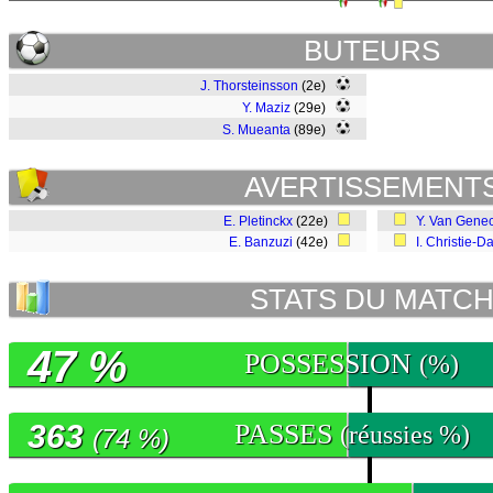
BUTEURS
J. Thorsteinsson
(2e)
Y. Maziz
(29e)
S. Mueanta
(89e)
AVERTISSEMENT
E. Pletinckx
(22e)
Y. Van Gene
E. Banzuzi
(42e)
I. Christie-D
STATS DU MATC
47 %
POSSESSION
(%)
363
PASSES
(réussies %)
(74 %)