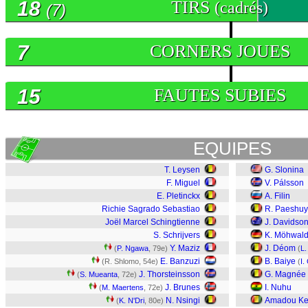
18
TIRS
(cadrés)
(7)
7
CORNERS JOUES
15
FAUTES SUBIES
EQUIPES
T. Leysen
G. Slonina
F. Miguel
V. Pálsson
E. Pletinckx
A. Filin
Richie Sagrado Sebastiao
R. Paeshu
Joël Marcel Schingtienne
J. Davidso
S. Schrijvers
K. Möhwal
Y. Maziz
J. Déom
(
P. Ngawa
, 79e)
(
L.
E. Banzuzi
B. Baiye
(R. Shlomo, 54e)
(
I.
J. Thorsteinsson
G. Magnée
(
S. Mueanta
, 72e)
J. Brunes
I. Nuhu
(
M. Maertens
, 72e)
N. Nsingi
Amadou Ke
(
K. N'Dri
, 80e)