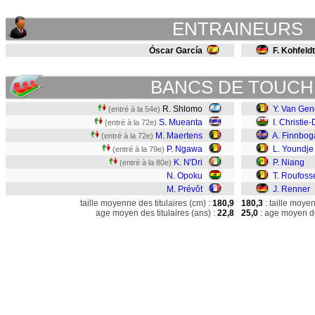
ENTRAINEURS
Óscar García
F. Kohfeldt
BANCS DE TOUCH
R. Shlomo
Y. Van Gen
(entré à la 54e)
S. Mueanta
I. Christie
(entré à la 72e)
M. Maertens
A. Finnbo
(entré à la 72e)
P. Ngawa
L. Youndje
(entré à la 79e)
K. N'Dri
P. Niang
(entré à la 80e)
N. Opoku
T. Roufoss
M. Prévôt
J. Renner
taille moyenne des titulaires (cm) :
180,9
180,3
: taille moye
age moyen des titulaires (ans) :
22,8
25,0
: age moyen de