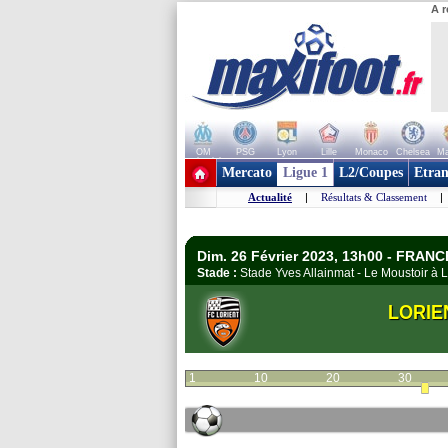
A r
OM
PSG
Lyon
Lille
Monaco
Chelsea
Ma
+ de clubs
Mercato
Ligue 1
L2/Coupes
Etran
Actualité
|
Résultats & Classement
|
Dim. 26 Février 2023, 13h00 - FRANC
Stade :
Stade Yves Allainmat - Le Moustoir à
LORIE
1
10
20
30