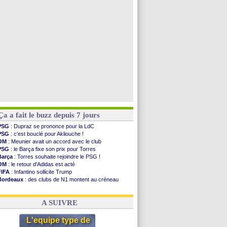
Argentine
: le soutien très appuyé à Infantino
Tottenham
: Van de Ven va prolonger
Barça
: l'agent de Rodri confirme !
FIFA
: la CAF soutient Infantino
Voir les brèves précédentes
Ça a fait le buzz depuis 7 jours
PSG
: Dupraz se prononce pour la LdC
PSG
: c'est bouclé pour Akliouche !
OM
: Meunier avait un accord avec le club
PSG
: le Barça fixe son prix pour Torres
Barça
: Torres souhaite rejoindre le PSG !
OM
: le retour d'Adidas est acté
FIFA
: Infantino sollicite Trump
Bordeaux
: des clubs de N1 montent au créneau
Argentine
: quand Medina recadre... sa mère
Real
: le démenti de Leipzig pour Diomandé
A SUIVRE
L'equipe type de