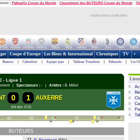
etenir :
Palmarès Coupe du Monde
-
Classement des BUTEURS Coupe du Monde
-
TA
emplacement publicitaire
n Utd
Arsenal
Liverpool
ManCity
Barca
Real
Atletico
Milan
Juve
Inter
Naples
ger
Coupe d'Europe
Les Bleus & International
Chroniques
TV
+
Buteurs
|
Calendrier
|
Equipe type
|
Tableau Transferts
|
Palmarès
|
Les Cl
Lien
E - Ligue 1
 Lorient |
Spectateurs :
- |
Arbitre :
B. Millot
Act
Ré
0
1
NT
AUXERRE
Cl
Ca
(mi-tps: 0-0)
Pa
Ta
40
50
60
70
80
90
BUTEURS