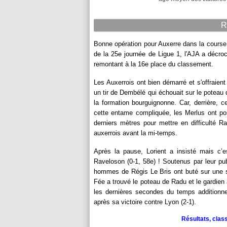
R
Bonne opération pour Auxerre dans la course
de la 25e journée de Ligue 1, l'AJA a décro
remontant à la 16e place du classement.
Les Auxerrois ont bien démarré et s'offraien
un tir de Dembélé qui échouait sur le poteau
la formation bourguignonne. Car, derrière, 
cette entame compliquée, les Merlus ont po
derniers mètres pour mettre en difficulté R
auxerrois avant la mi-temps.
Après la pause, Lorient a insisté mais c’e
Raveloson (0-1, 58e) ! Soutenus par leur pub
hommes de Régis Le Bris ont buté sur une s
Fée a trouvé le poteau de Radu et le gardien a
les dernières secondes du temps additionne
après sa victoire contre Lyon (2-1).
Résultats, clas