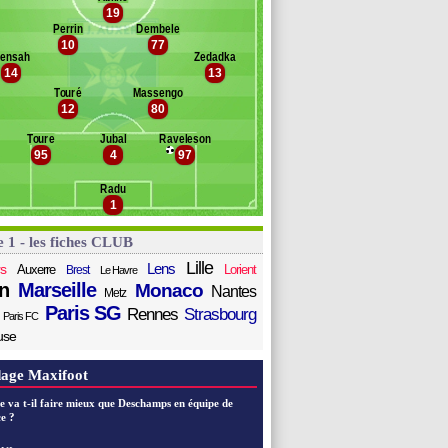
arra
19
Banc des remplaçants
Auxerre
oucouré
Perrin
Dembele
10
77
ugimont
 Bris
ensah
Zedadka
khi
onceau
14
13
'Changama
Touré
Massengo
eanvier
12
80
tret
éon
Toure
Jubal
Raveleson
95
4
97
ang
in
Radu
inayoko
1
e 1 - les fiches CLUB
Lille
Lens
s
Auxerre
Lorient
Brest
Le Havre
n
Marseille
Monaco
Nantes
Metz
Paris SG
Rennes
Strasbourg
Paris FC
use
age Maxifoot
e va t-il faire mieux que Deschamps en équipe de
e ?