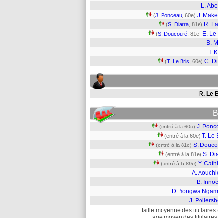
L. Abe
J. Mak
(
J. Ponceau
, 60e)
R. Fa
(
S. Diarra
, 81e)
E. Le
(
S. Doucouré
, 81e)
B. M
I. 
C. D
(
T. Le Bris
, 60e)
R. Le 
B
J. Ponc
(entré à la 60e)
T. Le 
(entré à la 60e)
S. Douco
(entré à la 81e)
S. Di
(entré à la 81e)
Y. Cath
(entré à la 89e)
A. Aouchi
B. Inno
D. Yongwa Ngam
J. Pollers
taille moyenne des titulaires 
age moyen des titulaires 