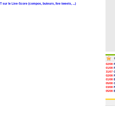
09h06
sur le Live-Score (compos, buteurs, live tweets, ...)
08h44
08h22
06/08
02/08
01/08
31/07
02/08
01/08
05/08
03/08
05/08
03/08
03/08