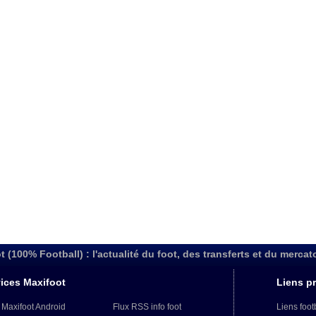
t (100% Football) : l'actualité du foot, des transferts et du mercat
ices Maxifoot
Liens pr
 Maxifoot Android
Flux RSS info foot
Liens foot