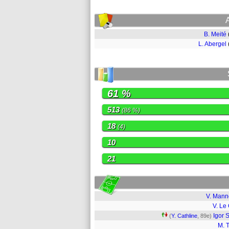
B. Meité
L. Abergel
61 %
513
(86 %)
18
(4)
10
21
V. Man
V. Le 
Igor S
(
Y. Cathline
, 89e)
M. T