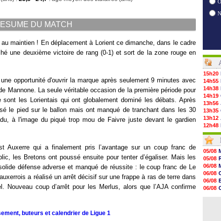
O
ESUME DU MATCH
 au maintien ! En déplacement à Lorient ce dimanche, dans le cadre
ché une deuxième victoire de rang (0-1) et sort de la zone rouge en
15h20
t une opportunité d'ouvrir la marque après seulement 9 minutes avec
14h55
14h38
 de Mannone. La seule véritable occasion de la première période pour
14h19
ce sont les Lorientais qui ont globalement dominé les débats. Après
13h56
sé le pied sur le ballon mais ont manqué de tranchant dans les 30
13h35
13h12
adu, à l'image du piqué trop mou de Faivre juste devant le gardien
12h48
12h25
12h06
st Auxerre qui a finalement pris l’avantage sur un coup franc de
11h53
05/08
11h31
lic, les Bretons ont poussé ensuite pour tenter d’égaliser. Mais les
05/08
11h10
06/08
olide défense adverse et manqué de réussite : le coup franc de Le
10h52
06/08
uxerrois a réalisé un arrêt décisif sur une frappe à ras de terre dans
10h33
06/08
10h12
l. Nouveau coup d’arrêt pour les Merlus, alors que l’AJA confirme
06/08
10h09
06/08
10h05
06/08
09h44
sement, buteurs et calendrier de Ligue 1
09h24