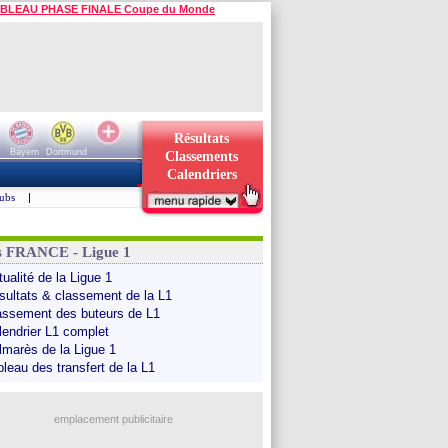
BLEAU PHASE FINALE Coupe du Monde
Résultats
Bayern
Dortmund
Classements
Calendriers
ubs
|
s FRANCE - Ligue 1
ualité de la Ligue 1
sultats & classement de la L1
assement des buteurs de L1
lendrier L1 complet
lmarès de la Ligue 1
bleau des transfert de la L1
emplacement publicitaire