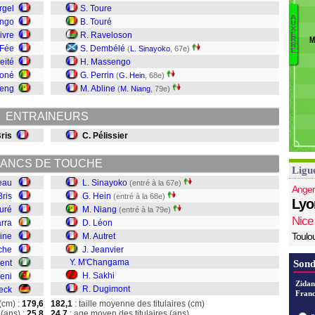
Di
rgel
S. Toure
A
D
engo
B. Touré
U
X
D
Le
ivre
R. Raveloson
E
M
R
Sa
P
R
 Fée
S. Dembélé
(
L. Sinayoko
, 67e)
E
M
eité
H. Massengo
J
Koné
G. Perrin
(
G. Hein
, 68e)
Au
ieng
M. Abline
(
M. Niang
, 79e)
L
Ni
ENTRAINEURS
He
S
Bris
C. Pélissier
ANCS DE TOUCHE
Ligu
eau
L. Sinayoko
(entré à la 67e)
Anger
Bris
G. Hein
(entré à la 68e)
Lyo
uré
M. Niang
(entré à la 79e)
Nice
arra
D. Léon
Toulo
line
M. Autret
che
J. Jeanvier
Y. M'Changama
cent
Sond
H. Sakhi
eni
Zidan
R. Dugimont
beck
Franc
(cm) :
179,6
182,1
: taille moyenne des titulaires (cm)
(ans) :
25,8
24,7
: age moyen des titulaires (ans)