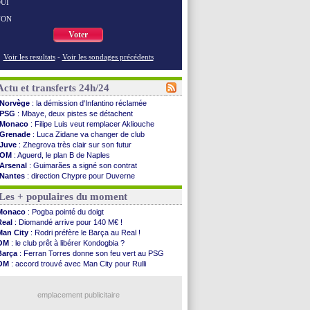
UI
NON
Voter
Voir les resultats
-
Voir les sondages précédents
Actu et transferts 24h/24
Norvège
: la démission d'Infantino réclamée
PSG
: Mbaye, deux pistes se détachent
Monaco
: Filipe Luis veut remplacer Akliouche
Grenade
: Luca Zidane va changer de club
Juve
: Zhegrova très clair sur son futur
OM
: Aguerd, le plan B de Naples
Arsenal
: Guimarães a signé son contrat
Nantes
: direction Chypre pour Duverne
Monaco
: le remplaçant d'Akliouche en ...
Les + populaires du moment
Man Utd
: Bayindir signe au Celta (officiel)
Man City
: Enzo Fernandez pour l'après-Rodri ?
Monaco
: Pogba pointé du doigt
Naples
: l'option Monaco pour Lukaku !
Real
: Diomandé arrive pour 140 M€ !
OM
: Lucas Perri a été approché
Man City
: Rodri préfère le Barça au Real !
PSG
: le coach de l'Ajax insiste pour Godts
OM
: le club prêt à libérer Kondogbia ?
PSG
: une 2e offre en préparation pour Godts
Barça
: Ferran Torres donne son feu vert au PSG
Francfort
: Dina Ebimbe signe à Schalke (off.)
OM
: accord trouvé avec Man City pour Rulli
Strasbourg
: Saïdou Sow prêté à Nantes (off.)
PSG
: l'étonnante rumeur Gusto
Monaco
: Filipe Luis aimerait garder Balogun
PSG
: Luis Enrique satisfait malgré tout
Dortmund
: Newcastle est prévenu pour Nmecha
emplacement publicitaire
Barça
: première offre à 45 M€ pour Rodri ?