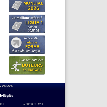
MONDIAL
2026
Le meilleur effectif
LIGUE 1
saison
2025-26
Indice MF :
l'état de
FORME
des clubs en europe
Classements des
BUTEURS
en EUROPE
o 24h/24
ivilégiés
ball
Cinema et DVD