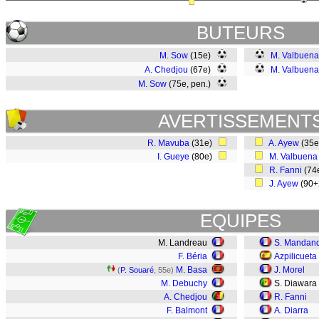
BUTEURS
M. Sow
(15e)
M. Valbuena
A. Chedjou
(67e)
M. Valbuena
M. Sow
(75e, pen.)
AVERTISSEMENT
R. Mavuba
(31e)
A. Ayew
(35
I. Gueye
(80e)
M. Valbuena
R. Fanni
(74
J. Ayew
(90
EQUIPES
M. Landreau
S. Mandan
F. Béria
Azpilicueta
M. Basa
J. Morel
(
P. Souaré
, 55e)
M. Debuchy
S. Diawara
A. Chedjou
R. Fanni
F. Balmont
A. Diarra