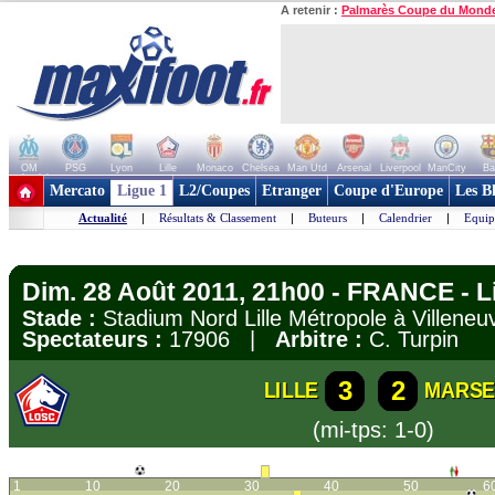
A retenir :
Palmarès Coupe du Mond
OM
PSG
Lyon
Lille
Monaco
Chelsea
Man Utd
Arsenal
Liverpool
ManCity
Ba
+ de clubs
Mercato
Ligue 1
L2/Coupes
Etranger
Coupe d'Europe
Les B
Actualité
|
Résultats & Classement
|
Buteurs
|
Calendrier
|
Equip
Dim. 28 Août 2011, 21h00 - FRANCE - L
Stade :
Stadium Nord Lille Métropole à Villen
Spectateurs :
17906 |
Arbitre :
C. Turpin
3
2
LILLE
MARSE
(mi-tps: 1-0)
1
10
20
30
40
50
6