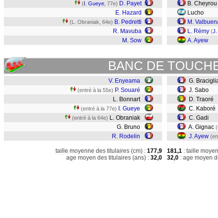
D. Payet
B. Cheyrou
(
I. Gueye
, 77e)
E. Hazard
Lucho
B. Pedretti
M. Valbuen
(L. Obraniak, 64e)
R. Mavuba
L. Rémy
(
J.
M. Sow
A. Ayew
BANC DE TOUCH
V. Enyeama
G. Bracigli
P. Souaré
J. Sabo
(entré à la 55e)
L. Bonnart
D. Traoré
I. Gueye
C. Kaboré
(entré à la 77e)
L. Obraniak
C. Gadi
(entré à la 64e)
G. Bruno
A. Gignac
(
R. Rodelin
J. Ayew
(en
taille moyenne des titulaires (cm) :
177,9
181,1
: taille moye
age moyen des titulaires (ans) :
32,0
32,0
: age moyen de