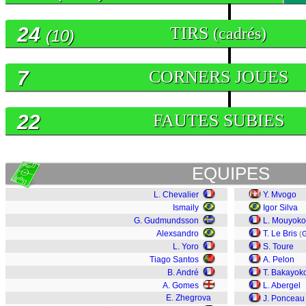
24
TIRS
(cadrés)
(10)
7
CORNERS JOUES
22
FAUTES SUBIES
EQUIPES
L. Chevalier
Y. Mvogo
Ismaily
Igor Silva
G. Gudmundsson
L. Mouyoko
Alexsandro
T. Le Bris
(
G
L. Yoro
S. Toure
Tiago Santos
A. Pelon
B. André
T. Bakayok
A. Gomes
L. Abergel
E. Zhegrova
J. Ponceau