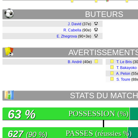
BUTEURS
J. David
(37e)
R. Cabella
(90e)
E. Zhegrova
(90+3e)
AVERTISSEMENT
B. André
(40e)
T. Le Bris
(3
T. Bakayoko
A. Pelon
(55
S. Toure
(88
STATS DU MATC
63 %
POSSESSION
(%)
627
PASSES
(réussies %)
(90 %)