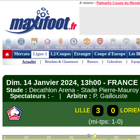
A retenir :
Palmarès Coupe du Mond
OM
PSG
Lyon
Lille
Monaco
Chelsea
Man Utd
Arsenal
Liverpool
ManCity
Ba
+ de clubs
Mercato
Ligue 1
L2/Coupes
Etranger
Coupe d'Europe
Les B
Actualité
|
Résultats & Classement
|
Buteurs
|
Calendrier
|
Equip
Dim. 14 Janvier 2024, 13h00 - FRANCE 
Stade :
Decathlon Arena - Stade Pierre-Mauroy 
Spectateurs :
- |
Arbitre :
P. Gaillouste
3
0
LILLE
LORIE
(mi-tps: 1-0)
1
10
20
30
40
50
6