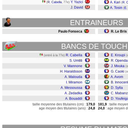
Y. Yazici
(
R. Cabella
, 77e)
A. Kari
(
R. 
J. David
A. Tosin
(
E.
ENTRAINEURS
Paulo Fonseca
R. Le Bris
BANCS DE TOUCH
R. Cabella
E. Kroupi
(entré à la 77e)
(
S. Umtiti
R. Openda
V. Mannone
J. Mvuka
(
H. Haraldsson
G. Caoki
(e
A. Malouda
A. Avom
I. Miramon
B. Innocen
A. Messoussa
D. Sylla
A. Zedadka
C. Mabanz
A. Bouaddi
D. Youfeig
taille moyenne des titulaires (cm) :
179,0
181,9
: taille moye
age moyen des titulaires (ans) :
24,8
24,0
: age moyen de