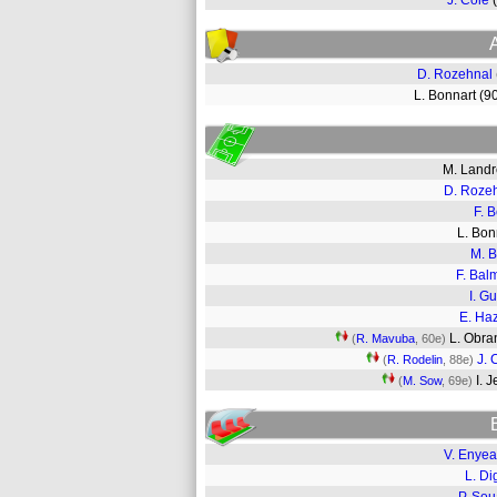
J. Cole
D. Rozehnal
L. Bonnart (
M. Land
D. Roze
F. B
L. Bo
M. 
F. Bal
I. G
E. Ha
L. Obra
(
R. Mavuba
, 60e)
J. 
(
R. Rodelin
, 88e)
I. 
(
M. Sow
, 69e)
V. Enye
L. Di