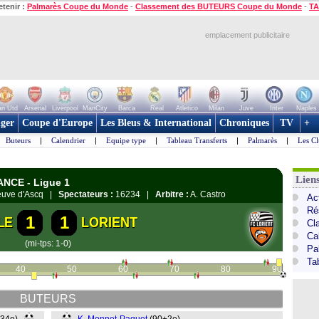
etenir :
Palmarès Coupe du Monde
-
Classement des BUTEURS Coupe du Monde
-
TA
emplacement publicitaire
n Utd
Arsenal
Liverpool
ManCity
Barca
Real
Atletico
Milan
Juve
Inter
Naples
ger
Coupe d'Europe
Les Bleus & International
Chroniques
TV
+
Buteurs
|
Calendrier
|
Equipe type
|
Tableau Transferts
|
Palmarès
|
Les Cl
Lien
ANCE - Ligue 1
neuve d'Ascq |
Spectateurs :
16234 |
Arbitre :
A. Castro
Act
Ré
1
1
LE
LORIENT
Cl
Ca
(mi-tps: 1-0)
Pa
Ta
40
50
60
70
80
90
BUTEURS