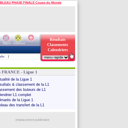
BLEAU PHASE FINALE Coupe du Monde
Résultats
Bayern
Dortmund
Classements
Calendriers
ubs
|
s FRANCE - Ligue 1
ualité de la Ligue 1
sultats & classement de la L1
assement des buteurs de L1
lendrier L1 complet
lmarès de la Ligue 1
bleau des transfert de la L1
emplacement publicitaire