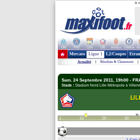
A r
OM
PSG
Lyon
Lille
Monaco
Chelsea
Ma
+ de clubs
Mercato
Ligue 1
L2/Coupes
Etran
Actualité
|
Résultats & Classement
|
Sam. 24 Septembre 2011, 19h00 - FR
Stade :
Stadium Nord Lille Métropole à Ville
LIL
1
10
20
30