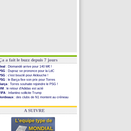
OM
: Aguerd, le plan B de Naples
Arsenal
: Guimarães a signé son contrat
Voir les brèves précédentes
Ça a fait le buzz depuis 7 jours
Real
: Diomandé arrive pour 140 M€ !
PSG
: Dupraz se prononce pour la LdC
PSG
: c'est bouclé pour Akliouche !
PSG
: le Barça fixe son prix pour Torres
Barça
: Torres souhaite rejoindre le PSG !
OM
: le retour d'Adidas est acté
FIFA
: Infantino sollicite Trump
Bordeaux
: des clubs de N1 montent au créneau
Argentine
: quand Medina recadre... sa mère
Real
: le démenti de Leipzig pour Diomandé
A SUIVRE
L'equipe type de
MONDIAL