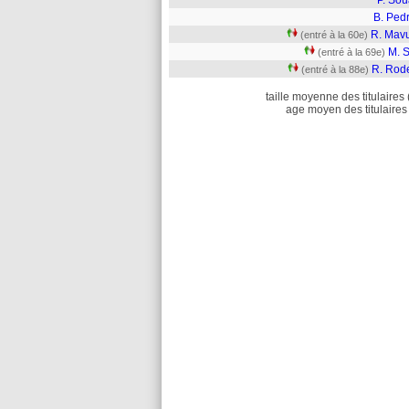
P. Sou
B. Pedr
R. Mav
(entré à la 60e)
M. 
(entré à la 69e)
R. Rode
(entré à la 88e)
taille moyenne des titulaires 
age moyen des titulaires 