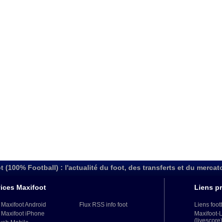
t (100% Football) : l'actualité du foot, des transferts et du mercat
ices Maxifoot
Liens pr
 Maxifoot Android
Flux RSS info foot
Liens foot
 Maxifoot iPhone
Maxifoot-
(livescore