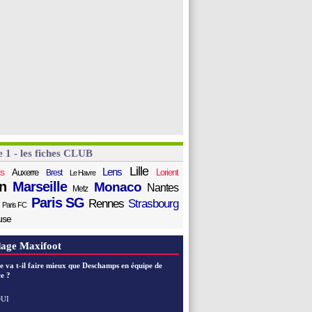
e 1 - les fiches CLUB
Lille
Lens
s
Auxerre
Lorient
Brest
Le Havre
n
Marseille
Monaco
Nantes
Metz
Paris SG
Rennes
Strasbourg
Paris FC
use
age Maxifoot
e va t-il faire mieux que Deschamps en équipe de
e ?
UI