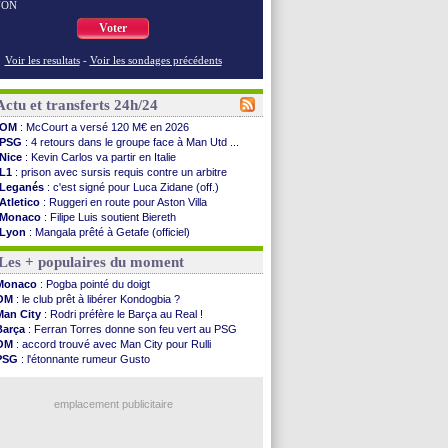
NON
Voter
Voir les resultats
-
Voir les sondages précédents
Actu et transferts 24h/24
OM
: McCourt a versé 120 M€ en 2026
PSG
: 4 retours dans le groupe face à Man Utd ...
Nice
: Kevin Carlos va partir en Italie
L1
: prison avec sursis requis contre un arbitre
Leganés
: c'est signé pour Luca Zidane (off.)
Atletico
: Ruggeri en route pour Aston Villa
Monaco
: Filipe Luis soutient Biereth
Lyon
: Mangala prêté à Getafe (officiel)
PSG
: Nsoki va signer en Croatie
Les + populaires du moment
Arsenal
: Naples vise Gabriel Jesus
Real
: Mastantuono prêté à la Fiorentina (off.)
Monaco
: Pogba pointé du doigt
Man City
: accord avec le Barça pour Rodri ?
OM
: le club prêt à libérer Kondogbia ?
Rennes
: Haise a prolongé (officiel)
Man City
: Rodri préfère le Barça au Real !
Palace
: Tomiyasu a convaincu (officiel)
Barça
: Ferran Torres donne son feu vert au PSG
OM
: B. Genesio - "ce n'est pas idéal"
OM
: accord trouvé avec Man City pour Rulli
TFC
: Sion Oppong signe pour 4 ans (officiel)
PSG
: l'étonnante rumeur Gusto
PSG
: Liverpool va proposer 115 M€ pour ...
OM
: une offre pour Bulka
Norvège
: la démission d'Infantino réclamée
Ouganda
: Owori battu à mort à Kampala
PSG
: Mbaye, deux pistes se détachent
emplacement publicitaire
Monaco
: Filipe Luis veut remplacer Akliouche
Grenade
: Luca Zidane va changer de club
Juve
: Zhegrova très clair sur son futur