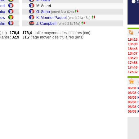
aré
M. Baca
etti
M. Autret
uba
G. Sunu
(entré à la 62e)
Sow
K. Monnet-Paquet
(entré à la 46e)
lin
J. Campbell
(entré à la 74e)
(cm) :
178,4
178,4
: taille moyenne des titulaires (cm)
(ans) :
32,9
31,7
: age moyen des titulaires (ans)
19h18
19h09
18h48
18h37
18h29
17h58
17h46
17h32
17h16
16h59
16h37
05/08
16h33
06/08
16h27
06/08
16h22
06/08
16h07
06/08
15h46
06/08
15h41
06/08
15h20
06/08
14h55
14h38
14h19
13h56