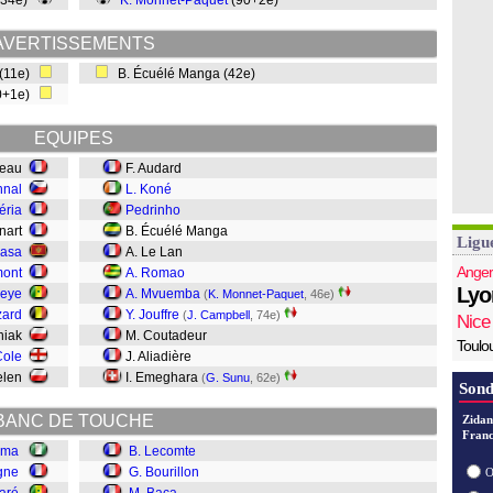
(34e)
K. Monnet-Paquet
(90+2e)
AVERTISSEMENTS
(11e)
B. Écuélé Manga (42e)
90+1e)
EQUIPES
reau
F. Audard
hnal
L. Koné
éria
Pedrinho
nnart
B. Écuélé Manga
Ligu
Basa
A. Le Lan
Anger
mont
A. Romao
Lyo
ueye
A. Mvuemba
(
K. Monnet-Paquet
, 46e)
zard
Y. Jouffre
(
J. Campbell
, 74e)
Nice
niak
M. Coutadeur
Toulo
Cole
J. Aliadière
Jelen
I. Emeghara
(
G. Sunu
, 62e)
Sond
BANC DE TOUCHE
Zidan
Franc
ama
B. Lecomte
gne
G. Bourillon
O