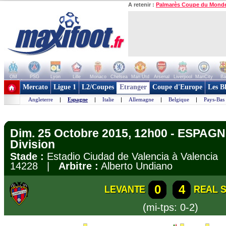
A retenir :
Palmarès Coupe du Mond
OM
PSG
Lyon
Lille
Monaco
Chelsea
Man Utd
Arsenal
Liverpool
ManCity
Ba
+ de clubs
Mercato
Ligue 1
L2/Coupes
Etranger
Coupe d'Europe
Les B
Angleterre
|
Espagne
|
Italie
|
Allemagne
|
Belgique
|
Pays-Bas
Dim. 25 Octobre 2015, 12h00 - ESPAGN
Division
Stade :
Estadio Ciudad de Valencia à Valenci
14228 |
Arbitre :
Alberto Undiano
0
4
LEVANTE
REAL 
(mi-tps: 0-2)