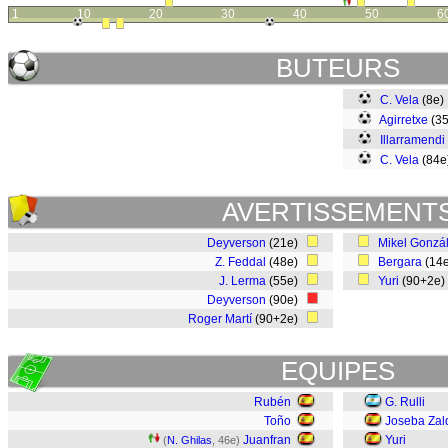
1
10
20
30
40
50
6
BUTEURS
C. Vela
(8e
Agirretxe
(3
Illarramendi
C. Vela
(84
AVERTISSEMENT
Deyverson
(21e)
Mikel Gonzá
Z. Feddal
(48e)
Bergara
(14
J. Lerma
(55e)
Yuri
(90+2e
Deyverson
(90e)
Roger Martí
(90+2e)
EQUIPES
Rubén
G. Rulli
Toño
Joseba Zal
Juanfran
Yuri
(
N. Ghilas
, 46e)