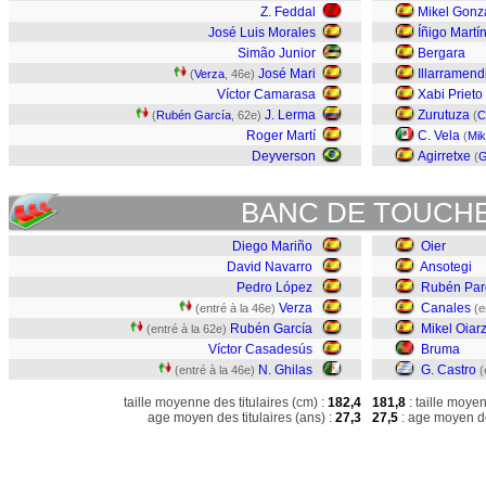
Z. Feddal
Mikel Gonz
José Luis Morales
Íñigo Martí
Simão Junior
Bergara
José Mari
Illarramend
(
Verza
, 46e)
Víctor Camarasa
Xabi Prieto
J. Lerma
Zurutuza
(
Rubén García
, 62e)
(
C
Roger Martí
C. Vela
(
Mik
Deyverson
Agirretxe
(
G
BANC DE TOUCH
Diego Mariño
Oier
David Navarro
Ansotegi
Pedro López
Rubén Par
Verza
Canales
(entré à la 46e)
(e
Rubén García
Mikel Oiar
(entré à la 62e)
Víctor Casadesús
Bruma
N. Ghilas
G. Castro
(entré à la 46e)
(
taille moyenne des titulaires (cm) :
182,4
181,8
: taille moye
age moyen des titulaires (ans) :
27,3
27,5
: age moyen de