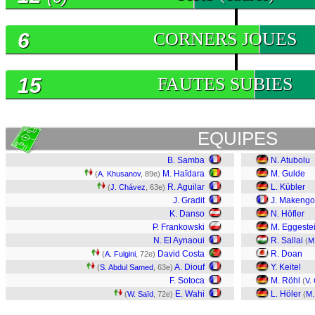
6
CORNERS JOUES
15
FAUTES SUBIES
EQUIPES
B. Samba
N. Atubolu
M. Haïdara
M. Gulde
(
A. Khusanov
, 89e)
R. Aguilar
L. Kübler
(
J. Chávez
, 63e)
J. Gradit
J. Makengo
K. Danso
N. Höfler
P. Frankowski
M. Eggeste
N. El Aynaoui
R. Sallai
(
M.
David Costa
R. Doan
(
A. Fulgini
, 72e)
A. Diouf
Y. Keitel
(
S. Abdul Samed
, 63e)
F. Sotoca
M. Röhl
(
V. 
E. Wahi
L. Höler
(
W. Saïd
, 72e)
(
M.