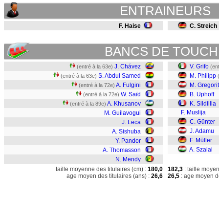
ENTRAINEURS
F. Haise
C. Streich
BANCS DE TOUCH
J. Chávez
V. Grifo
(entré à la 63e)
(en
S. Abdul Samed
M. Philipp
(entré à la 63e)
A. Fulgini
M. Gregori
(entré à la 72e)
W. Saïd
B. Uphoff
(entré à la 72e)
A. Khusanov
K. Sildillia
(entré à la 89e)
F. Muslija
M. Guilavogui
C. Günter
J. Leca
J. Adamu
A. Sishuba
F. Müller
Y. Pandor
A. Szalai
A. Thomasson
N. Mendy
taille moyenne des titulaires (cm) :
180,0
182,3
: taille moye
age moyen des titulaires (ans) :
26,6
26,5
: age moyen de