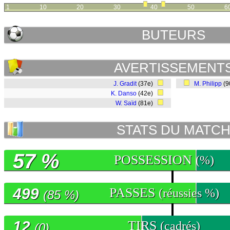
1
10
20
30
40
50
6
BUTEURS
AVERTISSEMENT
J. Gradit
(37e)
M. Philipp
(9
K. Danso
(42e)
W. Saïd
(81e)
STATS DU MATC
57 %
POSSESSION
(%)
499
PASSES
(réussies %)
(85 %)
12
TIRS
(cadrés)
(0)