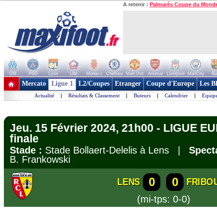
A retenir :
Palmarès Coupe du Mond
OM
PSG
Lyon
Lille
Monaco
Chelsea
Man Utd
Arsenal
Liverpool
ManCity
Ba
+ de clubs
Mercato
Ligue 1
L2/Coupes
Etranger
Coupe d'Europe
Les B
Actualité
|
Résultats & Classement
|
Buteurs
|
Calendrier
|
Equipe
Jeu. 15 Février 2024, 21h00 - LIGUE E
finale
Stade :
Stade Bollaert-Delelis à Lens |
Spect
B. Frankowski
0
0
LENS
FRIBO
(mi-tps: 0-0)