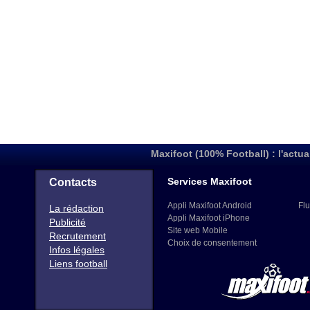
Maxifoot (100% Football) : l'actua
Services Maxifoot
Contacts
Appli Maxifoot Android
Flu
La rédaction
Appli Maxifoot iPhone
Publicité
Site web Mobile
Recrutement
Choix de consentement
Infos légales
Liens football