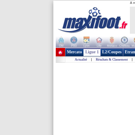
A r
OM
PSG
Lyon
Lille
Monaco
Chelsea
Ma
+ de clubs
Mercato
Ligue 1
L2/Coupes
Etran
Actualité
|
Résultats & Classement
|