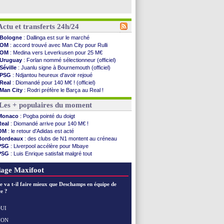
Actu et transferts 24h/24
Bologne
: Dallinga est sur le marché
OM
: accord trouvé avec Man City pour Rulli
OM
: Medina vers Leverkusen pour 25 M€
Uruguay
: Forlan nommé sélectionneur (officiel)
Séville
: Juanlu signe à Bournemouth (officiel)
PSG
: Ndjantou heureux d'avoir rejoué
Real
: Diomandé pour 140 M€ ! (officiel)
Man City
: Rodri préfère le Barça au Real !
Rennes
: Aït Boudlal veut rejoindre Fulham
Les + populaires du moment
Aston Villa
: Liverpool cible aussi Konsa
OM
: une approche pour Diatta
Monaco
: Pogba pointé du doigt
Le Havre
: Diaw va signer à Lille
Real
: Diomandé arrive pour 140 M€ !
Trabzonspor
: Salah a signé ! (officiel)
OM
: le retour d'Adidas est acté
Bordeaux
: les mots de Mavuba
Bordeaux
: des clubs de N1 montent au créneau
FIFA
: Al-Khelaïfi président ? Tebas dit non
PSG
: Liverpool accélère pour Mbaye
Fenerbahçe
: Greenwood savoure son premier ...
PSG
: Luis Enrique satisfait malgré tout
Bordeaux
: Mavuba n'est plus l'entraîneur (off.)
Real
: une nouvelle offre pour Vinicius
Galatasaray
: Milan rejette 35 M€ pour Leão
Lyon
: Fonseca prend cher sur les réseaux
age Maxifoot
Southampton
: D. Traoré prêté au Mans (officiel)
Real
: Vinicius tout proche de prolonger !
e va t-il faire mieux que Deschamps en équipe de
VIDEO
: un accueil impressionnant pour Salah !
e ?
Real
: Diomandé attendu ce jeudi à Madrid !
Real
: Rodri, la piste Barça se confirme
UI
PSG
: Akliouche arrive ce jeudi à Paris !
NON
Voir les brèves précédentes