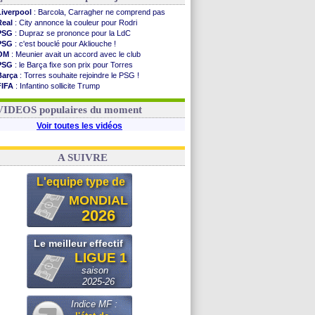
Liverpool
: Barcola, Carragher ne comprend pas
Real
: City annonce la couleur pour Rodri
PSG
: Dupraz se prononce pour la LdC
PSG
: c'est bouclé pour Akliouche !
OM
: Meunier avait un accord avec le club
PSG
: le Barça fixe son prix pour Torres
Barça
: Torres souhaite rejoindre le PSG !
FIFA
: Infantino sollicite Trump
Argentine
: quand Medina recadre... sa mère
Real
: le démenti de Leipzig pour Diomandé
VIDEOS populaires du moment
Voir toutes les vidéos
A SUIVRE
L'equipe type de
MONDIAL
2026
Le meilleur effectif
LIGUE 1
saison
2025-26
Indice MF :