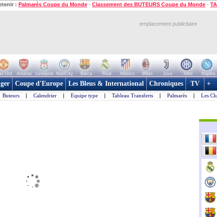
etenir :
Palmarès Coupe du Monde
-
Classement des BUTEURS Coupe du Monde
-
TA
emplacement publicitaire
n Utd
Arsenal
Liverpool
ManCity
Barca
Real
Atletico
Milan
Juve
Inter
Naples
ger
Coupe d'Europe
Les Bleus & International
Chroniques
TV
+
Buteurs
|
Calendrier
|
Equipe type
|
Tableau Transferts
|
Palmarès
|
Les Cl