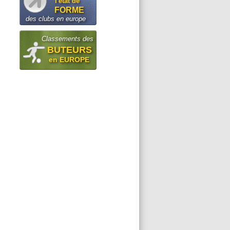
l'état de
FORME
des clubs en europe
Classements des
BUTEURS
en EUROPE