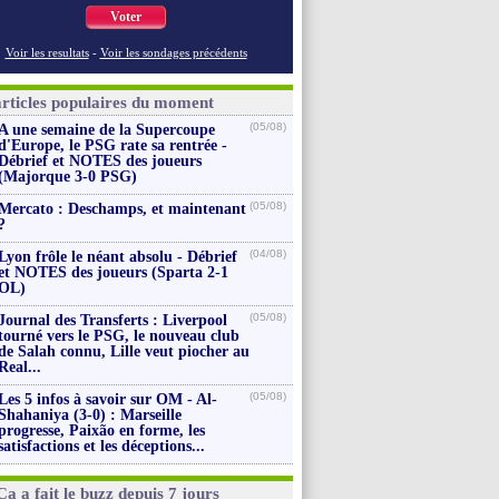
Voter
Voir les resultats
-
Voir les sondages précédents
articles populaires du moment
(05/08)
A une semaine de la Supercoupe
d'Europe, le PSG rate sa rentrée -
Débrief et NOTES des joueurs
(Majorque 3-0 PSG)
(05/08)
Mercato : Deschamps, et maintenant
?
(04/08)
Lyon frôle le néant absolu - Débrief
et NOTES des joueurs (Sparta 2-1
OL)
(05/08)
Journal des Transferts : Liverpool
tourné vers le PSG, le nouveau club
de Salah connu, Lille veut piocher au
Real...
(05/08)
Les 5 infos à savoir sur OM - Al-
Shahaniya (3-0) : Marseille
progresse, Paixão en forme, les
satisfactions et les déceptions...
Ça a fait le buzz depuis 7 jours