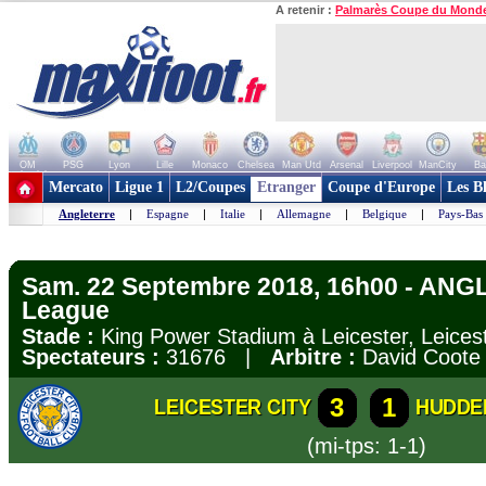
A retenir :
Palmarès Coupe du Mond
OM
PSG
Lyon
Lille
Monaco
Chelsea
Man Utd
Arsenal
Liverpool
ManCity
Ba
+ de clubs
Mercato
Ligue 1
L2/Coupes
Etranger
Coupe d'Europe
Les B
Angleterre
|
Espagne
|
Italie
|
Allemagne
|
Belgique
|
Pays-Bas
Sam. 22 Septembre 2018, 16h00 - ANG
League
Stade :
King Power Stadium à Leicester, Leice
Spectateurs :
31676 |
Arbitre :
David Coote
3
1
LEICESTER CITY
HUDDE
(mi-tps: 1-1)