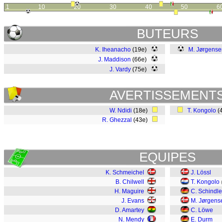
1
10
20
30
40
50
6
BUTEURS
K. Iheanacho
(19e)
M. Jørgense
J. Maddison
(66e)
J. Vardy
(75e)
AVERTISSEMENT
W. Ndidi
(18e)
T. Kongolo
(
R. Ghezzal
(43e)
EQUIPES
K. Schmeichel
J. Lössl
B. Chilwell
T. Kongolo
H. Maguire
C. Schindle
J. Evans
M. Jørgens
D. Amartey
C. Löwe
N. Mendy
E. Durm