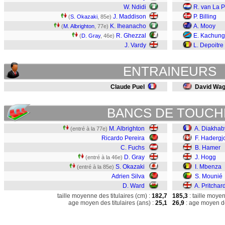
W. Ndidi
R. van La P
J. Maddison
P. Billing
(
S. Okazaki
, 85e)
K. Iheanacho
A. Mooy
(
M. Albrighton
, 77e)
R. Ghezzal
E. Kachun
(
D. Gray
, 46e)
J. Vardy
L. Depoitre
ENTRAINEURS
Claude Puel
David Wag
BANCS DE TOUCH
M. Albrighton
A. Diakhab
(entré à la 77e)
Ricardo Pereira
F. Hadergj
C. Fuchs
B. Hamer
D. Gray
J. Hogg
(entré à la 46e)
S. Okazaki
I. Mbenza
(entré à la 85e)
Adrien Silva
S. Mounié
D. Ward
A. Pritchar
taille moyenne des titulaires (cm) :
182,7
185,3
: taille moye
age moyen des titulaires (ans) :
25,1
26,9
: age moyen de