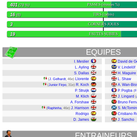
401
PASSES
(réussies %)
(78 %)
16
TIRS
(cadrés)
(6)
3
CORNERS JOUES
19
FAUTES SUBIES
EQUIPES
I. Meslier
David de G
L. Ayling
V. Lindelöf
S. Dallas
H. Maguire
Llorente
L. Shaw
(
J. Gelhardt
, 46e)
R. Koch
A. Wan-Bis
(
Junior Firpo
, 31e)
P. Struijk
P. Pogba
(
F
M. Klich
J. Lingard
(
A. Forshaw
Bruno Fer
J. Harrison
S. McTomi
(
Raphinha
, 46e)
Rodrigo
Cristiano 
D. James
J. Sancho
ENTRAINEURS