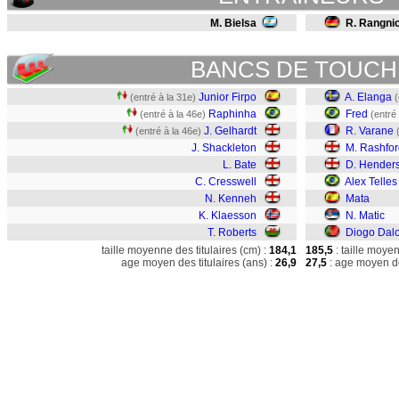
M. Bielsa
R. Rangni
BANCS DE TOUCH
Junior Firpo
A. Elanga
(entré à la 31e)
(
Raphinha
Fred
(entré à la 46e)
(entré
J. Gelhardt
R. Varane
(entré à la 46e)
J. Shackleton
M. Rashfor
L. Bate
D. Hender
C. Cresswell
Alex Telles
N. Kenneh
Mata
K. Klaesson
N. Matic
T. Roberts
Diogo Dalo
taille moyenne des titulaires (cm) :
184,1
185,5
: taille moye
age moyen des titulaires (ans) :
26,9
27,5
: age moyen de