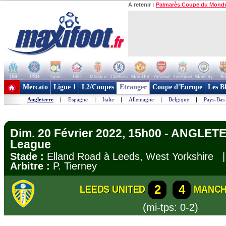
A retenir :
Palmarès Coupe du Mond
OM
PSG
Lyon
Lille
Monaco
Chelsea
Man Utd
Arsenal
Liverpool
ManCity
Ba
+ de clubs
Mercato
Ligue 1
L2/Coupes
Etranger
Coupe d'Europe
Les B
Angleterre
|
Espagne
|
Italie
|
Allemagne
|
Belgique
|
Pays-Bas
Dim. 20 Février 2022, 15h00 - ANGLET
League
Stade :
Elland Road à Leeds, West Yorkshire
Arbitre :
P. Tierney
2
4
LEEDS UNITED
MANCH
(mi-tps: 0-2)