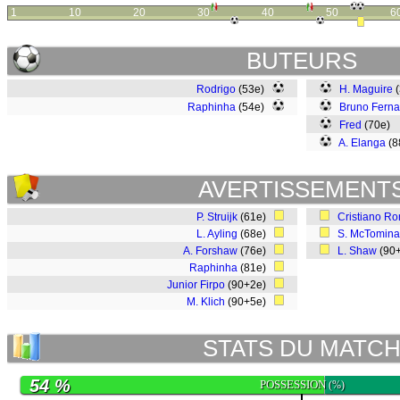
1
10
20
30
40
50
6
BUTEURS
Rodrigo
(53e)
H. Maguire
(
Raphinha
(54e)
Bruno Fern
Fred
(70e)
A. Elanga
(8
AVERTISSEMENT
P. Struijk
(61e)
Cristiano Ro
L. Ayling
(68e)
S. McTomina
A. Forshaw
(76e)
L. Shaw
(90
Raphinha
(81e)
Junior Firpo
(90+2e)
M. Klich
(90+5e)
STATS DU MATC
54 %
POSSESSION
(%)