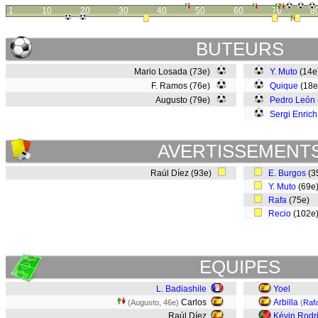
1
10
20
30
40
50
60
70
8
BUTEURS
Mario Losada (73e)
Y. Muto
(14
F. Ramos (76e)
Quique
(18
Augusto (79e)
Pedro León
Sergi Enrich
AVERTISSEMENT
Raúl Díez (93e)
E. Burgos
(3
Y. Muto
(69e
Rafa
(75e)
Recio
(102e
EQUIPES
L. Badiashile
Yoel
Carlos
Arbilla
(Augusto, 46e)
(
Raf
Raúl Díez
Kévin Rodr