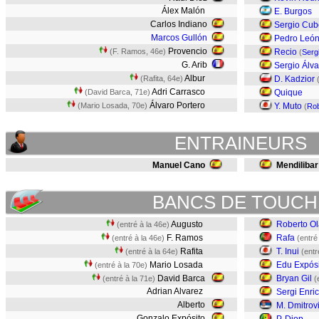
Álex Malón
E. Burgos
Carlos Indiano
Sergio Cub
Marcos Gullón
Pedro Leó
Provencio
(F. Ramos, 46e)
Recio
(
Serg
G. Arib
Sergio Álva
Albur
(Rafita, 64e)
D. Kadzior
Adri Carrasco
(David Barca, 71e)
Quique
Álvaro Portero
(Mario Losada, 70e)
Y. Muto
(
Rob
ENTRAINEURS
Manuel Cano
Mendilibar
BANCS DE TOUCH
Augusto
Roberto O
(entré à la 46e)
F. Ramos
Rafa
(entré à la 46e)
(entré
Rafita
T. Inui
(entré à la 64e)
(entr
Mario Losada
Edu Expósi
(entré à la 70e)
David Barca
Bryan Gil
(entré à la 71e)
(
Adrian Alvarez
Sergi Enri
Alberto
M. Dmitrov
Gonzalo Expósito