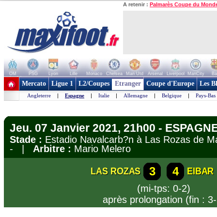
A retenir :
Palmarès Coupe du Mond
OM
PSG
Lyon
Lille
Monaco
Chelsea
Man Utd
Arsenal
Liverpool
ManCity
Ba
+ de clubs
Mercato
Ligue 1
L2/Coupes
Etranger
Coupe d'Europe
Les B
Angleterre
|
Espagne
|
Italie
|
Allemagne
|
Belgique
|
Pays-Bas
Jeu. 07 Janvier 2021, 21h00 - ESPAGNE
Stade :
Estadio Navalcarb?n à Las Rozas de 
- |
Arbitre :
Mario Melero
3
4
LAS ROZAS
EIBAR
(mi-tps: 0-2)
après prolongation (fin : 3-