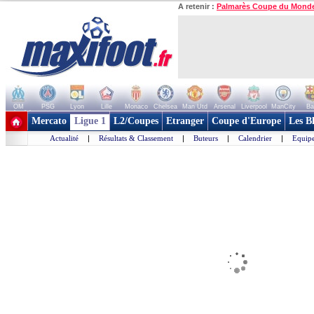
A retenir :
Palmarès Coupe du Mond
OM
PSG
Lyon
Lille
Monaco
Chelsea
Man Utd
Arsenal
Liverpool
ManCity
Ba
+ de clubs
Mercato
Ligue 1
L2/Coupes
Etranger
Coupe d'Europe
Les B
Actualité
|
Résultats & Classement
|
Buteurs
|
Calendrier
|
Equipe