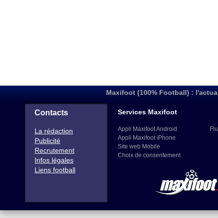
Maxifoot (100% Football) : l'actua
Services Maxifoot
Contacts
Appli Maxifoot Android
Flu
La rédaction
Appli Maxifoot iPhone
Publicité
Site web Mobile
Recrutement
Choix de consentement
Infos légales
Liens football