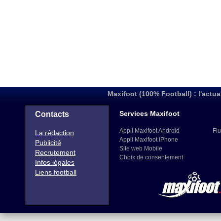
Maxifoot (100% Football) : l'actua
Services Maxifoot
Contacts
Appli Maxifoot Android
Flu
La rédaction
Appli Maxifoot iPhone
Publicité
Site web Mobile
Recrutement
Choix de consentement
Infos légales
Liens football