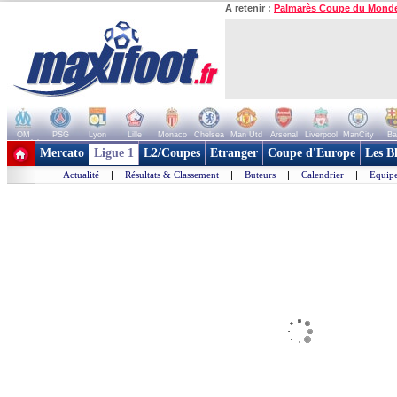
A retenir :
Palmarès Coupe du Mond
OM
PSG
Lyon
Lille
Monaco
Chelsea
Man Utd
Arsenal
Liverpool
ManCity
Ba
+ de clubs
Mercato
Ligue 1
L2/Coupes
Etranger
Coupe d'Europe
Les B
Actualité
|
Résultats & Classement
|
Buteurs
|
Calendrier
|
Equipe