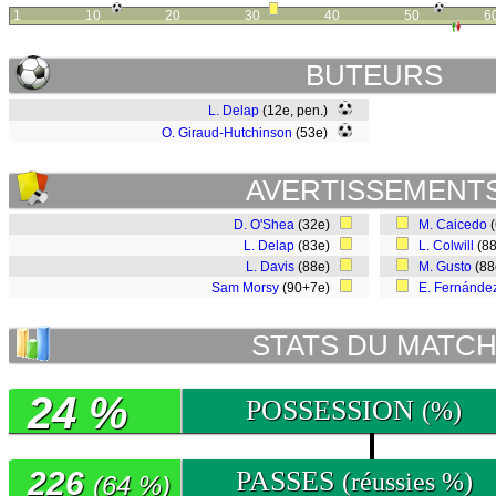
1
10
20
30
40
50
6
BUTEURS
L. Delap
(12e, pen.)
O. Giraud-Hutchinson
(53e)
AVERTISSEMENT
D. O'Shea
(32e)
M. Caicedo
(
L. Delap
(83e)
L. Colwill
(8
L. Davis
(88e)
M. Gusto
(8
Sam Morsy
(90+7e)
E. Fernánde
STATS DU MATC
24 %
POSSESSION
(%)
226
PASSES
(réussies %)
(64 %)