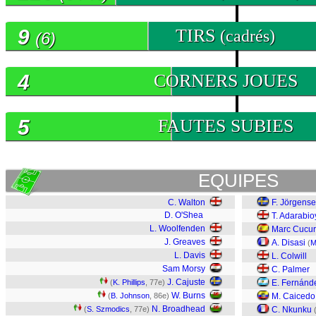
9
TIRS
(cadrés)
(6)
4
CORNERS JOUES
5
FAUTES SUBIES
EQUIPES
C. Walton
F. Jörgens
D. O'Shea
T. Adarabio
L. Woolfenden
Marc Cucur
J. Greaves
A. Disasi
(
M
L. Davis
L. Colwill
Sam Morsy
C. Palmer
J. Cajuste
(
K. Phillips
, 77e)
E. Fernánd
W. Burns
(
B. Johnson
, 86e)
M. Caicedo
N. Broadhead
(
S. Szmodics
, 77e)
C. Nkunku