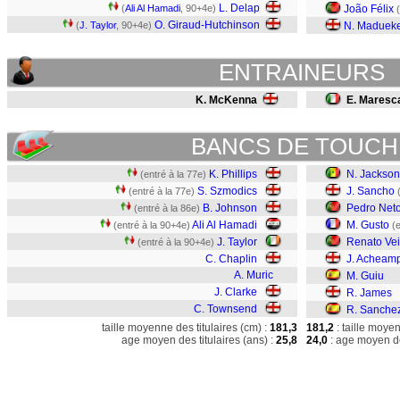
L. Delap
(
Ali Al Hamadi
, 90+4e)
João Félix
(
O. Giraud-Hutchinson
(
J. Taylor
, 90+4e)
N. Maduek
ENTRAINEURS
K. McKenna
E. Maresc
BANCS DE TOUCH
K. Phillips
N. Jackson
(entré à la 77e)
S. Szmodics
J. Sancho
(entré à la 77e)
B. Johnson
Pedro Net
(entré à la 86e)
Ali Al Hamadi
M. Gusto
(entré à la 90+4e)
(
J. Taylor
Renato Ve
(entré à la 90+4e)
C. Chaplin
J. Acheam
A. Muric
M. Guiu
J. Clarke
R. James
C. Townsend
R. Sanche
taille moyenne des titulaires (cm) :
181,3
181,2
: taille moye
age moyen des titulaires (ans) :
25,8
24,0
: age moyen de