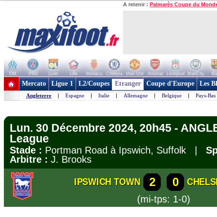
A retenir :
Palmarès Coupe du Mond
OM
PSG
Lyon
Lille
Monaco
Chelsea
Man Utd
Arsenal
Liverpool
ManCity
Ba
+ de clubs
Mercato
Ligue 1
L2/Coupes
Etranger
Coupe d'Europe
Les B
Angleterre
|
Espagne
|
Italie
|
Allemagne
|
Belgique
|
Pays-Bas
Lun. 30 Décembre 2024, 20h45 - ANGL
League
Stade :
Portman Road à Ipswich, Suffolk |
Sp
Arbitre :
J. Brooks
2
0
IPSWICH TOWN
CHELS
(mi-tps: 1-0)