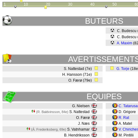
1
10
20
30
40
50
6
BUTEURS
C. Budescu 
C. Budescu 
A. Maxim
(8
AVERTISSEMENT
S. Nattestad (7e)
G. Torje
(18
H. Hansson (71e)
O. Færø (79e)
EQUIPES
G. Nielsen
C. Tatarus
S. Nattestad
D. Grigore
(R. Baldvinsson, 84e)
O. Færø
R. Rat
J. Næs
A. Matel
S. Vatnhamar
V. Chiriche
(Á. Frederiksberg, 69e)
B. Hendriksson
M. Pintilii