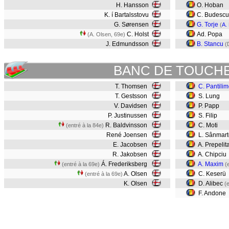
H. Hansson
O. Hoban
K. í Bartalsstovu
C. Budesc
G. Sørensen
G. Torje
(
A.
C. Holst
Ad. Popa
(A. Olsen, 69e)
J. Edmundsson
B. Stancu
(
BANC DE TOUCH
T. Thomsen
C. Pantili
T. Gestsson
S. Lung
V. Davidsen
P. Papp
P. Justinussen
S. Filip
R. Baldvinsson
C. Moti
(entré à la 84e)
René Joensen
L. Sânmar
E. Jacobsen
A. Prepelit
R. Jakobsen
A. Chipciu
Á. Frederiksberg
A. Maxim
(entré à la 69e)
(
A. Olsen
C. Keserü
(entré à la 69e)
K. Olsen
D. Alibec
(
F. Andone