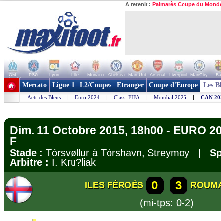
A retenir :
Palmarès Coupe du Mond
OM
PSG
Lyon
Lille
Monaco
Chelsea
Man Utd
Arsenal
Liverpool
ManCity
Ba
+ de clubs
Mercato
Ligue 1
L2/Coupes
Etranger
Coupe d'Europe
Les B
Actu des Bleus
|
Euro 2024
|
Class. FIFA
|
Mondial 2026
|
CAN 20
Dim. 11 Octobre 2015, 18h00 - EURO 20
F
Stade :
Tórsvøllur à Tórshavn, Streymoy |
Sp
Arbitre :
I. Kru?liak
0
3
ILES FÉROÉS
ROUMA
(mi-tps: 0-2)