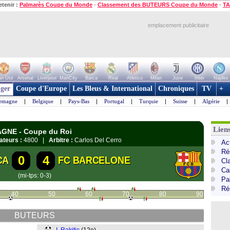
etenir :
Palmarès Coupe du Monde
-
Classement des BUTEURS Coupe du Monde
-
TA
emplacement publicitaire
n Utd
Arsenal
Liverpool
ManCity
Barca
Real
Atletico
Milan
Juve
Inter
Naples
ger
Coupe d'Europe
Les Bleus & International
Chroniques
TV
+
lemagne
|
Belgique
|
Pays-Bas
|
Portugal
|
Turquie
|
Suisse
|
Algérie
|
Lien
AGNE - Coupe du Roi
ateurs :
4800 |
Arbitre :
Carlos Del Cerro
Ac
Ré
0
4
CA
FC BARCELONE
Cl
Cal
(mi-tps: 0-3)
Pa
Ré
40
50
60
70
80
90
BUTEURS