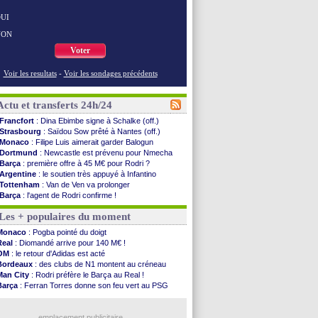
UI
NON
Voter
Voir les resultats
-
Voir les sondages précédents
Actu et transferts 24h/24
Francfort
: Dina Ebimbe signe à Schalke (off.)
Strasbourg
: Saïdou Sow prêté à Nantes (off.)
Monaco
: Filipe Luis aimerait garder Balogun
Dortmund
: Newcastle est prévenu pour Nmecha
Barça
: première offre à 45 M€ pour Rodri ?
Argentine
: le soutien très appuyé à Infantino
Tottenham
: Van de Ven va prolonger
Barça
: l'agent de Rodri confirme !
FIFA
: la CAF soutient Infantino
Les + populaires du moment
CdM 2030
: Rubiales charge Infantino et ...
Rennes
: Embolo a des pistes alléchantes
Monaco
: Pogba pointé du doigt
Côte d'Ivoire
: Renard affiche ses ambitions
Real
: Diomandé arrive pour 140 M€ !
Rennes
: Haise confirme pour Aït Boudlal
OM
: le retour d'Adidas est acté
Man City
: Trafford à Leeds pour 47 M€ (off...
Bordeaux
: des clubs de N1 montent au créneau
Man Utd
: Zirkzee vers la Juventus ?
Man City
: Rodri préfère le Barça au Real !
Amical
: Monaco s'impose contre Getafe
Barça
: Ferran Torres donne son feu vert au PSG
Nantes
: Der Zakarian et sa relation avec Kita
PSG
: Luis Enrique satisfait malgré tout
OM
: le club prêt à libérer Kondogbia ?
OM
: accord trouvé avec Man City pour Rulli
Monaco
: le message touchant d'Akliouche
emplacement publicitaire