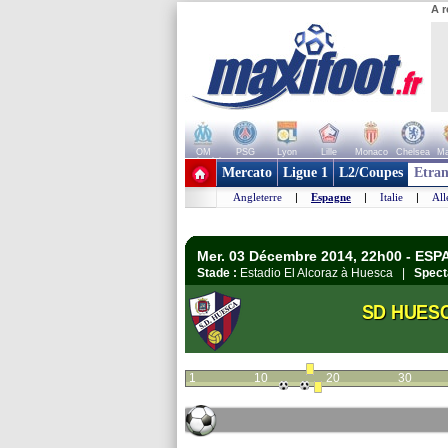
A r
OM
PSG
Lyon
Lille
Monaco
Chelsea
Ma
+ de clubs
Mercato
Ligue 1
L2/Coupes
Etran
Angleterre
|
Espagne
|
Italie
|
Al
Mer. 03 Décembre 2014, 22h00 - ESP
Stade :
Estadio El Alcoraz à Huesca |
Spect
SD HUES
1
10
20
30