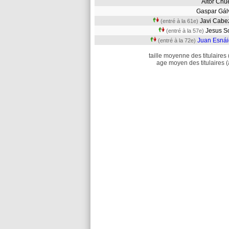
Aitor Ch
Gaspar Gá
Javi Cab
(entré à la 61e)
Jesus 
(entré à la 57e)
Juan Esnái
(entré à la 72e)
taille moyenne des titulaires 
age moyen des titulaires (