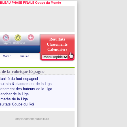
BLEAU PHASE FINALE Coupe du Monde
Résultats
Bayern
Dortmund
Classements
Calendriers
Maroc
|
Tunisie
|
s de la rubrique Espagne
tualité du foot espagnol
sultats & classement de la Liga
assement des buteurs de la Liga
endrier de la Liga
lmarès de la Liga
sultats Coupe du Roi
emplacement publicitaire