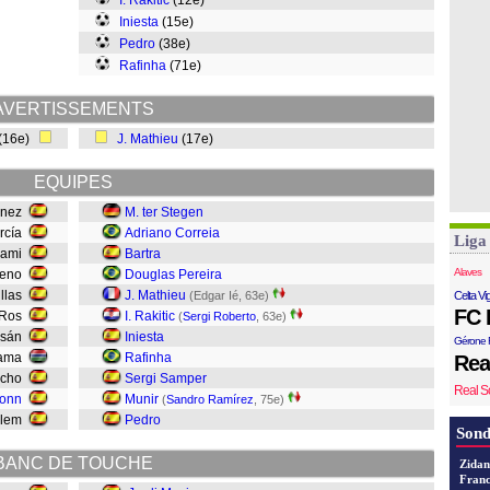
I. Rakitic
(12e)
Iniesta
(15e)
Pedro
(38e)
Rafinha
(71e)
AVERTISSEMENTS
 (16e)
J. Mathieu
(17e)
EQUIPES
énez
M. ter Stegen
arcía
Adriano Correia
Liga
hami
Bartra
Alaves
reno
Douglas Pereira
illas
J. Mathieu
(Edgar Ié, 63e)
Celta Vi
FC 
Ros
I. Rakitic
(
Sergi Roberto
, 63e)
osán
Iniesta
Gérone 
sama
Rafinha
Rea
acho
Sergi Samper
Real S
ronn
Munir
(
Sandro Ramírez
, 75e)
llem
Pedro
Sond
BANC DE TOUCHE
Zidan
Franc