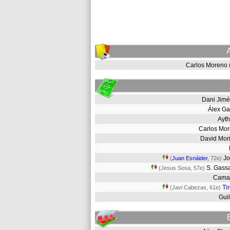
Carlos Moreno
Dani Jim
Álex G
Ayt
Carlos Mo
David Mor
J
(
Juan Esnáider
, 72e)
S. Gas
(Jesus Sosa, 57e)
Cam
Ti
(Javi Cabezas, 61e)
Gui