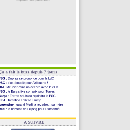
FIFA
: Tebas en remet une couche
FIFA
: l'UEFA maintient la pression
PSG
: Tebas encense Luis Enrique
Real
: Vinicius jusqu'en 2032 (officiel)
Lyon
: Mangala va rejoindre Getafe
Voir les brèves précédentes
Ça a fait le buzz depuis 7 jours
PSG
: Dupraz se prononce pour la LdC
PSG
: c'est bouclé pour Akliouche !
OM
: Meunier avait un accord avec le club
PSG
: le Barça fixe son prix pour Torres
Barça
: Torres souhaite rejoindre le PSG !
FIFA
: Infantino sollicite Trump
Argentine
: quand Medina recadre... sa mère
Real
: le démenti de Leipzig pour Diomandé
OM
: Paixão attire un 2e club anglais
FIFA
: le conseiller d'Infantino démissionne !
A SUIVRE