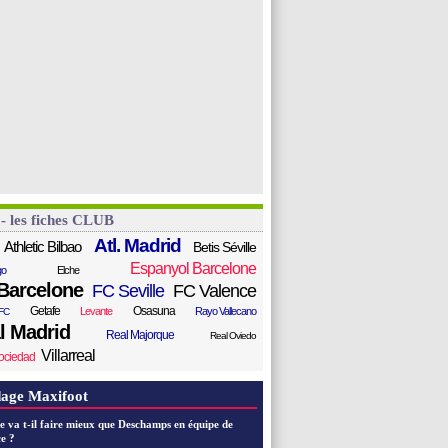
 - les fiches CLUB
Atl. Madrid
Athletic Bilbao
Betis Séville
Espanyol Barcelone
go
Elche
Barcelone
FC Seville
FC Valence
Getafe
Osasuna
Levante
Rayo Vallecano
FC
l Madrid
Real Majorque
Real Oviedo
Villarreal
ociedad
age Maxifoot
e va t-il faire mieux que Deschamps en équipe de
e ?