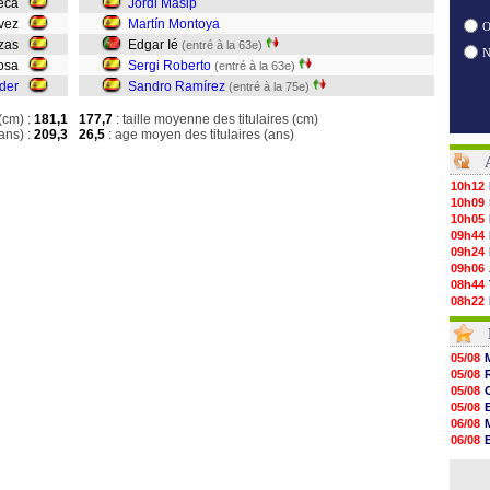
ueca
Jordi Masip
lvez
Martín Montoya
O
ezas
Edgar Ié
(entré à la 63e)
Sosa
Sergi Roberto
(entré à la 63e)
der
Sandro Ramírez
(entré à la 75e)
(cm) :
181,1
177,7
: taille moyenne des titulaires (cm)
ans) :
209,3
26,5
: age moyen des titulaires (ans)
10h12
10h09
10h05
09h44
09h24
09h06
08h44
08h22
06/08
06/08
06/08
05/08
06/08
05/08
06/08
05/08
06/08
05/08
06/08
06/08
06/08
06/08
06/08
06/08
06/08
06/08
06/08