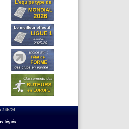
L'equipe type de
MONDIAL
2026
Le meilleur effectif
LIGUE 1
saison
2025-26
Indice MF :
l'état de
FORME
des clubs en europe
Classements des
BUTEURS
en EUROPE
o 24h/24
ivilégiés