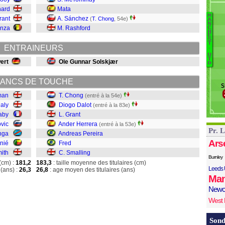
M
hard
Mata
Sm
M
rant
A. Sánchez
B
(
T. Chong
, 54e)
A
N
enza
M. Rashford
C
C
H
E
S
D
T
ENTRAINEURS
.
Gr
U
He
T
ert
Ole Gunnar Solskjær
D
Pe
Fr
ANCS DE TOUCHE
S
S
man
T. Chong
(entré à la 54e)
aly
Diogo Dalot
(entré à la 83e)
aby
L. Grant
ovic
Ander Herrera
(entré à la 53e)
Pr. 
nga
Andreas Pereira
Ars
nié
Fred
mith
C. Smalling
Burnley
(cm) :
181,2
183,3
: taille moyenne des titulaires (cm)
Leeds 
(ans) :
26,3
26,8
: age moyen des titulaires (ans)
Man
Newc
West
Sond