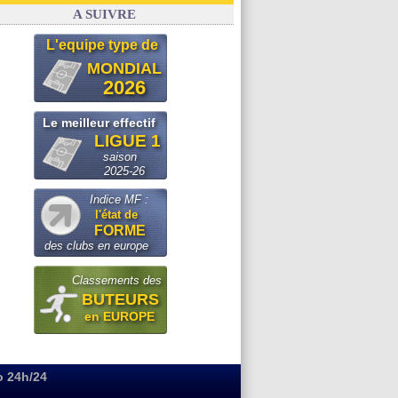
FIFA
: le conseiller d'Infantino démissionne !
A SUIVRE
L'equipe type de
MONDIAL
2026
Le meilleur effectif
LIGUE 1
saison
2025-26
Indice MF :
l'état de
FORME
des clubs en europe
Classements des
BUTEURS
en EUROPE
o 24h/24