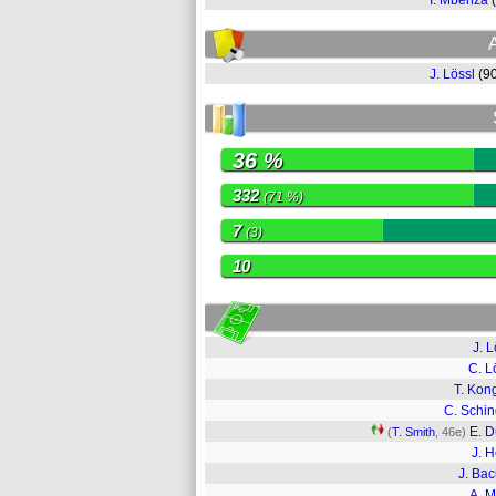
I. Mbenza
J. Lössl
(9
36 %
332
(71 %)
7
(3)
10
J. L
C. 
T. Kon
C. Schin
E. 
(
T. Smith
, 46e)
J. 
J. Ba
A. 