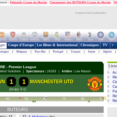
etenir :
Palmarès Coupe du Monde
-
Classement des BUTEURS Coupe du Monde
-
TA
emplacement publicitaire
n Utd
Arsenal
Liverpool
ManCity
Barca
Real
Atletico
Milan
Juve
Inter
Naples
ger
Coupe d'Europe
Les Bleus & International
Chroniques
TV
+
lemagne
|
Belgique
|
Pays-Bas
|
Portugal
|
Turquie
|
Suisse
|
Algérie
|
Lien
RE - Premier League
, West Yorkshire |
Spectateurs :
24263 |
Arbitre :
Lee Mason
Ac
Ré
1
1
WN
MANCHESTER UTD
Cl
Ca
(mi-tps: 0-1)
Pa
Ré
40
50
60
70
80
90
Ré
BUTEURS