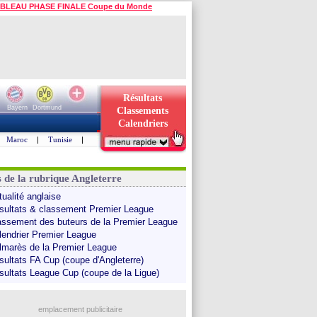
BLEAU PHASE FINALE Coupe du Monde
Résultats
Bayern
Dortmund
Classements
Calendriers
Maroc
|
Tunisie
|
s de la rubrique Angleterre
tualité anglaise
sultats & classement Premier League
assement des buteurs de la Premier League
lendrier Premier League
lmarès de la Premier League
sultats FA Cup (coupe d'Angleterre)
sultats League Cup (coupe de la Ligue)
emplacement publicitaire