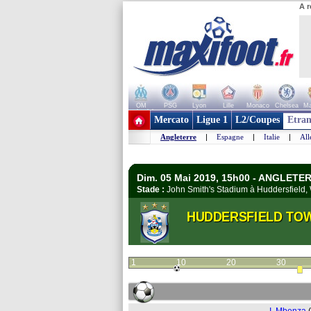
A r
OM
PSG
Lyon
Lille
Monaco
Chelsea
Ma
+ de clubs
Mercato
Ligue 1
L2/Coupes
Etran
Angleterre
|
Espagne
|
Italie
|
Al
Dim. 05 Mai 2019, 15h00 - ANGLETER
Stade :
John Smith's Stadium à Huddersfield
HUDDERSFIELD TO
1
10
20
30