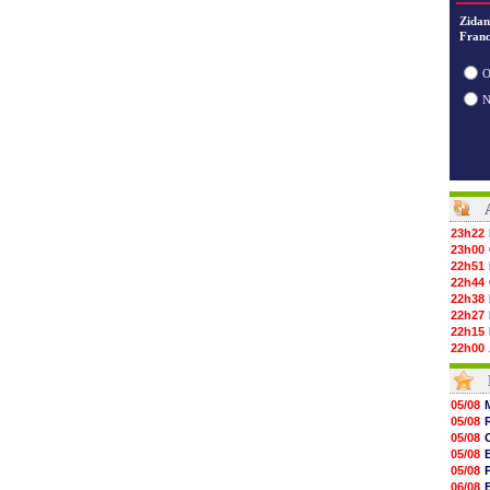
Zidan
Franc
O
23h22
23h00
22h51
22h44
22h38
22h27
22h15
22h00
21h48
21h39
21h26
05/08
21h05
05/08
20h47
05/08
20h30
05/08
20h18
05/08
20h04
06/08