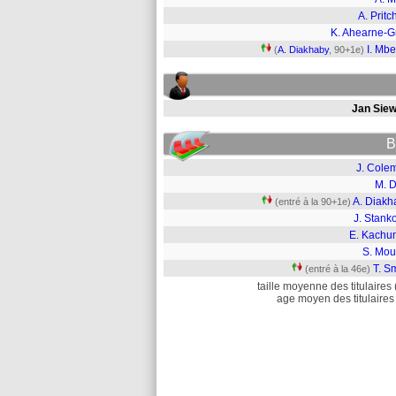
A. Pritc
K. Ahearne-G
I. Mb
(
A. Diakhaby
, 90+1e)
Jan Siew
B
J. Cole
M. D
A. Diakh
(entré à la 90+1e)
J. Stank
E. Kachu
S. Mou
T. S
(entré à la 46e)
taille moyenne des titulaires 
age moyen des titulaires 