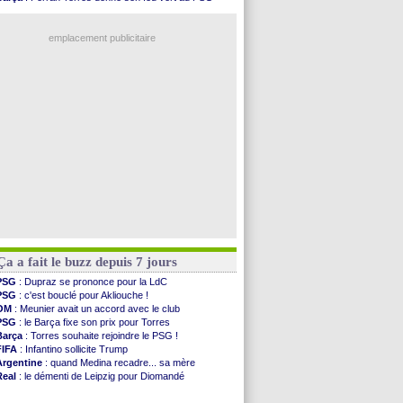
OM
: une offre refusée pour Aguerd
PSG
: Luis Enrique satisfait malgré tout
Real
: c'est confirmé pour Vinicius
Man City
: Rodri préfère le Barça au Real !
Troyes
: Junior Diaz jusqu'en 2030 (officiel)
emplacement publicitaire
PSG
: Akliouche a signé (officiel)
OM
: une offre pour Bulka
PSG
: contrat signé pour Akliouche
Ouganda
: Owori battu à mort à Kampala
Arsenal
: Arteta veut créer une dynastie
Voir les brèves précédentes
Ça a fait le buzz depuis 7 jours
PSG
: Dupraz se prononce pour la LdC
PSG
: c'est bouclé pour Akliouche !
OM
: Meunier avait un accord avec le club
PSG
: le Barça fixe son prix pour Torres
Barça
: Torres souhaite rejoindre le PSG !
FIFA
: Infantino sollicite Trump
Argentine
: quand Medina recadre... sa mère
Real
: le démenti de Leipzig pour Diomandé
OM
: Paixão attire un 2e club anglais