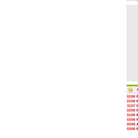
19h47
06/08
19h34
06/08
19h14
19h06
18h50
18h30
18h20
17h58
02/08
01/08
31/07
02/08
01/08
03/08
03/08
03/08
03/08