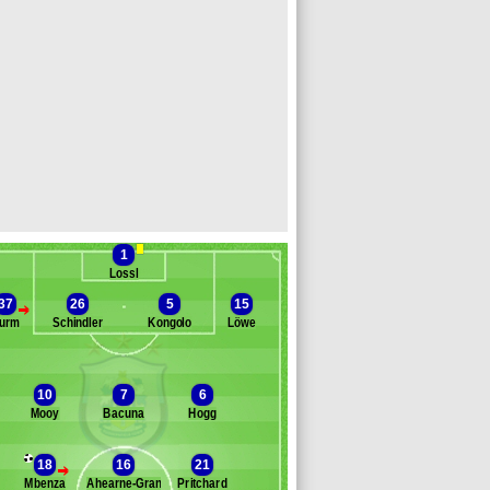
1
Lossl
37
26
5
15
>
urm
Schindler
Kongolo
Löwe
Banc des remplaçants
Huddersfield
10
7
6
oleman
Mooy
Bacuna
Hogg
ly
iakhaby
tankovic
18
16
21
>
Mbenza
Ahearne-Grant
Pritchard
achunga