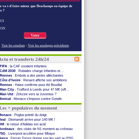
e va t-il faire mieux que Deschamps en équipe de
e ?
UI
NON
Voter
Voir les resultats
-
Voir les sondages précédents
Actu et transferts 24h/24
FIFA
: la CAF soutient Infantino
CdM 2030
: Rubiales charge Infantino et ...
Rennes
: Embolo a des pistes alléchantes
Côte d'Ivoire
: Renard affiche ses ambitions
Rennes
: Haise confirme pour Aït Boudlal
Man City
: Trafford à Leeds pour 47 M€ (off...
Man Utd
: Zirkzee vers la Juventus ?
Amical
: Monaco s'impose contre Getafe
Nantes
: Der Zakarian et sa relation avec Kita
Les + populaires du moment
OM
: le club prêt à libérer Kondogbia ?
Monaco
: le message touchant d'Akliouche
Monaco
: Pogba pointé du doigt
FIFA
: Tebas en remet une couche
Real
: Diomandé arrive pour 140 M€ !
FIFA
: l'UEFA maintient la pression
OM
: le retour d'Adidas est acté
PSG
: Tebas encense Luis Enrique
Bordeaux
: des clubs de N1 montent au créneau
Real
: Vinicius jusqu'en 2032 (officiel)
PSG
: Liverpool accélère pour Mbaye
Lyon
: Mangala va rejoindre Getafe
Barça
: Ferran Torres donne son feu vert au PSG