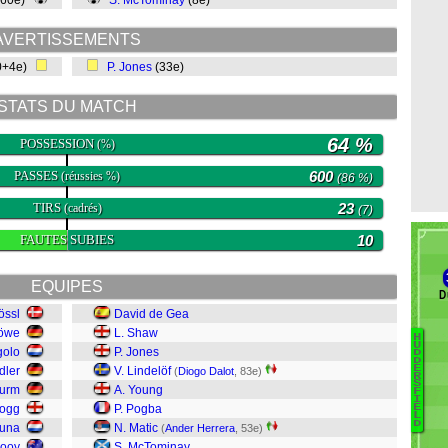
(60e)
S. McTominay
(8e)
AVERTISSEMENTS
0+4e)
P. Jones
(33e)
STATS DU MATCH
64 %
POSSESSION
(%)
PASSES
600
(réussies %)
(86 %)
TIRS
23
(cadrés)
(7)
FAUTES SUBIES
10
EQUIPES
D
össl
David de Gea
Löwe
L. Shaw
H
U
golo
P. Jones
D
D
C
E
dler
V. Lindelöf
(
Diogo Dalot
, 83e)
R
S
Da
Durm
A. Young
F
I
D
Hogg
P. Pogba
E
L
S
D
cuna
N. Matic
(
Ander Herrera
, 53e)
K
Mooy
S. McTominay