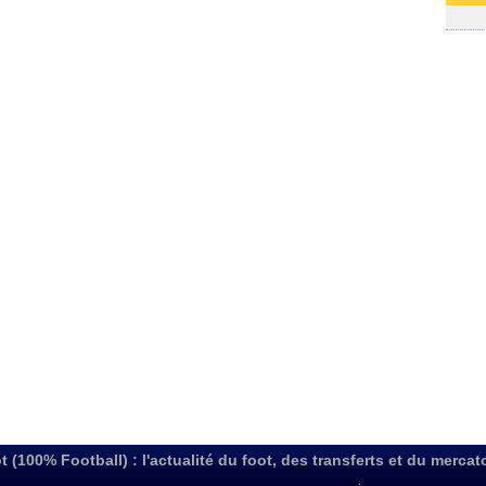
31/07
t (100% Football) : l'actualité du foot, des transferts et du mercat