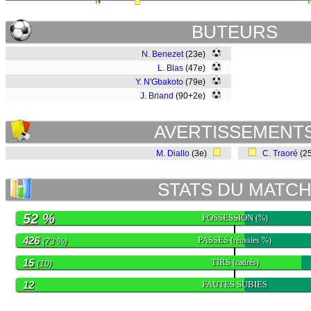
BUTEURS
N. Benezet
(23e)
L. Blas
(47e)
Y. N'Gbakoto
(79e)
J. Briand
(90+2e)
AVERTISSEMENT
M. Diallo
(3e)
C. Traoré
(2
STATS DU MATC
52 %
POSSESSION
(%)
426
PASSES
(réussies %)
(73 %)
15
TIRS
(cadrés)
(10)
12
FAUTES SUBIES