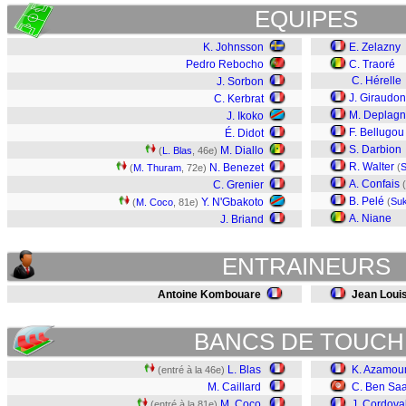
EQUIPES
K. Johnsson
E. Zelazny
Pedro Rebocho
C. Traoré
C. Hérelle
J. Sorbon
J. Giraudon
C. Kerbrat
M. Deplag
J. Ikoko
F. Bellugou
É. Didot
S. Darbion
M. Diallo
(
L. Blas
, 46e)
R. Walter
N. Benezet
(
S
(
M. Thuram
, 72e)
A. Confais
C. Grenier
(
B. Pelé
Y. N'Gbakoto
(
Su
(
M. Coco
, 81e)
A. Niane
J. Briand
ENTRAINEURS
Antoine Kombouare
Jean Loui
BANCS DE TOUCH
L. Blas
K. Azamo
(entré à la 46e)
M. Caillard
C. Ben Sa
M. Coco
J. Cordova
(entré à la 81e)