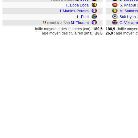
F. Eboa Eboa
S. Khaoui
J. Martins-Pereira
M. Samas
L. Phiri
Suk Hyun-
M. Thuram
O. Vizcarr
(entré à la 72e)
taille moyenne des titulaires (cm) :
180,5
180,9
: taille moye
age moyen des titulaires (ans) :
28,8
26,0
: age moyen de