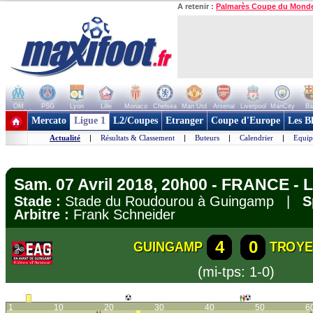
A retenir :
Palmarès Coupe du Mond
OM
PSG
Lyon
Lille
Monaco
Chelsea
Man Utd
Arsenal
Liverpool
ManCity
Ba
+ de clubs
Mercato
Ligue 1
L2/Coupes
Etranger
Coupe d'Europe
Les B
Actualité
|
Résultats & Classement
|
Buteurs
|
Calendrier
|
Equip
Sam. 07 Avril 2018, 20h00 - FRANCE - L
Stade :
Stade du Roudourou à Guingamp |
S
Arbitre :
Frank Schneider
4
0
GUINGAMP
TROYE
(mi-tps: 1-0)
1
10
20
30
40
50
6