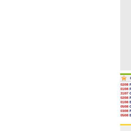
06/08
10h12
10h09
10h05
09h44
09h24
09h06
02/08
01/08
31/07
02/08
01/08
05/08
03/08
05/08
03/08
03/08