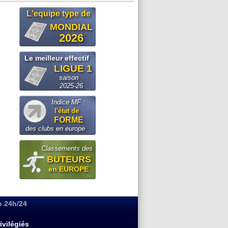
L'equipe type de
MONDIAL
2026
Le meilleur effectif
LIGUE 1
saison
2025-26
Indice MF :
l'état de
FORME
des clubs en europe
Classements des
BUTEURS
en EUROPE
o 24h/24
ivilégiés