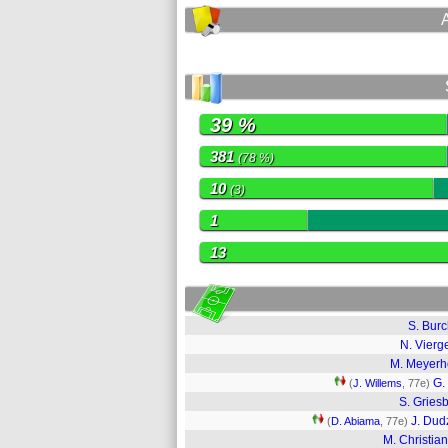
39 %
381
(78 %)
10
(3)
1
13
S. Burc
N. Vierg
M. Meyerh
G. 
(
J. Willems
, 77e)
S. Gries
J. Dud
(
D. Abiama
, 77e)
M. Christia