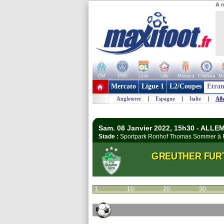
A r
OM
PSG
Lyon
Lille
Monaco
Chelsea
Ma
+ de clubs
Mercato
Ligue 1
L2/Coupes
Etran
Angleterre
|
Espagne
|
Italie
|
All
Sam. 08 Janvier 2022, 15h30 - ALL
Stade :
Sportpark Ronhof Thomas Sommer à
GREUTHER FUR
1
10
20
30