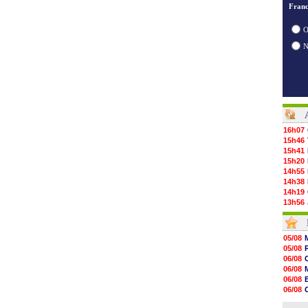
Franc
O
16h07
15h46
15h41
15h20
14h55
14h38
14h19
13h56
13h35
13h12
12h48
05/08
12h25
05/08
12h06
06/08
11h53
06/08
11h31
06/08
11h10
06/08
10h52
06/08
10h33