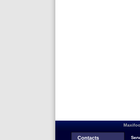
Maxifoo
Serv
Contacts