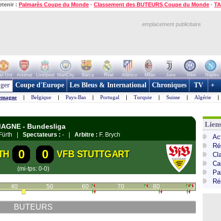
etenir :
Palmarès Coupe du Monde
-
Classement des BUTEURS Coupe du Monde
-
TA
emplacement publicitaire
n Utd
Arsenal
Liverpool
ManCity
Barca
Real
Atletico
Milan
Juve
Inter
Naples
ger
Coupe d'Europe
Les Bleus & International
Chroniques
TV
+
emagne
|
Belgique
|
Pays-Bas
|
Portugal
|
Turquie
|
Suisse
|
Algérie
|
Lien
EMAGNE - Bundesliga
 Fürth |
Spectateurs :
- |
Arbitre :
F. Brych
Ac
Ré
0
0
TH
VFB STUTTGART
Cl
Ca
(mi-tps: 0-0)
Pa
Ré
40
50
60
70
80
90
BUTEURS