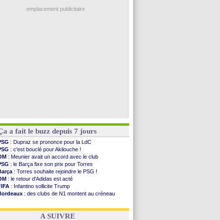
OM
: une offre pour Bulka
Francfort
: Dina Ebimbe signe à Schalke (off.)
emplacement publicitaire
Strasbourg
: Saïdou Sow prêté à Nantes (off.)
Monaco
: Filipe Luis aimerait garder Balogun
Dortmund
: Newcastle est prévenu pour Nmecha
Barça
: première offre à 45 M€ pour Rodri ?
Argentine
: le soutien très appuyé à Infantino
Voir les brèves précédentes
Ça a fait le buzz depuis 7 jours
PSG
: Dupraz se prononce pour la LdC
PSG
: c'est bouclé pour Akliouche !
OM
: Meunier avait un accord avec le club
PSG
: le Barça fixe son prix pour Torres
Barça
: Torres souhaite rejoindre le PSG !
OM
: le retour d'Adidas est acté
FIFA
: Infantino sollicite Trump
Bordeaux
: des clubs de N1 montent au créneau
Argentine
: quand Medina recadre... sa mère
Real
: le démenti de Leipzig pour Diomandé
A SUIVRE