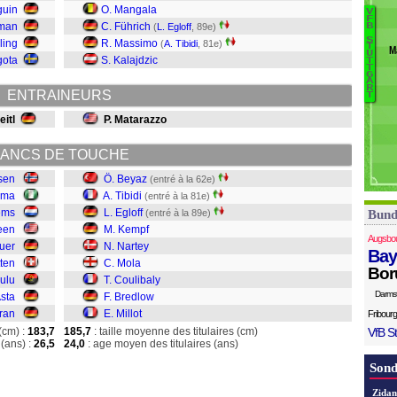
guin
O. Mangala
V
As
F
lman
C. Führich
(
L. Egloff
, 89e)
B
S
B
S
ling
R. Massimo
(
A. Tibidi
, 81e)
T
M
U
Ti
gota
S. Kalajdzic
T
T
Eg
G
A
K
R
ENTRAINEURS
T
Na
eitl
P. Matarazzo
Mo
C
ANCS DE TOUCHE
B
Mi
sen
Ö. Beyaz
(entré à la 62e)
ama
A. Tibidi
(entré à la 81e)
lems
L. Egloff
(entré à la 89e)
Bund
een
M. Kempf
Augsbo
uer
N. Nartey
Bay
tten
C. Mola
Bor
lulu
T. Coulibaly
Darms
Asta
F. Bredlow
fran
E. Millot
Fribourg
(cm) :
183,7
185,7
: taille moyenne des titulaires (cm)
VfB St
(ans) :
26,5
24,0
: age moyen des titulaires (ans)
Sond
Zidan