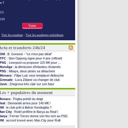
e ?
UI
NON
Voter
Voir les resultats
-
Voir les sondages précédents
Actu et transferts 24h/24
OM
: B. Genesio - "ce n'est pas idéal"
TFC
: Sion Oppong signe pour 4 ans (officiel)
PSG
: Liverpool va proposer 115 M€ pour ...
Norvège
: la démission d'Infantino réclamée
PSG
: Mbaye, deux pistes se détachent
Monaco
: Filipe Luis veut remplacer Akliouche
Grenade
: Luca Zidane va changer de club
Juve
: Zhegrova très clair sur son futur
OM
: Aguerd, le plan B de Naples
Les + populaires du moment
Arsenal
: Guimarães a signé son contrat
Nantes
: direction Chypre pour Duverne
Monaco
: Pogba pointé du doigt
Monaco
: le remplaçant d'Akliouche en ...
Real
: Diomandé arrive pour 140 M€ !
Man Utd
: Bayindir signe au Celta (officiel)
OM
: le club prêt à libérer Kondogbia ?
Man City
: Enzo Fernandez pour l'après-Rodri ?
Man City
: Rodri préfère le Barça au Real !
Naples
: l'option Monaco pour Lukaku !
Barça
: Ferran Torres donne son feu vert au PSG
OM
: Lucas Perri a été approché
OM
: accord trouvé avec Man City pour Rulli
PSG
: le coach de l'Ajax insiste pour Godts
PSG
: l'étonnante rumeur Gusto
PSG
: une 2e offre en préparation pour Godts