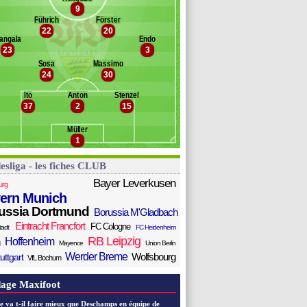
9
ta
Banc des remplaçants
VfB Stuttgart
Führich
Förster
chaffran
22
20
eyaz
angala
Endo
bidi
23
3
loff
Sosa
Massimo
empf
24
30
rtey
la
Ito
Anton
Stenzel
37
2
15
oulibaly
redlow
Müller
llot
1
esliga - les fiches CLUB
Bayer Leverkusen
urg
ern Munich
ussia Dortmund
Borussia M'Gladbach
Eintracht Francfort
FC Cologne
tadt
FC Heidenheim
RB Leipzig
Hoffenheim
Mayence
Union Berlin
Werder Breme
Wolfsbourg
uttgart
VfL Bochum
age Maxifoot
e va t-il faire mieux que Deschamps en équipe de