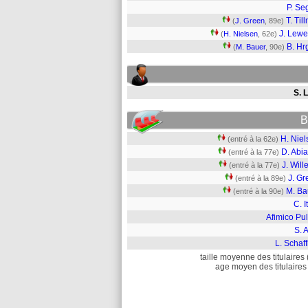
P. Se
T. Til
(
J. Green
, 89e)
J. Lewe
(
H. Nielsen
, 62e)
B. Hr
(
M. Bauer
, 90e)
S. L
B
H. Niel
(entré à la 62e)
D. Abi
(entré à la 77e)
J. Wil
(entré à la 77e)
J. Gr
(entré à la 89e)
M. Ba
(entré à la 90e)
C. I
Afimico Pu
S. 
L. Schaf
taille moyenne des titulaires 
age moyen des titulaires 