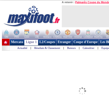
A retenir :
Palmarès Coupe du Mond
OM
PSG
Lyon
Lille
Monaco
Chelsea
Man Utd
Arsenal
Liverpool
ManCity
Ba
+ de clubs
Mercato
Ligue 1
L2/Coupes
Etranger
Coupe d'Europe
Les B
Actualité
|
Résultats & Classement
|
Buteurs
|
Calendrier
|
Equipe