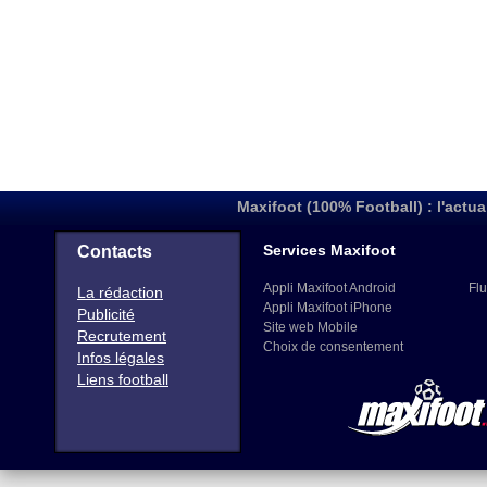
Maxifoot (100% Football) : l'actua
Services Maxifoot
Contacts
Appli Maxifoot Android
Flu
La rédaction
Appli Maxifoot iPhone
Publicité
Site web Mobile
Recrutement
Choix de consentement
Infos légales
Liens football