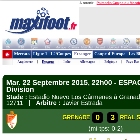
A retenir :
Palmarès Coupe du Mond
OM
PSG
Lyon
Lille
Monaco
Chelsea
Man Utd
Arsenal
Liverpool
ManCity
Ba
+ de clubs
Mercato
Ligue 1
L2/Coupes
Etranger
Coupe d'Europe
Les B
Angleterre
|
Espagne
|
Italie
|
Allemagne
|
Belgique
|
Pays-Bas
Mar. 22 Septembre 2015, 22h00 - ESPA
Division
Stade :
Estadio Nuevo Los Cármenes à Gran
12711 |
Arbitre :
Javier Estrada
0
3
GRENADE
REAL 
(mi-tps: 0-2)