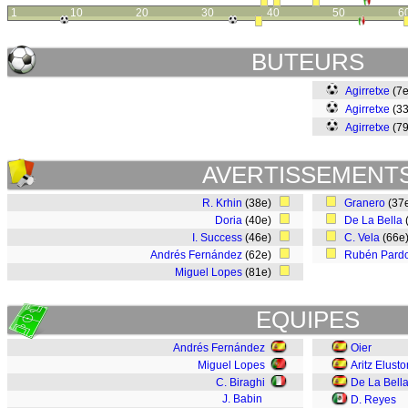
1
10
20
30
40
50
6
BUTEURS
Agirretxe
(7
Agirretxe
(3
Agirretxe
(7
AVERTISSEMENT
R. Krhin
(38e)
Granero
(37
Doria
(40e)
De La Bella
I. Success
(46e)
C. Vela
(66e
Andrés Fernández
(62e)
Rubén Pard
Miguel Lopes
(81e)
EQUIPES
Andrés Fernández
Oier
Miguel Lopes
Aritz Elust
C. Biraghi
De La Bell
J. Babin
D. Reyes