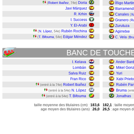
Doria
(
Robert Ibañez
, 74e)
Íñigo Martí
Javi Márquez
Illarramend
R. Krhin
Canales
(
Xa
I. Success
Granero
(
R
Y. El-Arabi
Zurutuza
Rubén Rochina
(
N. López
, 54e)
Agirretxe
Edgar Méndez
(
T. Bifouma
, 54e)
C. Vela
(
Br
BANC DE TOUCH
I. Kelava
Ander Bard
Lombán
Mikel Gonz
Salva Ruiz
Yuri
Fran Rico
Xabi Prieto
Robert Ibañez
Rubén Par
(entré à la 74e)
N. López
Bruma
(entré à la 54e)
(ent
T. Bifouma
Jonathas
(entré à la 54e)
taille moyenne des titulaires (cm) :
183,6
182,1
: taille moye
age moyen des titulaires (ans) :
26,0
26,5
: age moyen de