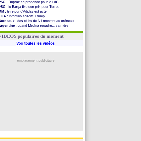
PSG
: Dupraz se prononce pour la LdC
PSG
: le Barça fixe son prix pour Torres
OM
: le retour d'Adidas est acté
FIFA
: Infantino sollicite Trump
Bordeaux
: des clubs de N1 montent au créneau
Argentine
: quand Medina recadre... sa mère
Real
: le démenti de Leipzig pour Diomandé
OM
: Paixão attire un 2e club anglais
VIDEOS populaires du moment
Voir toutes les vidéos
emplacement publicitaire