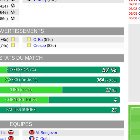
(25e)
P. Keny
(75e)
15h14
07/08
(42e)
14h59
06/08
14h43
(64e)
06/08
14h14
06/08
(86e)
13h59
07/08
13h55
07/08
13h48
AVERTISSEMENTS
13h30
5+8e)
O. Ba
(51e)
12h49
12h22
(74e)
Crespo
(82e)
12h00
11h46
STATS DU MATCH
57 %
POSSESSION
(%)
PASSES
364
(réussies %)
(78 %)
TIRS
12
(cadrés)
(8)
CORNERS JOUES
4
FAUTES SUBIES
23
EQUIPES
 Lis
M. Sengezer
basi
C. Opéri