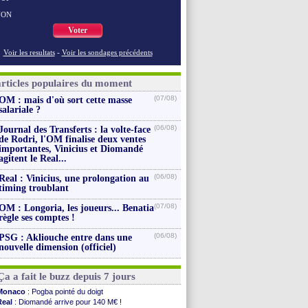
NON
Voter
Voir les resultats
-
Voir les sondages précédents
articles populaires du moment
(07/08)
OM : mais d'où sort cette masse
salariale ?
(06/08)
Journal des Transferts : la volte-face
de Rodri, l'OM finalise deux ventes
importantes, Vinicius et Diomandé
agitent le Real...
(06/08)
Real : Vinicius, une prolongation au
timing troublant
(07/08)
OM : Longoria, les joueurs... Benatia
règle ses comptes !
(06/08)
PSG : Akliouche entre dans une
nouvelle dimension (officiel)
Ça a fait le buzz depuis 7 jours
Monaco
: Pogba pointé du doigt
Real
: Diomandé arrive pour 140 M€ !