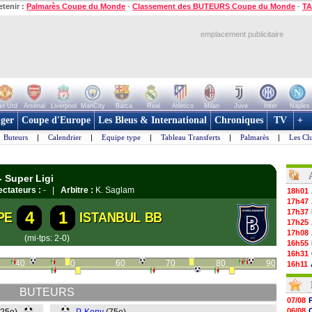
etenir :
Palmarès Coupe du Monde
-
Classement des BUTEURS Coupe du Monde
-
TA
emplacement publicitaire
n Utd
Arsenal
Liverpool
ManCity
Barca
Real
Atletico
Milan
Juve
Inter
Naples
ger
Coupe d'Europe
Les Bleus & International
Chroniques
TV
+
Buteurs
|
Calendrier
|
Equipe type
|
Tableau Transferts
|
Palmarès
|
Les Cl
- Super Ligi
ctateurs :
- |
Arbitre :
K. Saglam
18h01
17h47
17h37
4
1
PE
ISTANBUL BB
17h25
17h08
(mi-tps: 2-0)
16h55
16h31
40
50
60
70
80
90
16h11
16h06
15h48
BUTEURS
15h41
07/08
15h21
06/08