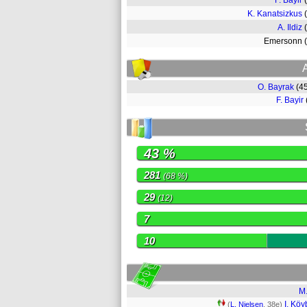
F. Bayir
K. Kanatsizkus
A. Ildiz
Emersonn 
O. Bayrak
(4
F. Bayir
43 %
281
(68 %)
29
(12)
7
10
M.
I. Köy
(
L. Nielsen
, 38e)