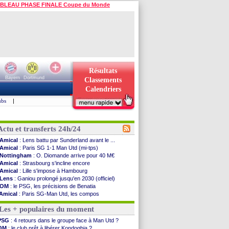
BLEAU PHASE FINALE Coupe du Monde
Résultats
Bayern
Dortmund
Classements
Calendriers
ubs
|
Actu et transferts 24h/24
Amical
: Lens battu par Sunderland avant le ...
Amical
: Paris SG 1-1 Man Utd (mi-tps)
Nottingham
: O. Diomande arrive pour 40 M€
Amical
: Strasbourg s'incline encore
Amical
: Lille s'impose à Hambourg
Lens
: Ganiou prolongé jusqu'en 2030 (officiel)
OM
: le PSG, les précisions de Benatia
Amical
: Paris SG-Man Utd, les compos
Amical
: Chelsea corrige l'AC Milan
Les + populaires du moment
Argentine
: Messi perd son papa
Amical
: l'Inter s'offre la Juventus
PSG
: 4 retours dans le groupe face à Man Utd ?
Atletico
: Almada rejoint River Plate (off.)
OM
: le club prêt à libérer Kondogbia ?