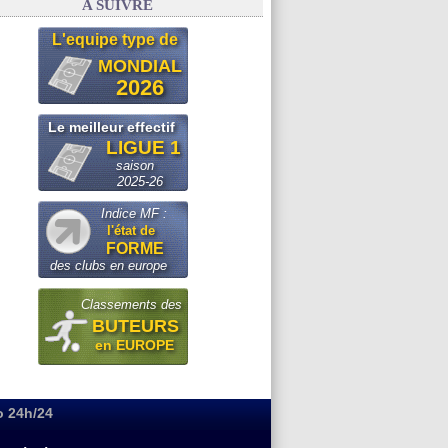
A SUIVRE
L'equipe type de
MONDIAL
2026
Le meilleur effectif
LIGUE 1
saison
2025-26
Indice MF :
l'état de
FORME
des clubs en europe
Classements des
BUTEURS
en EUROPE
o 24h/24