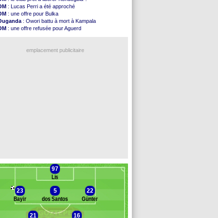
Monaco
: Camara a la cote en Angleterre
OM
: Lucas Perri a été approché
Amical
: encore une défaite pour Strasbourg
OM
: une offre pour Bulka
OM
: la piste Goore en attaque
Ouganda
: Owori battu à mort à Kampala
PSG
: ça négocie avec le Barça pour Torres
OM
: une offre refusée pour Aguerd
Amical
: Rennes s'incline contre Brentford
PSG
: Liverpool va proposer 115 M€ pour Barcola
Arsenal
: c'est signé pour Guimaraes (officiel)
OM
: B. Genesio - "ce n'est pas idéal"
Amical
: Le Mans concède un nul
emplacement publicitaire
Real
: Mourinho durcit les règles
Amical
: Toulouse s'incline lourdement
OM
: Benatia et la "médiocrité" dans le club
Newcastle
: Guimarães, le club se défend
L2
: la 1ère journée à suivre en DIRECT !
Voir les brèves précédentes
97
Lis
23
5
22
Bayir
dos Santos
Günter
21
16