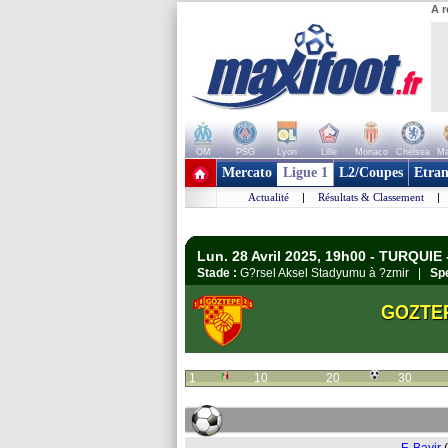
A r
OM
PSG
Lyon
Lille
Monaco
Chelsea
Ma
+ de clubs
Mercato
Ligue 1
L2/Coupes
Etran
Actualité
|
Résultats & Classement
|
Lun. 28 Avril 2025, 19h00 - TURQUIE 
Stade :
G?rsel Aksel Stadyumu à ?zmir |
Spe
GOZTE
1
10
20
30