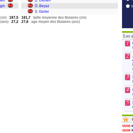
men
D. Dilmen
gin
Ö. Beyaz
S. Gürler
(cm) :
187,5
181,7
: taille moyenne des titulaires (cm)
(ans) :
27,2
27,6
: age moyen des titulaires (ans)
Les 
1
2
3
4
5
05/08
05/08