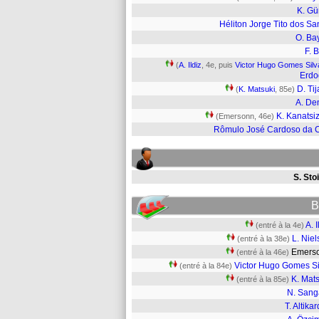
K. Gü
Héliton Jorge Tito dos Sa
O. Ba
F. B
(
A. Ildiz
, 4e, puis
Victor Hugo Gomes Silv
Erdo
D. Tij
(
K. Matsuki
, 85e)
A. De
K. Kanatsi
(Emersonn, 46e)
Rômulo José Cardoso da 
S. Sto
B
A. I
(entré à la 4e)
L. Nie
(entré à la 38e)
Emer
(entré à la 46e)
Victor Hugo Gomes Si
(entré à la 84e)
K. Mat
(entré à la 85e)
N. Sang
T. Altika