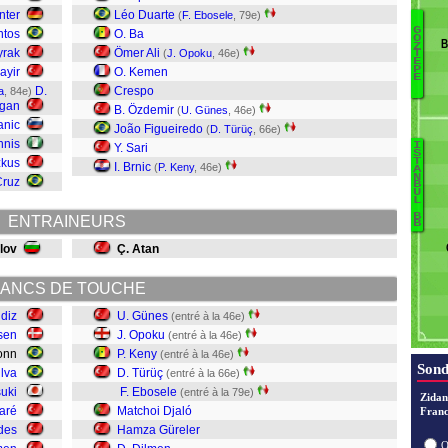
nter
Léo Duarte
(
F. Ebosele
, 79e)
G
ntos
O. Ba
O
B
Z
S
yrak
Ömer Ali
(
J. Opoku
, 46e)
T
E
Ö
P
ayir
O. Kemen
E
A
D.
Crespo
a
, 84e)
gan
S
B. Özdemir
(
U. Günes
, 46e)
M
anic
João Figueiredo
(
D. Türüç
, 66e)
G
nnis
I
Y. Sari
S
E
zkus
T
I. Brnic
(
P. Keny
, 46e)
A
Gü
N
Ni
Cruz
B
U
B
Ild
L
D
B
ENTRAINEURS
B
H
ilov
Ç. Atan
M
E
ANCS DE TOUCHE
Tü
K
ldiz
U. Günes
(entré à la 46e)
O
lsen
J. Opoku
(entré à la 46e)
G
sonn
P. Keny
(entré à la 46e)
Sond
lva
D. Türüç
(entré à la 66e)
suki
F. Ebosele
(entré à la 79e)
Zidan
aré
Matchoi Djaló
Franc
rdes
Hamza Güreler
O